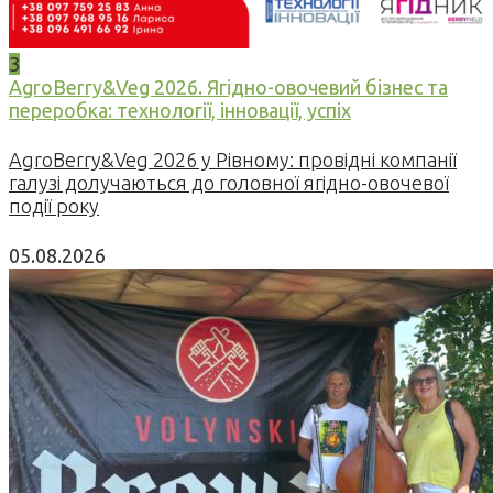
3
AgroBerry&Veg 2026. Ягідно-овочевий бізнес та
переробка: технології, інновації, успіх
AgroBerry&Veg 2026 у Рівному: провідні компанії
галузі долучаються до головної ягідно-овочевої
події року
05.08.2026