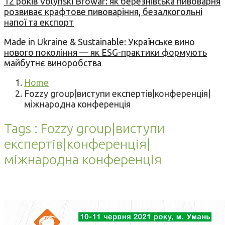
12 років Volynski Browar: як березнівська пивоварня
розвиває крафтове пивоваріння, безалкогольні
напої та експорт
Made in Ukraine & Sustainable: Українське вино
нового покоління — як ESG-практики формують
майбутнє виноробства
Home
Fozzy group|виступи експертів|конференція|
міжнародна конференція
Tags : Fozzy group|виступи
експертів|конференція|
міжнародна конференція