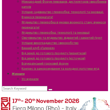
Міжнародний Форум пивоварів, дистиляторів і виробників
напоїв
Успішне садівництво і переробка: технології та інновації.
Вчимося перемагати!
Ягідництво і переробка в умовах воєнного стану: вчимося
перемагати!
Ягідництво і переробка: технології та інновації
Овочівництво та ягідництво: відкритий і закритий ґрунт
Успішне виноградарство і виноробство
Винний клуб «Галерея»
Від землі до готового продукту (зерняткові)
Від землі до готового продукту (кісточкові)
Всеукраїнський горіховий форум
Конгрес із заморожування та холодної логістики ягід
Журнали
Усі журнали