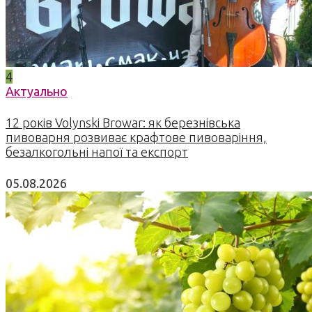
4
Актуально
12 років Volynski Browar: як березнівська
пивоварня розвиває крафтове пивоваріння,
безалкогольні напої та експорт
05.08.2026