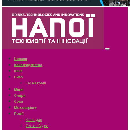
Новини
Виноградарство
Вино
Пиво
Що на крані
Міцні
Сидри
Соки
Медоваріння
Події
Календар
Фото / Відео