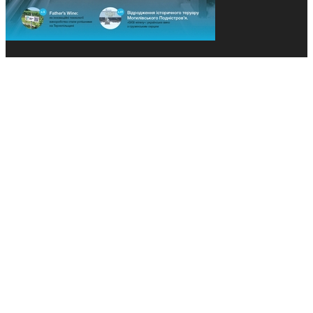
© 2013-2026 Засновники: Конєва К.В., Ящук Н.І.
Назва, концепція та дизайн проєктів медіагрупи
«Технології та Інновації» охороняється Законом
«Про авторське право». Редакція не відповідає за
тексти рекламних оголошень. Думка редакції
може не збігатися з точками зору авторів
публікацій. Передрук – з письмового дозволу
авторів проєкту.