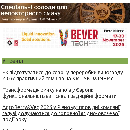
У тренді
Як підготуватися до сезону переробки винограду
2026: практичний семінар на KRITSKI WINERY
Трансформація ринку напоїв у Європі:
функціональність витісняє традиційні формати
AgroBerry&Veg 2026 у Рівному: провідні компанії
галузі долучаються до головної ягідно-овочевої
події року