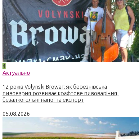
4
Актуально
12 років Volynski Browar: як березнівська
пивоварня розвиває крафтове пивоваріння,
безалкогольні напої та експорт
05.08.2026