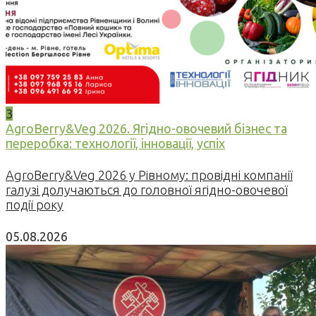
3
AgroBerry&Veg 2026. Ягідно-овочевий бізнес та
переробка: технології, інновації, успіх
AgroBerry&Veg 2026 у Рівному: провідні компанії
галузі долучаються до головної ягідно-овочевої
події року
05.08.2026