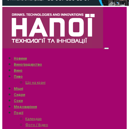
Новини
Виноградарство
Вино
Пиво
Що на крані
Міцні
Сидри
Соки
Медоваріння
Події
Календар
Фото / Відео