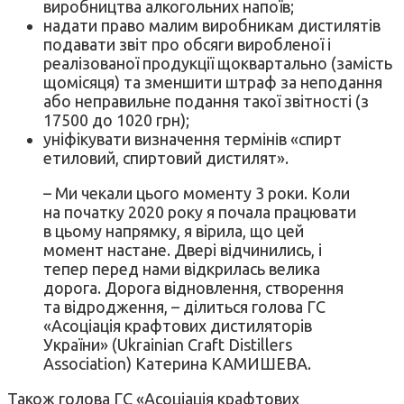
виробництва алкогольних напоїв;
надати право малим виробникам дистилятів
подавати звіт про обсяги виробленої і
реалізованої продукції щоквартально (замість
щомісяця) та зменшити штраф за неподання
або неправильне подання такої звітності (з
17500 до 1020 грн);
уніфікувати визначення термінів «спирт
етиловий, спиртовий дистилят».
– Ми чекали цього моменту 3 роки. Коли
на початку 2020 року я почала працювати
в цьому напрямку, я вірила, що цей
момент настане. Двері відчинились, і
тепер перед нами відкрилась велика
дорога. Дорога відновлення, створення
та відродження, – ділиться голова ГС
«Асоціація крафтових дистиляторів
України» (Ukrainian Craft Distillers
Association) Катерина КАМИШЕВА.
Також голова ГС «Асоціація крафтових