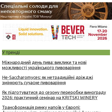
У тренді
Міжнародний день пива: виклики та нові
можливості українського пивоваріння
Не-Saccharomyces: як нетрадиційні дріжджі
змінюють сучасне пивоваріння
Як підготуватися до сезону переробки винограду
2026: практичний семінар на KRITSKI WINERY
Трансформація ринку напоїв у Європі: