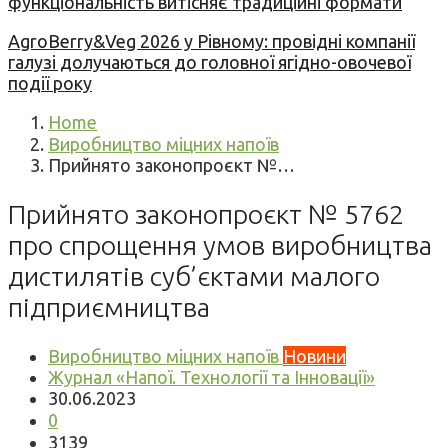
функціональність витісняє традиційні формати
AgroBerry&Veg 2026 у Рівному: провідні компанії
галузі долучаються до головної ягідно-овочевої
події року
Home
Виробництво міцних напоїв
Прийнято законопроєкт №…
Прийнято законопроєкт № 5762
про спрощення умов виробництва
дистилятів суб’єктами малого
підприємництва
Виробництво міцних напоїв
Новини
Журнал «Напої. Технології та Інновації»
30.06.2023
0
3139