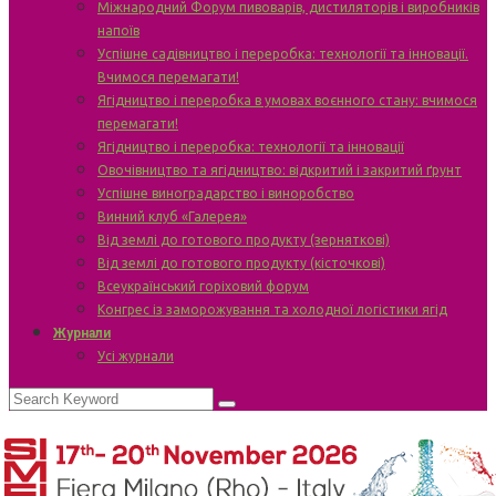
Міжнародний Форум пивоварів, дистиляторів і виробників
напоїв
Успішне садівництво і переробка: технології та інновації.
Вчимося перемагати!
Ягідництво і переробка в умовах воєнного стану: вчимося
перемагати!
Ягідництво і переробка: технології та інновації
Овочівництво та ягідництво: відкритий і закритий ґрунт
Успішне виноградарство і виноробство
Винний клуб «Галерея»
Від землі до готового продукту (зерняткові)
Від землі до готового продукту (кісточкові)
Всеукраїнський горіховий форум
Конгрес із заморожування та холодної логістики ягід
Журнали
Усі журнали