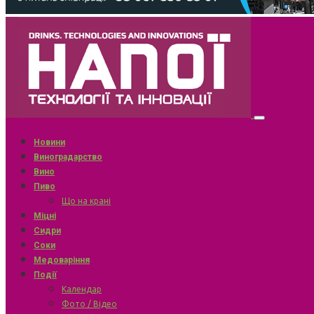
Новини
Виноградарство
Вино
Пиво
Що на крані
Міцні
Сидри
Соки
Медоваріння
Події
Календар
Фото / Відео