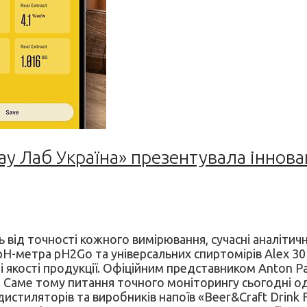
ау Лаб Україна» презентувала іннова
ть від точності кожного вимірювання, сучасні аналіти
-метра pH2Go та універсальних спиртомірів Alex 301 
якості продукції. Офіційним представником Anton Paar
 Саме тому питання точного моніторингу сьогодні од
истиляторів та виробників напоїв «Beer&Craft Drink F