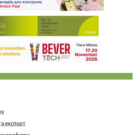
ку
та експорт