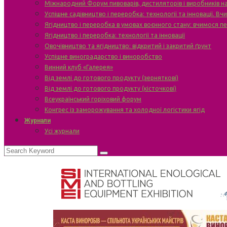
Міжнародний Форум пивоварів, дистиляторів і виробників н
Успішне садівництво і переробка: технології та інновації. В
Ягідництво і переробка в умовах воєнного стану: вчимося п
Ягідництво і переробка: технології та інновації
Овочівництво та ягідництво: відкритий і закритий ґрунт
Успішне виноградарство і виноробство
Винний клуб «Галерея»
Від землі до готового продукту (зерняткові)
Від землі до готового продукту (кісточкові)
Всеукраїнський горіховий форум
Конгрес із заморожування та холодної логістики ягід
Журнали
Усі журнали