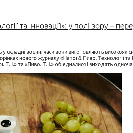
гії та Інновації»: у полі зору – пере
 у складні воєнні часи вони виготовляють високоякісн
рінках нового журналу «Напої & Пиво. Технології та І
 Т. І.» та «Пиво. Т. І.» об’єдналися і виходять одноч