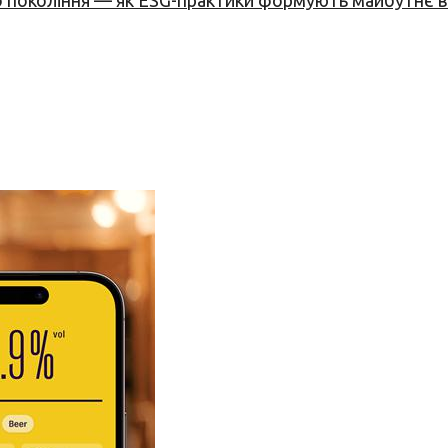
вого покоління — як ESG-практики формують майбутнє