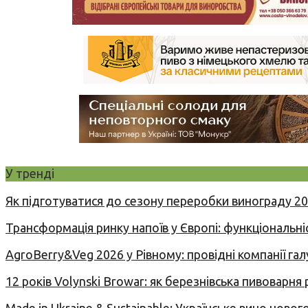
У тренді
Як підготуватися до сезону переробки винограду 2
Трансформація ринку напоїв у Європі: функціональні
AgroBerry&Veg 2026 у Рівному: провідні компанії гал
12 років Volynski Browar: як березнівська пивоварня