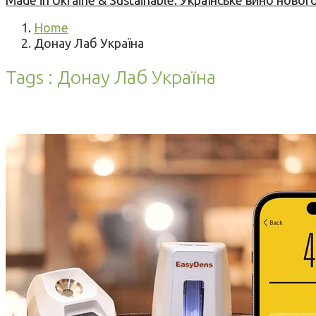
Made in Ukraine & Sustainable: Українське вино но
Home
Донау Лаб Україна
Tags : Донау Лаб Україна