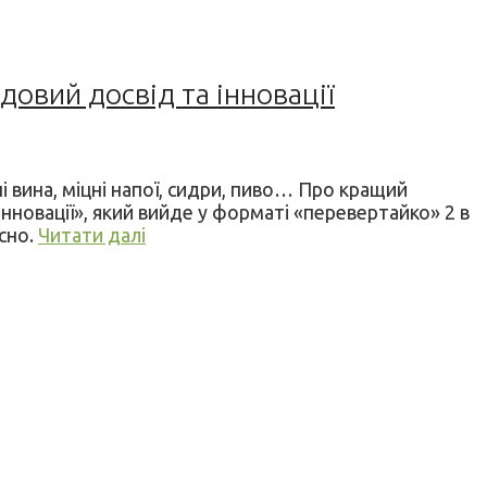
довий досвід та інновації
і вина, міцні напої, сидри, пиво… Про кращий
нновації», який вийде у форматі «перевертайко» 2 в
асно.
Читати далі