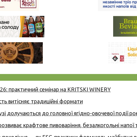
026: практичний семінар на KRITSKI WINERY
сть витісняє традиційні формати
узі долучаються до головної ягідно-овочевої події ро
 розвиває крафтове пивоваріння, безалкогольні напої 