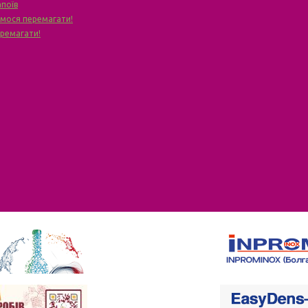
апоїв
чимося перемагати!
еремагати!