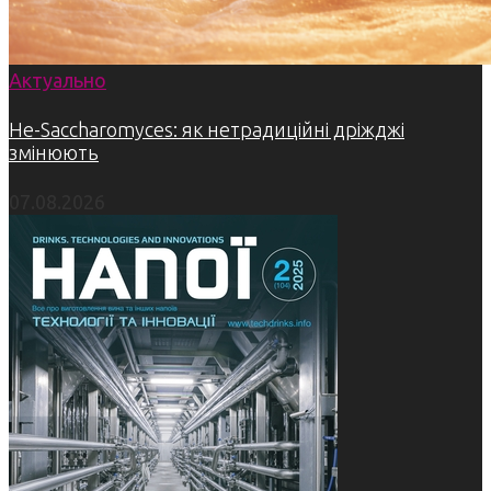
Актуально
Не-Saccharomyces: як нетрадиційні дріжджі
змінюють
07.08.2026