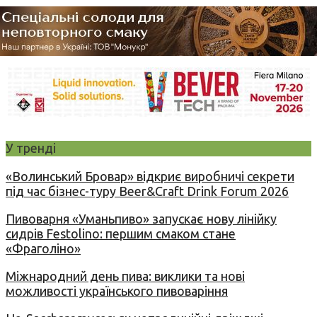
У тренді
«Волинський Бровар» відкриє виробничі секрети
під час бізнес-туру Beer&Craft Drink Forum 2026
Пивоварня «Уманьпиво» запускає нову лінійку
сидрів Festolino: першим смаком стане
«Фраголіно»
Міжнародний день пива: виклики та нові
можливості українського пивоваріння