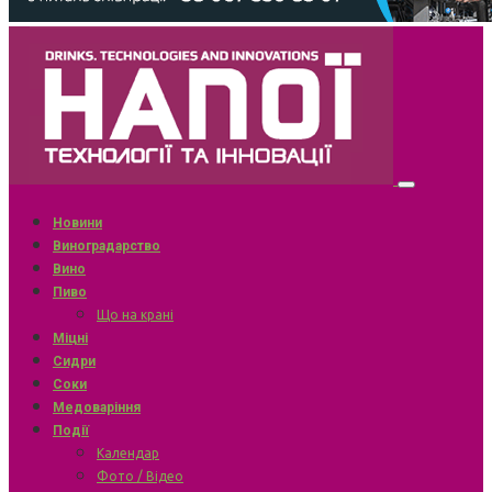
Новини
Виноградарство
Вино
Пиво
Що на крані
Міцні
Сидри
Соки
Медоваріння
Події
Календар
Фото / Відео