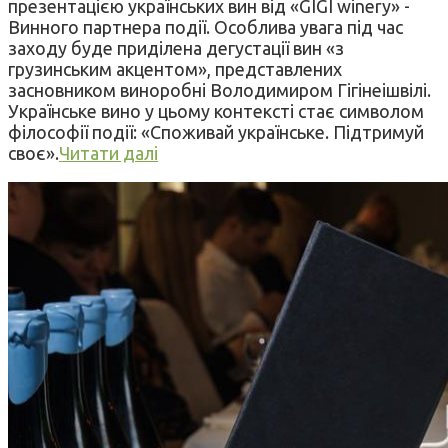
презентацією українських вин від «GIGI winery» -
Винного партнера події. Особлива увага під час
заходу буде приділена дегустації вин «з
грузинським акцентом», представлених
засновником виноробні Володимиром Гігінеішвілі.
Українське вино у цьому контексті стає символом
філософії події: «Споживай українське. Підтримуй
своє».
Читати далі