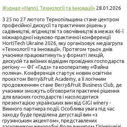
Журнал «Напої. Технології та Інновації»
28.01.2026
З 25 по 27 лютого Тернопільщина стане центром
професійної дискусії та практичних рішень у
садівництві, ягідництві та овочівництві в межах 46-ї
міжнародної науково-практичної конференції
HortiTech Ukraine 2026, яку організовує медіагрупа
«Технології та Інновації». Протягом трьох днів
учасники працюватимуть у форматі лекцій,
дискусій та виїзних відвідин провідних господарств
регіону — ФГ «Гадз» та кооперативу «Файна
поляна». Конференція стартує новим освітнім
проєктом Berry&Fruit Academy, а її логічним
продовженням стане Berry&Fruit Business Club, де
учасники зможуть обговорити практичні рішення
для власних господарств і насолодитися
презентацією українських вин від GIGI winery -
Винного партнера події. Особлива увага під час
заходу буде приділена дегустації вин «з
грузинським акцентом», представлених
засновником виноробні Володимиром Гігінеішвілі.