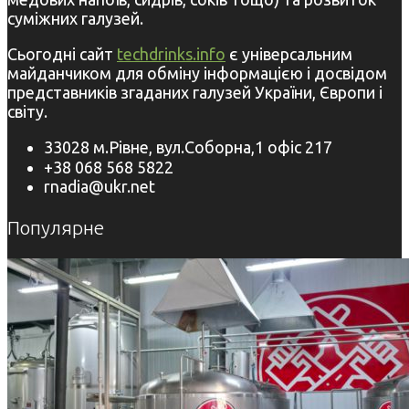
суміжних галузей.
Сьогодні сайт
techdrinks.info
є універсальним
майданчиком для обміну інформацією і досвідом
представників згаданих галузей України, Європи і
світу.
33028 м.Рівне, вул.Соборна,1 офіс 217
+38 068 568 5822
rnadia@ukr.net
Популярне