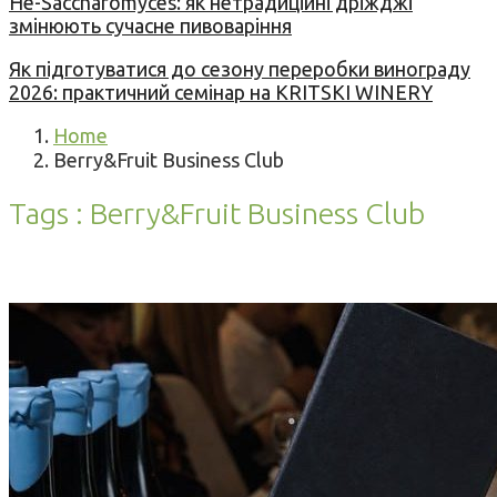
Не-Saccharomyces: як нетрадиційні дріжджі
змінюють сучасне пивоваріння
Як підготуватися до сезону переробки винограду
2026: практичний семінар на KRITSKI WINERY
Home
Berry&Fruit Business Club
Tags : Berry&Fruit Business Club