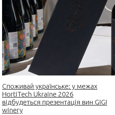
Споживай українське: у межах
HortiTech Ukraine 2026
відбудеться презентація вин GIGI
winery