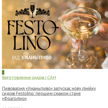
2
Виготовлення сидрів і САН
Пивоварня «Уманьпиво» запускає нову лінійку
сидрів Festolino: першим смаком стане
«Фраголіно»