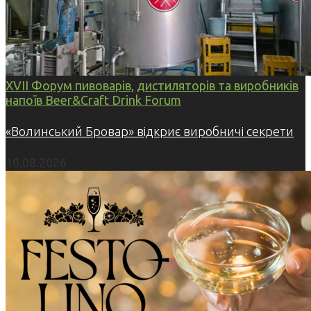
XVII Форум пивоварів, дистиляторів та виробників
напоїв Beer&Craft Drink Forum
«Волинський Бровар» відкриє виробничі секрети
10.08.2026