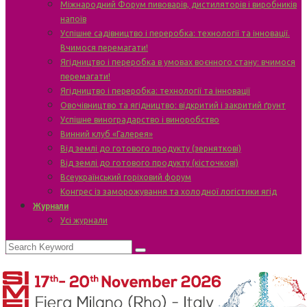
Міжнародний Форум пивоварів, дистиляторів і виробників
напоїв
Успішне садівництво і переробка: технології та інновації.
Вчимося перемагати!
Ягідництво і переробка в умовах воєнного стану: вчимося
перемагати!
Ягідництво і переробка: технології та інновації
Овочівництво та ягідництво: відкритий і закритий ґрунт
Успішне виноградарство і виноробство
Винний клуб «Галерея»
Від землі до готового продукту (зерняткові)
Від землі до готового продукту (кісточкові)
Всеукраїнський горіховий форум
Конгрес із заморожування та холодної логістики ягід
Журнали
Усі журнали