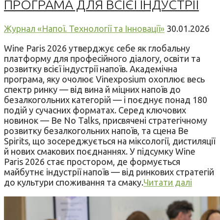
ПРОГРАМА ДЛЯ ВСІЄЇ ІНДУСТРІЇ
Журнал «Напої. Технології та Інновації»
30.01.2026
Wine Paris 2026 утверджує себе як глобальну
платформу для професійного діалогу, освіти та
розвитку всієї індустрії напоїв. Академічна
програма, яку очолює Vinexposium охоплює весь
спектр ринку — від вина й міцних напоїв до
безалкогольних категорій — і поєднує понад 180
подій у сучасних форматах. Серед ключових
новинок — Be No Talks, присвячені стратегічному
розвитку безалкогольних напоїв, та сцена Be
Spirits, що зосереджується на міксології, дистиляції
й нових смакових поєднаннях. У підсумку Wine
Paris 2026 стає простором, де формується
майбутнє індустрії напоїв — від ринкових стратегій
до культури споживання та смаку.
Читати далі