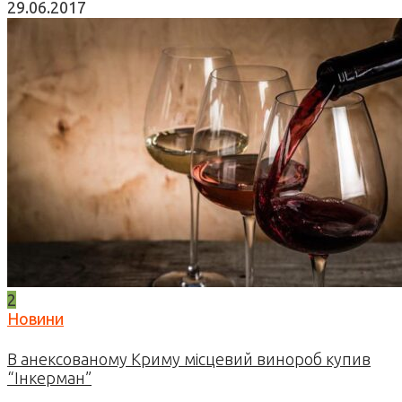
29.06.2017
2
Новини
В анексованому Криму місцевий винороб купив
“Інкерман”