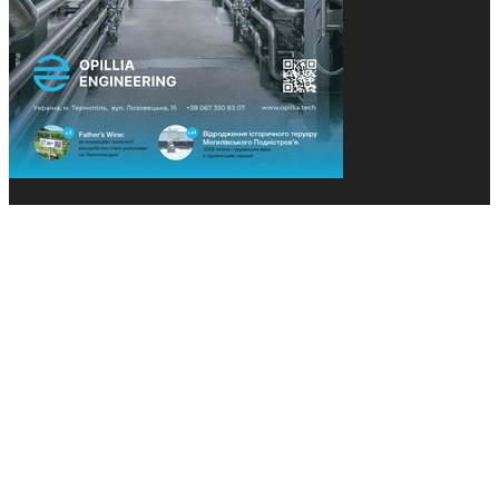
© 2013-2026 Засновники: Конєва К.В., Ящук Н.І.
Назва, концепція та дизайн проєктів медіагрупи
«Технології та Інновації» охороняється Законом
«Про авторське право». Редакція не відповідає за
тексти рекламних оголошень. Думка редакції
може не збігатися з точками зору авторів
публікацій. Передрук – з письмового дозволу
авторів проєкту.