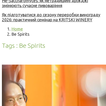
Не-Saccharomyces: як нетрадиційні дріжджі
змінюють сучасне пивоваріння
Як підготуватися до сезону переробки винограду
2026: практичний семінар на KRITSKI WINERY
Home
Be Spirits
Tags : Be Spirits