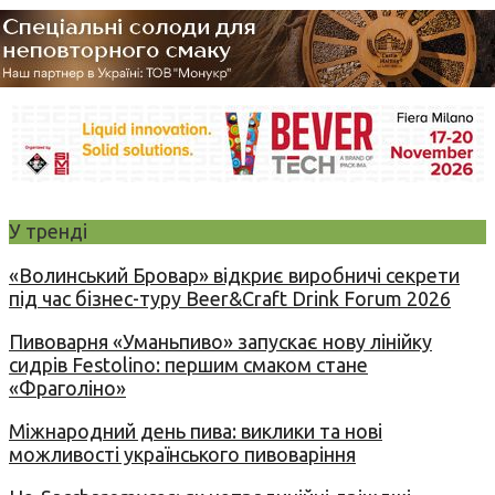
У тренді
«Волинський Бровар» відкриє виробничі секрети
під час бізнес-туру Beer&Craft Drink Forum 2026
Пивоварня «Уманьпиво» запускає нову лінійку
сидрів Festolino: першим смаком стане
«Фраголіно»
Міжнародний день пива: виклики та нові
можливості українського пивоваріння