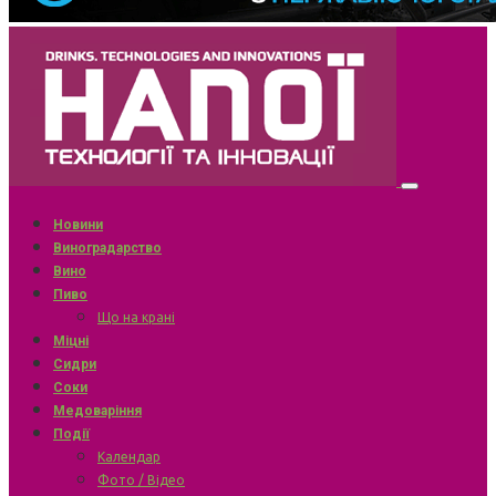
Новини
Виноградарство
Вино
Пиво
Що на крані
Міцні
Сидри
Соки
Медоваріння
Події
Календар
Фото / Відео