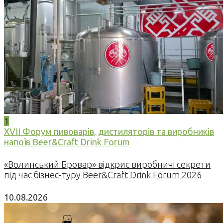
1
XVII Форум пивоварів, дистиляторів та виробників
напоїв Beer&Craft Drink Forum
«Волинський Бровар» відкриє виробничі секрети
під час бізнес-туру Beer&Craft Drink Forum 2026
10.08.2026