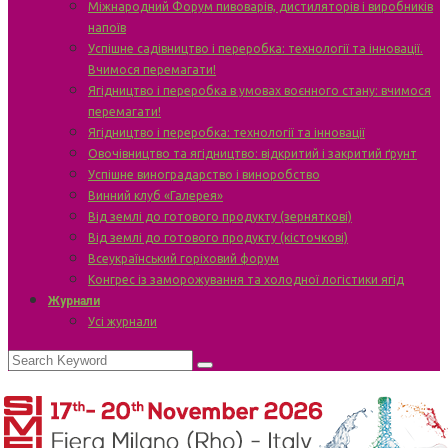
Міжнародний Форум пивоварів, дистиляторів і виробників
напоїв
Успішне садівництво і переробка: технології та інновації.
Вчимося перемагати!
Ягідництво і переробка в умовах воєнного стану: вчимося
перемагати!
Ягідництво і переробка: технології та інновації
Овочівництво та ягідництво: відкритий і закритий ґрунт
Успішне виноградарство і виноробство
Винний клуб «Галерея»
Від землі до готового продукту (зерняткові)
Від землі до готового продукту (кісточкові)
Всеукраїнський горіховий форум
Конгрес із заморожування та холодної логістики ягід
Журнали
Усі журнали