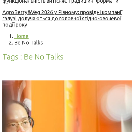
функціональність витісняє традиційні формати
AgroBerry&Veg 2026 у Рівному: провідні компанії
галузі долучаються до головної ягідно-овочевої
події року
Home
Be No Talks
Tags : Be No Talks