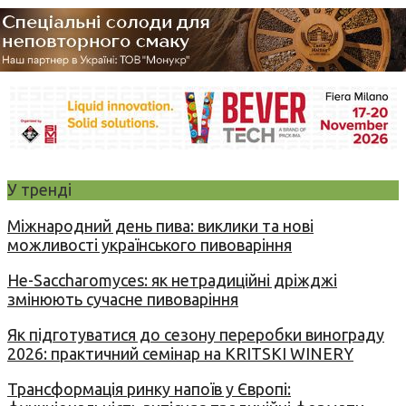
У тренді
Міжнародний день пива: виклики та нові
можливості українського пивоваріння
Не-Saccharomyces: як нетрадиційні дріжджі
змінюють сучасне пивоваріння
Як підготуватися до сезону переробки винограду
2026: практичний семінар на KRITSKI WINERY
Трансформація ринку напоїв у Європі: