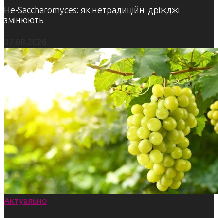
Не-Saccharomyces: як нетрадиційні дріжджі
змінюють
07.08.2026
Актуально