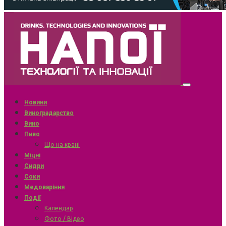
Новини
Виноградарство
Вино
Пиво
Що на крані
Міцні
Сидри
Соки
Медоваріння
Події
Календар
Фото / Відео