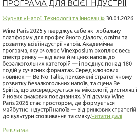
ПРОГРАМА ДЛЯ ВСІЄЇ ІНДУСТРІЇ
Журнал «Напої. Технології та Інновації»
30.01.2026
Wine Paris 2026 утверджує себе як глобальну
платформу для професійного діалогу, освіти та
розвитку всієї індустрії напоїв. Академічна
програма, яку очолює Vinexposium охоплює весь
спектр ринку — від вина й міцних напоїв до
безалкогольних категорій — і поєднує понад 180
подій у сучасних форматах. Серед ключових
новинок — Be No Talks, присвячені стратегічному
розвитку безалкогольних напоїв, та сцена Be
Spirits, що зосереджується на міксології, дистиляції
й нових смакових поєднаннях. У підсумку Wine
Paris 2026 стає простором, де формується
майбутнє індустрії напоїв — від ринкових стратегій
до культури споживання та смаку.
Читати далі
Реклама