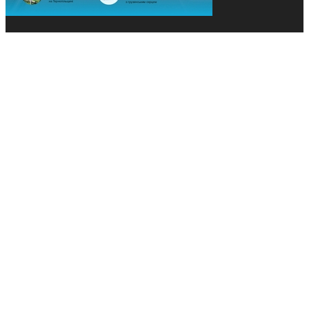
© 2013-2026 Засновники: Конєва К.В., Ящук Н.І.
Назва, концепція та дизайн проєктів медіагрупи
«Технології та Інновації» охороняється Законом
«Про авторське право». Редакція не відповідає за
тексти рекламних оголошень. Думка редакції
може не збігатися з точками зору авторів
публікацій. Передрук – з письмового дозволу
авторів проєкту.