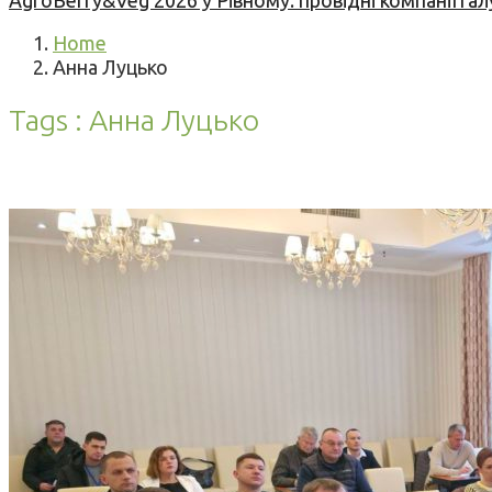
AgroBerry&Veg 2026 у Рівному: провідні компанії гал
Home
Анна Луцько
Tags : Анна Луцько