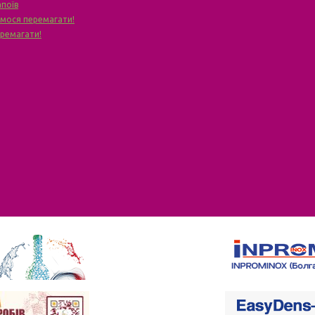
апоїв
чимося перемагати!
еремагати!