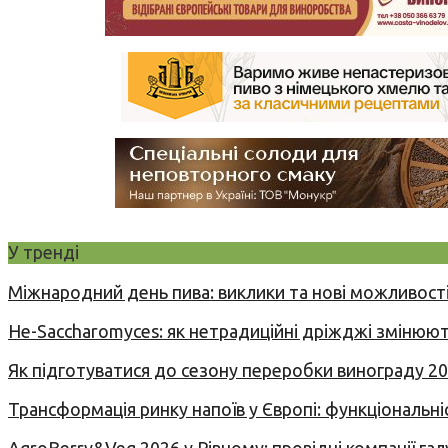
У тренді
Міжнародний день пива: виклики та нові можливості
Не-Saccharomyces: як нетрадиційні дріжджі змінюют
Як підготуватися до сезону переробки винограду 2
Трансформація ринку напоїв у Європі: функціональні