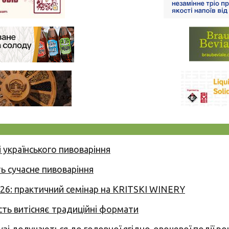
 українського пивоваріння
ь сучасне пивоваріння
026: практичний семінар на KRITSKI WINERY
сть витісняє традиційні формати