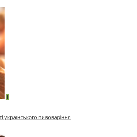
1
і українського пивоваріння