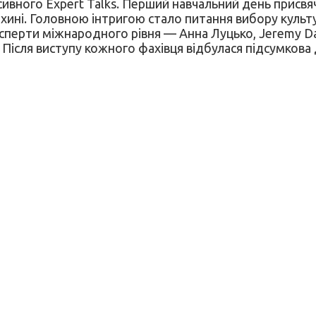
нсивного Expert Talks. Перший навчальний день присв
охині. Головною інтригою стало питання вибору культу
Експерти міжнародного рівня — Анна Луцько, Jeremy D
 Після виступу кожного фахівця відбулася підсумкова