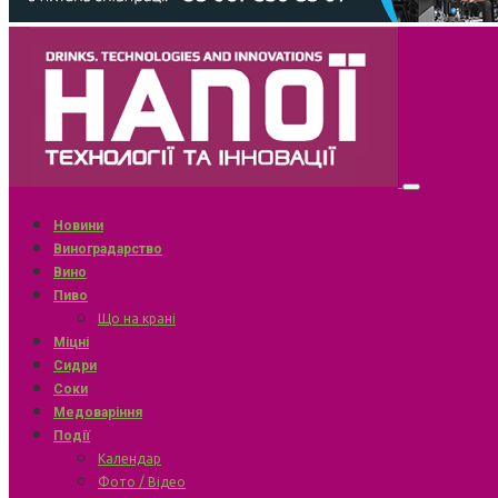
Новини
Виноградарство
Вино
Пиво
Що на крані
Міцні
Сидри
Соки
Медоваріння
Події
Календар
Фото / Відео