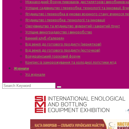
Міжнародний Форум пивоварів, дистиляторів і виробників н
Успішне садівництво і переробка: технології та інновації. В
Ягідництво і переробка в умовах воєнного стану: вчимося п
Ягідництво і переробка: технології та інновації
Овочівництво та ягідництво: відкритий і закритий ґрунт
Успішне виноградарство і виноробство
Винний клуб «Галерея»
Від землі до готового продукту (зерняткові)
Від землі до готового продукту (кісточкові)
Всеукраїнський горіховий форум
Конгрес із заморожування та холодної логістики ягід
Журнали
Усі журнали