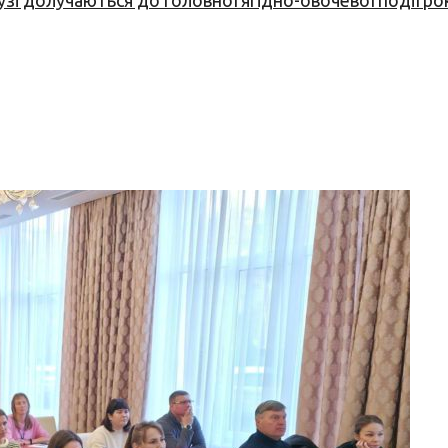
узі долучаються до головної ягідно-овочевої події ро