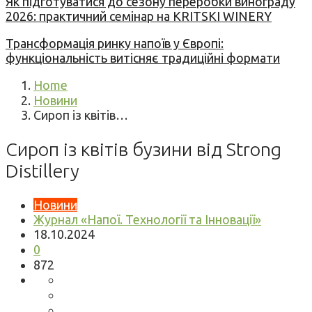
Як підготуватися до сезону переробки винограду
2026: практичний семінар на KRITSKI WINERY
Трансформація ринку напоїв у Європі:
функціональність витісняє традиційні формати
Home
Новини
Сироп із квітів…
Сироп із квітів бузини від Strong
Distillery
Новини
Журнал «Напої. Технології та Інновації»
18.10.2024
0
872