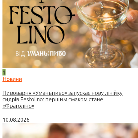
1
Новини
Пивоварня «Уманьпиво» запускає нову лінійку
сидрів Festolino: першим смаком стане
«Фраголіно»
10.08.2026