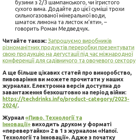
бузини з 2/3 шампанського, чи ігристого
сухого вина. Додайте до цієї суміші трохи
сильногазованої мінеральної води,
шматок лимона та листок м’яти», –
говорить Роман Медведчук.
Читайте також:
Запрошуємо виробників
різноманітних продуктів переробки презентувати
свою продукцію на дегустації під час міжнародної
конференції для садівничого та овочевого сектору
А ще більше цікавих статей про виноробство,
пивоваріння ви можете прочитати у наших
журналах. Електронна версія доступна до
завантаження безкоштовно на період війни:
https://techdrinks.info/product-category/2023-
2024/
.
Журнал
«Пиво. Технології та
Інновації»
виходить друком у форматі
«перевертайко» 2 в 1 з журналом «Напої.
Технології та Інновації». Адже з початку