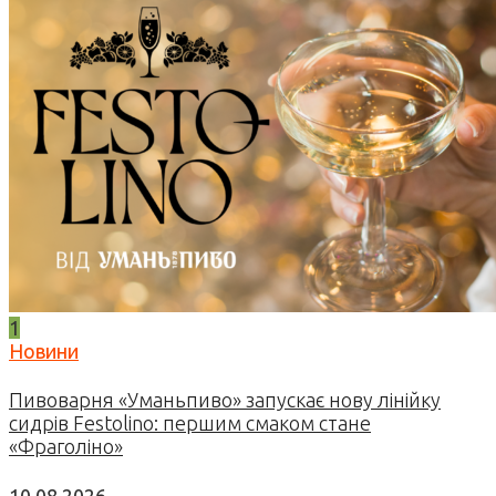
1
Новини
Пивоварня «Уманьпиво» запускає нову лінійку
сидрів Festolino: першим смаком стане
«Фраголіно»