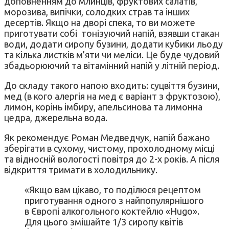
доповненням до млинців, фруктових салатів,
морозива, випічки, солодких страв та інших
десертів. Якщо на дворі спека, то ви можете
приготувати собі тонізуючий напій, взявши стакан
води, додати сиропу бузини, додати кубики льоду
та кілька листків м’яти чи меліси. Це буде чудовий
збадьорюючий та вітамінний напій у літній період.
До складу такого напою входить: суцвіття бузини,
мед (в кого алергія на мед є варіант з фруктозою),
лимон, корінь імбиру, апельсинова та лимонна
цедра, джерельна вода.
Як рекомендує Роман Медведчук, напій бажано
зберігати в сухому, чистому, прохолодному місці
та відносній вологості повітря до 2-х років. А після
відкриття тримати в холодильнику.
«Якщо вам цікаво, то поділюся рецептом
приготування одного з найпопулярнішого
в Європі алкогольного коктейлю «Hugo».
Для цього змішайте 1/3 сиропу квітів