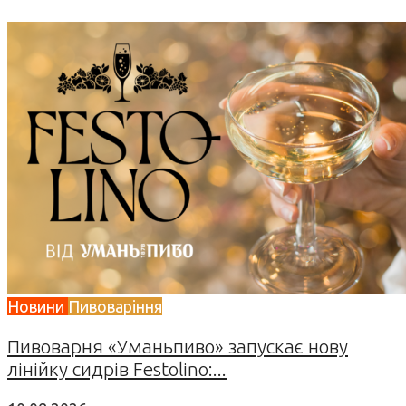
Новини
Пивоваріння
Пивоварня «Уманьпиво» запускає нову
лінійку сидрів Festolino:...