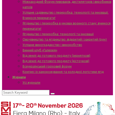
Міжнародний Форум пивоварів, дистиляторів і виробників
напоїв
Успішне садівництво і переробка: технології та інновації.
Вчимося перемагати!
Ягідництво і переробка в умовах воєнного стану: вчимося
перемагати!
Ягідництво і переробка: технології та інновації
Овочівництво та ягідництво: відкритий і закритий ґрунт
Успішне виноградарство і виноробство
Винний клуб «Галерея»
Від землі до готового продукту (зерняткові)
Від землі до готового продукту (кісточкові)
Всеукраїнський горіховий форум
Конгрес із заморожування та холодної логістики ягід
Журнали
Усі журнали