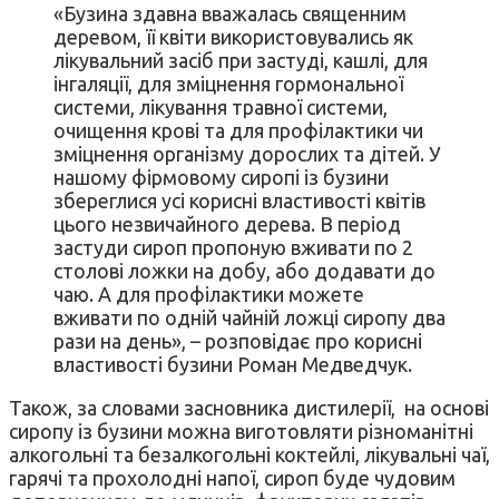
«Бузина здавна вважалась священним
деревом, її квіти використовувались як
лікувальний засіб при застуді, кашлі, для
інгаляції, для зміцнення гормональної
системи, лікування травної системи,
очищення крові та для профілактики чи
зміцнення організму дорослих та дітей. У
нашому фірмовому сиропі із бузини
збереглися усі корисні властивості квітів
цього незвичайного дерева. В період
застуди сироп пропоную вживати по 2
столові ложки на добу, або додавати до
чаю. А для профілактики можете
вживати по одній чайній ложці сиропу два
рази на день», – розповідає про корисні
властивості бузини Роман Медведчук.
Також, за словами засновника дистилерії, на основі
сиропу із бузини можна виготовляти різноманітні
алкогольні та безалкогольні коктейлі, лікувальні чаї,
гарячі та прохолодні напої, сироп буде чудовим