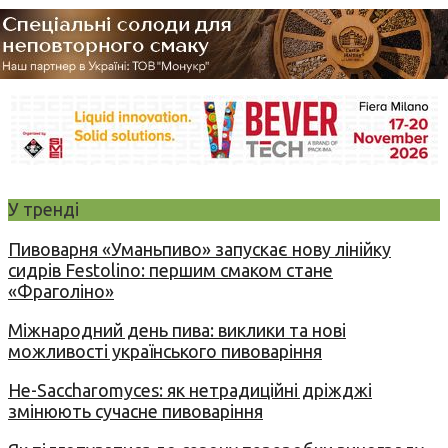
У тренді
Пивоварня «Уманьпиво» запускає нову лінійку
сидрів Festolino: першим смаком стане
«Фраголіно»
Міжнародний день пива: виклики та нові
можливості українського пивоваріння
Не-Saccharomyces: як нетрадиційні дріжджі
змінюють сучасне пивоваріння