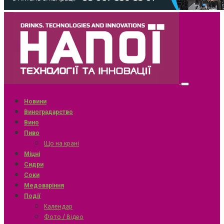
Новини
Виноградарство
Вино
Пиво
Що на крані
Міцні
Сидри
Соки
Медоваріння
Події
Календар
Фото / Відео