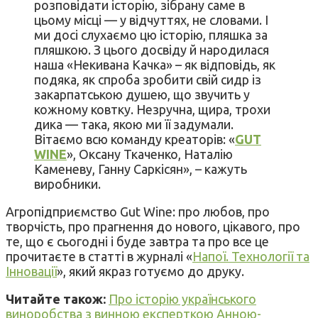
розповідати історію, зібрану саме в
цьому місці — у відчуттях, не словами. І
ми досі слухаємо цю історію, пляшка за
пляшкою. З цього досвіду й народилася
наша «Некивана Качка» – як відповідь, як
подяка, як спроба зробити свій сидр із
закарпатською душею, що звучить у
кожному ковтку. Незручна, щира, трохи
дика — така, якою ми її задумали.
Вітаємо всю команду креаторів: «
GUT
WINE
», Оксану Ткаченко, Наталію
Каменеву, Ганну Саркісян», – кажуть
виробники.
Агропідприємство Gut Wine: про любов, про
творчість, про прагнення до нового, цікавого, про
те, що є сьогодні і буде завтра та про все це
прочитаєте в статті в журналі «
Напої. Технології та
Інновації
», який якраз готуємо до друку.
Читайте також:
Про історію українського
виноробства з винною експерткою Анною-