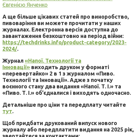
Євгенією Янченко
А ще більше цікавих статей про виноробство,
пивоваріння ви можете прочитати у наших
журналах. Електронна версія доступна до
завантаження безкоштовно на період війни:
https://techdrinks.info/product-category/2023-
2024/
.
Журнал
«Напої. Технології та
Інновації»
виходить друком у форматі
«перевертайко» 2 в 1 з журналом «Пиво.
Технології та Інновації». Адже з початку
воєнного стану два видання «Напої. Т. І.» та
«Пиво. Т. І.» об’єдналися і виходять одночасно.
Детальніше про ціни та передплату читайте
тут
.
Щоб придбати друкований випуск нового
журналу або передплатити видання на 2025 рік,
звертайтеся за контактами: