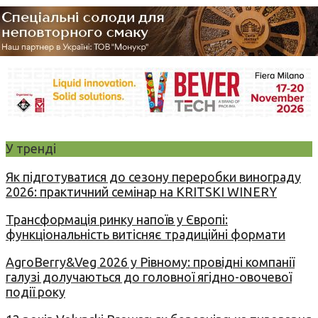
У тренді
Як підготуватися до сезону переробки винограду
2026: практичний семінар на KRITSKI WINERY
Трансформація ринку напоїв у Європі:
функціональність витісняє традиційні формати
AgroBerry&Veg 2026 у Рівному: провідні компанії
галузі долучаються до головної ягідно-овочевої
події року