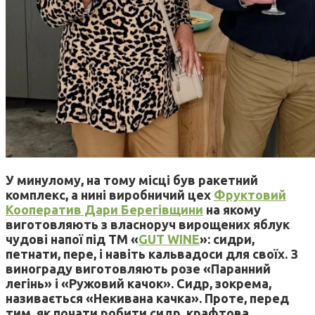
У минулому, на тому місці був ракетний
комплекс, а нині виробничий цех
Фруктовий
Кооператив Дари Берегівщини
на якому
виготовляють з власноруч вирощених яблук
чудові напої під ТМ «
GUT WINE
»: сидри,
петнати, пере, і навіть кальвадоси для своїх. З
винограду виготовляють розе «Паранний
легінь» і «Ружовий качок». Сидр, зокрема,
називається «Некивана качка». Проте, перед
тим, як почати робити сидр, крафтова