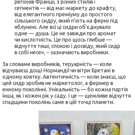
регіонів Франції, з різних стилів і
сегментів — від мас-маркету до крафту,
від елегантного преміуму до простого
сільського сидру, який п’ють на фермі під
яблунею. Але всі ці сидри об’єднувало
одне — душа. Це не завжди про аромат
чи кислотність. Це про щось глибше —
відчуття тиші, спокою і досвіду, який сидр
в собі несе», – зазначають виробники.
За словами виробників, теруарність — коли
відчуваєш дощі Нормандії чи вітри Бретані в
одному ковтку. Автентичність — коли знаєш, що
цей сидр зробив не маркетолог, а фермер в
енному поколінні. Унікальність — бо кожна партія
інша, як і кожен рік у саду. І це — щемливе відчуття
спадщини поколінь саме в цій точці планети.