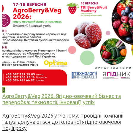
3
AgroBerry&Veg 2026. Ягідно-овочевий бізнес та
переробка: технології, інновації, успіх
AgroBerry&Veg 2026 у Рівному: провідні компанії
галузі долучаються до головної ягідно-овочевої
події року