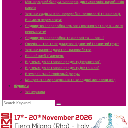
Міжнародний Форум пивоварів, дистиляторів і виробників
напоїв
Успішне садівництво і переробка: технології та інновації.
Вчимося перемагати!
Ягідництво і переробка в умовах воєнного стану: вчимося
перемагати!
Ягідництво і переробка: технології та інновації
Овочівництво та ягідництво: відкритий і закритий ґрунт
Успішне виноградарство і виноробство
Винний клуб «Галерея»
Від землі до готового продукту (зерняткові)
Від землі до готового продукту (кісточкові)
Всеукраїнський горіховий форум
Конгрес із заморожування та холодної логістики ягід
Журнали
Усі журнали