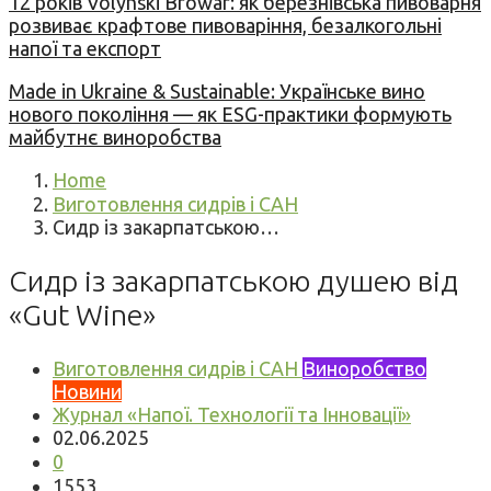
12 років Volynski Browar: як березнівська пивоварня
розвиває крафтове пивоваріння, безалкогольні
напої та експорт
Made in Ukraine & Sustainable: Українське вино
нового покоління — як ESG-практики формують
майбутнє виноробства
Home
Виготовлення сидрів і САН
Сидр із закарпатською…
Сидр із закарпатською душею від
«Gut Wine»
Виготовлення сидрів і САН
Виноробство
Новини
Журнал «Напої. Технології та Інновації»
02.06.2025
0
1553