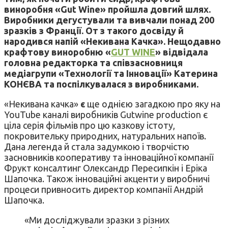
виноробня «Gut Wine» пройшла довгий шлях.
Виробники дегустували та вивчали понад 200
зразків з Франції. От з такого досвіду й
народився напій «Некивана Качка». Нещодавно
крафтову виноробню «
GUT WINE
» відвідала
головна редакторка та співзасновниця
медіагрупи «Технології та Інновації» Катерина
КОНЄВА та поспілкувалася з виробниками.
«Некивана качка»
є
ще однією загадкою про яку на
YouTube каналі виробників Gutwine production є
ціла серія фільмів про цю казкову істоту,
покровительку природних, натуральних напоїв.
Дана легенда й стала задумкою і творчістю
засновників кооперативу та інноваційної компанії
Фрукт консалтинг Олександр Пересипкін і Еріка
Шапочка. Також інноваційні акценти у виробничі
процеси привносить директор компанії Андрій
Шапочка.
«Ми досліджували зразки з різних