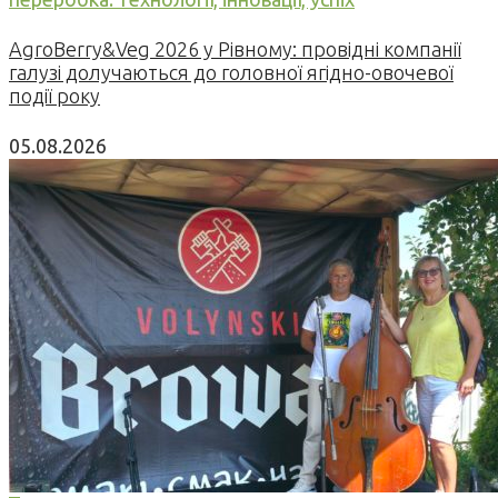
AgroBerry&Veg 2026 у Рівному: провідні компанії
галузі долучаються до головної ягідно-овочевої
події року
05.08.2026