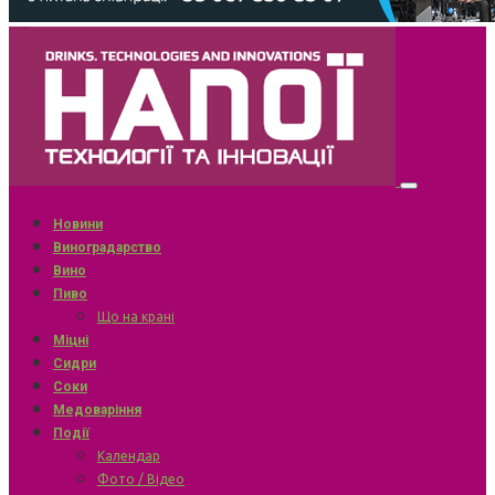
Новини
Виноградарство
Вино
Пиво
Що на крані
Міцні
Сидри
Соки
Медоваріння
Події
Календар
Фото / Відео