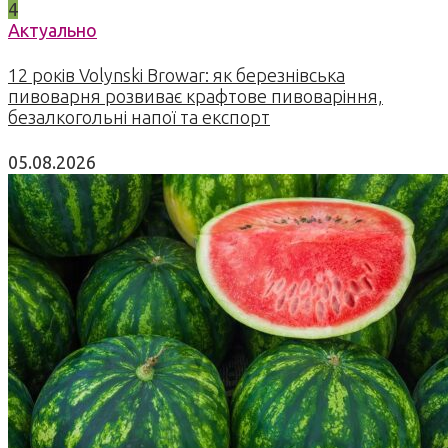
4
Актуально
12 років Volynski Browar: як березнівська
пивоварня розвиває крафтове пивоваріння,
безалкогольні напої та експорт
05.08.2026