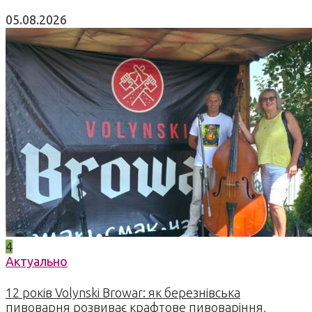
05.08.2026
4
Актуально
12 років Volynski Browar: як березнівська
пивоварня розвиває крафтове пивоваріння,