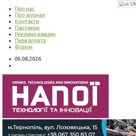
Uk
Про нас
Про журнал
Контакти
Партнери
Рекламодавцям
Передплата
Форум
06.08.2026