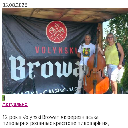
05.08.2026
4
Актуально
12 років Volynski Browar: як березнівська
пивоварня розвиває крафтове пивоваріння,