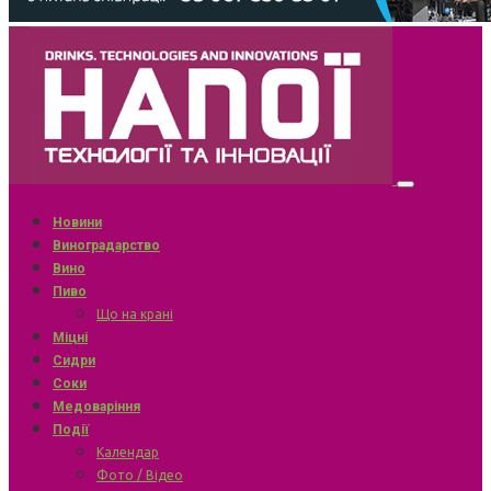
Новини
Виноградарство
Вино
Пиво
Що на крані
Міцні
Сидри
Соки
Медоваріння
Події
Календар
Фото / Відео