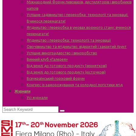
Міжнародний Форум пивоварів, дистиляторів і виробників
напоїв
Успішне садівництво і переробка: технології та інновації.
Вчимося перемагати!
Ягідництво і переробка в умовах воєнного стану: вчимося
перемагати!
Ягідництво і переробка: технології та інновації
Овочівництво та ягідництво: відкритий і закритий ґрунт
Успішне виноградарство і виноробство
Винний клуб «Галерея»
Від землі до готового продукту (зерняткові)
Від землі до готового продукту (кісточкові)
Всеукраїнський горіховий форум
Конгрес із заморожування та холодної логістики ягід
Журнали
Усі журнали