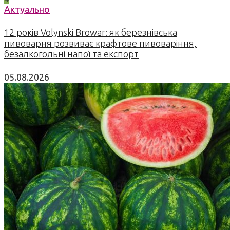
Актуально
12 років Volynski Browar: як березнівська
пивоварня розвиває крафтове пивоваріння,
безалкогольні напої та експорт
05.08.2026