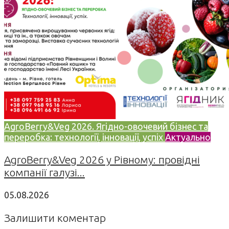
AgroBerry&Veg 2026. Ягідно-овочевий бізнес та
переробка: технології, інновації, успіх
Актуально
AgroBerry&Veg 2026 у Рівному: провідні
компанії галузі...
05.08.2026
Залишити коментар