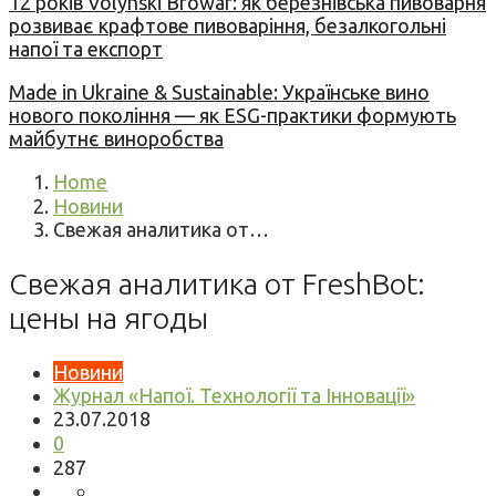
12 років Volynski Browar: як березнівська пивоварня
розвиває крафтове пивоваріння, безалкогольні
напої та експорт
Made in Ukraine & Sustainable: Українське вино
нового покоління — як ESG-практики формують
майбутнє виноробства
Home
Новини
Свежая аналитика от…
Свежая аналитика от FreshBot:
цены на ягоды
Новини
Журнал «Напої. Технології та Інновації»
23.07.2018
0
287