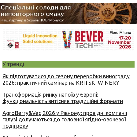
У тренді
Як підготуватися до сезону переробки винограду
2026: практичний семінар на KRITSKI WINERY
Трансформація ринку напоїв у Європі:
функціональність витісняє традиційні формати
AgroBerry&Veg 2026 у Рівному: провідні компанії
галузі долучаються до головної ягідно-овочевої
події року