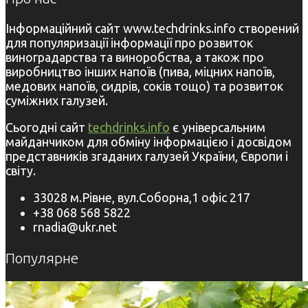
Інформаційний сайт www.techdrinks.info створений
для популяризації інформації про розвиток
виноградарства та виноробства, а також про
виробництво інших напоїв (пива, міцних напоїв,
медових напоїв, сидрів, соків тощо) та розвиток
суміжних галузей.
Сьогодні сайт
techdrinks.info
є універсальним
майданчиком для обміну інформацією і досвідом
представників згаданих галузей України, Європи і
світу.
33028 м.Рівне, вул.Соборна,1 офіс 217
+38 068 568 5822
rnadia@ukr.net
Популярне