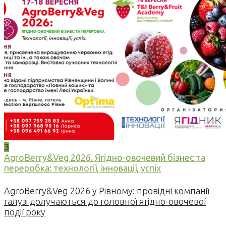
3
AgroBerry&Veg 2026. Ягідно-овочевий бізнес та
переробка: технології, інновації, успіх
AgroBerry&Veg 2026 у Рівному: провідні компанії
галузі долучаються до головної ягідно-овочевої
події року