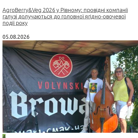
AgroBerry&Veg 2026 у Рівному: провідні компанії
галузі долучаються до головної ягідно-овочевої
події року
05.08.2026
4