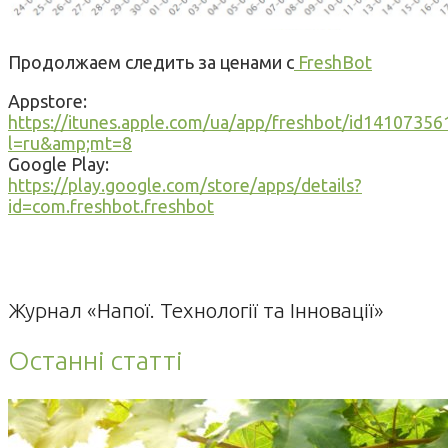
Продолжаем следить за ценами с
FreshBot
Appstore:
https://itunes.apple.com/ua/app/freshbot/id14107356
l=ru&amp;mt=8
Google Play:
https://play.google.com/store/apps/details?
id=com.freshbot.freshbot
Журнал «Напої. Технології та Інновації»
Останні статті