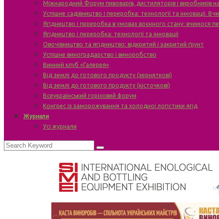
Міжнародний Форум пивоварів, дистиляторів і виробників н
Успішне садівництво і переробка: технології та інновації. В
Ягідництво і переробка в умовах воєнного стану: вчимося п
Ягідництво і переробка: технології та інновації
Овочівництво та ягідництво: відкритий і закритий ґрунт
Успішне виноградарство і виноробство
Винний клуб «Галерея»
Від землі до готового продукту (зерняткові)
Від землі до готового продукту (кісточкові)
Всеукраїнський горіховий форум
Конгрес із заморожування та холодної логістики ягід
Журнали
Усі журнали