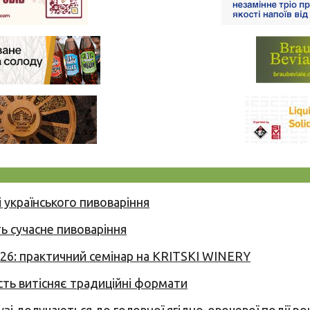
 українського пивоваріння
ь сучасне пивоваріння
026: практичний семінар на KRITSKI WINERY
сть витісняє традиційні формати