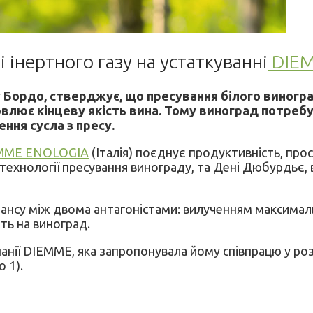
інертного газу на устаткуванні
DIEM
Бордо, стверджує, що пресування білого виноград
овлює кінцеву якість вина. Тому виноград потреб
ння сусла з пресу.
DIEMME ENOLOGIA
(Італія) поєднує продуктивність, прос
у технології пресування винограду, та Дені Дюбурдьє
нсу між двома антагоністами: вилученням максимальн
ть на виноград.
анії DIEMME, яка запропонувала йому співпрацю у ро
 1).