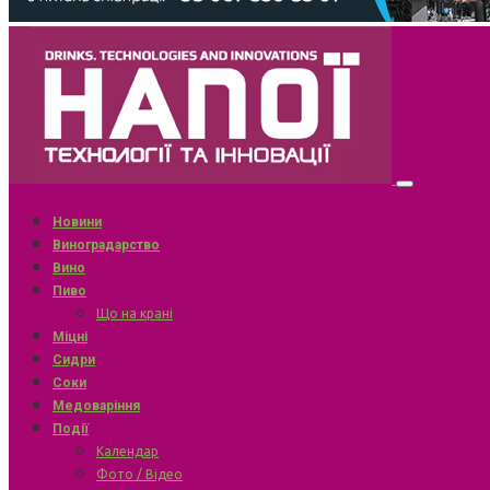
Новини
Виноградарство
Вино
Пиво
Що на крані
Міцні
Сидри
Соки
Медоваріння
Події
Календар
Фото / Відео