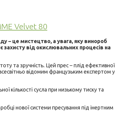
ME Velvet 80
у – це мистецтво, а увага, яку винороб
ує захисту від окислювальних процесів на
тоту та зручність. Цей прес – плід ефективної
, всесвітньо відомим французьким експертом у
ої кількості сусла при низькому тиску та
зробці нової системи пресування під інертним