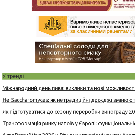
У тренді
Міжнародний день пива: виклики та нові можливості
Не-Saccharomyces: як нетрадиційні дріжджі змінюют
Як підготуватися до сезону переробки винограду 2
Трансформація ринку напоїв у Європі: функціональні