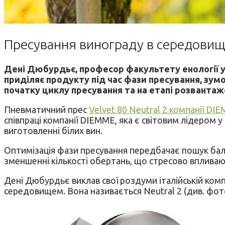
Пресування винограду в середовищі 
Дені Дюбурдьє, професор факультету енології у 
приділяє продукту під час фази пресування, зум
початку циклу пресування та на етапі розвантаже
Пневматичний прес
Velvet 80 Neutral 2 компанії 
співпраці компанії DIEMME, яка є світовим лідером 
виготовленні білих вин.
Оптимізація фази пресування передбачає пошук бала
зменшенні кількості обертань, що стресово впливаю
Дені Дюбурдьє виклав свої роздуми італійській комп
середовищем. Вона називається Neutral 2 (див. фото