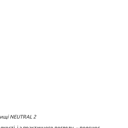
вищі NEUTRAL 2
кості, і з практичного погляду, – пояснює