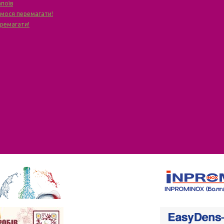
апоїв
чимося перемагати!
еремагати!