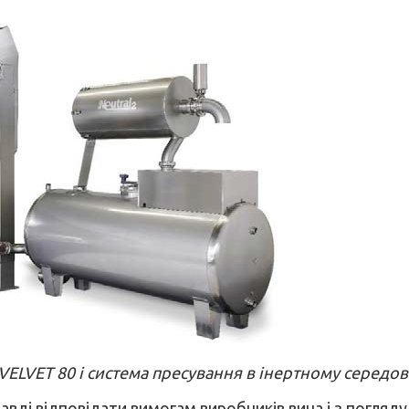
VELVET 80 і система пресування в інертному середо
вді відповідати вимогам виробників вина і з погляду я