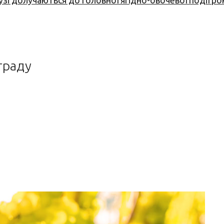
узі долучаються до головної ягідно-овочевої події ро
граду