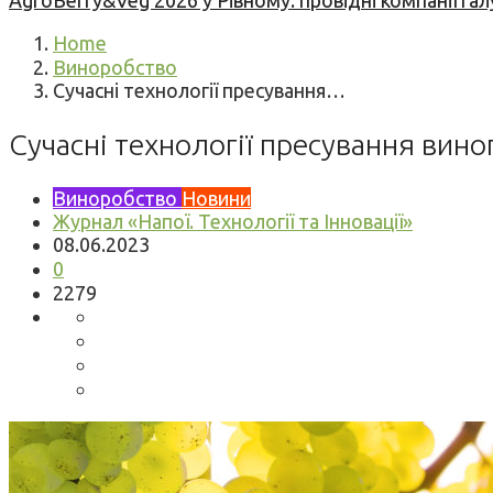
AgroBerry&Veg 2026 у Рівному: провідні компанії гал
Home
Виноробство
Сучасні технології пресування…
Сучасні технології пресування вино
Виноробство
Новини
Журнал «Напої. Технології та Інновації»
08.06.2023
0
2279