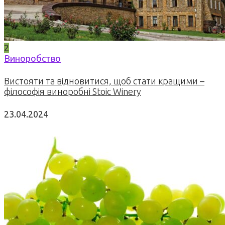
2
Виноробство
Вистояти та відновитися, щоб стати кращими –
філософія виноробні Stoic Winery
23.04.2024