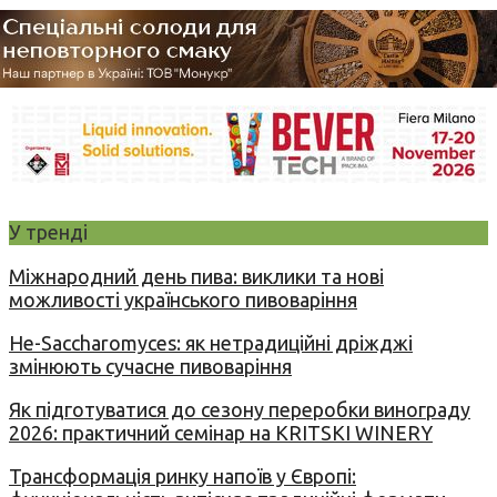
У тренді
Міжнародний день пива: виклики та нові
можливості українського пивоваріння
Не-Saccharomyces: як нетрадиційні дріжджі
змінюють сучасне пивоваріння
Як підготуватися до сезону переробки винограду
2026: практичний семінар на KRITSKI WINERY
Трансформація ринку напоїв у Європі: