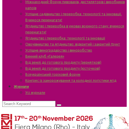
Міжнародний Форум пивоварів, дистиляторів і виробників
напоїв
Успішне садівництво і переробка: технології та інновації.
Вчимося перемагати!
Ягідництво і переробка в умовах воєнного стану: вчимося
перемагати!
Ягідництво і переробка: технології та інновації
Овочівництво та ягідництво: відкритий і закритий ґрунт
Успішне виноградарство і виноробство
Винний клуб «Галерея»
Від землі до готового продукту (зерняткові)
Від землі до готового продукту (кісточкові)
Всеукраїнський горіховий форум
Конгрес із заморожування та холодної логістики ягід
Журнали
Усі журнали