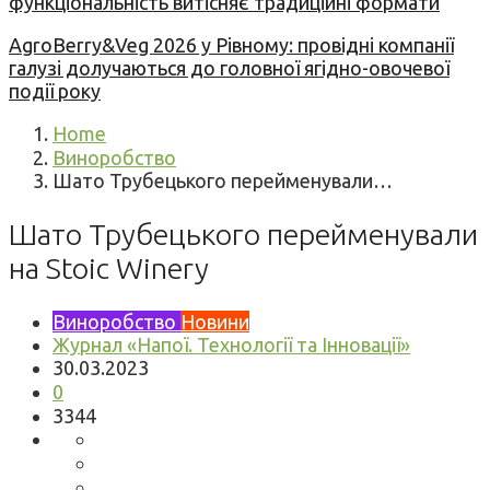
функціональність витісняє традиційні формати
AgroBerry&Veg 2026 у Рівному: провідні компанії
галузі долучаються до головної ягідно-овочевої
події року
Home
Виноробство
Шато Трубецького перейменували…
Шато Трубецького перейменували
на Stoic Winery
Виноробство
Новини
Журнал «Напої. Технології та Інновації»
30.03.2023
0
3344