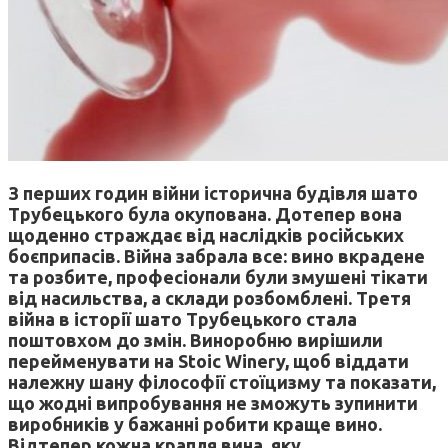
З перших годин війни історична будівля шато
Трубецького була окупована. Дотепер вона
щоденно страждає від наслідків російських
боєприпасів. Війна забрала все: вино вкрадене
та розбите, професіонали були змушені тікати
від насильства, а склади розбомблені. Третя
війна в історії шато Трубецького стала
поштовхом до змін. Виноробню вирішили
перейменувати на Stoic Winery, щоб віддати
належну шану філософії стоїцизму та показати,
що жодні випробування не зможуть зупинити
виробників у бажанні робити краще вино.
Відтепер кожна крапля вина, яку