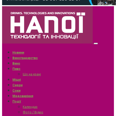
Новини
Виноградарство
Вино
Пиво
Що на крані
Міцні
Сидри
Соки
Медоваріння
Події
Календар
Фото / Відео