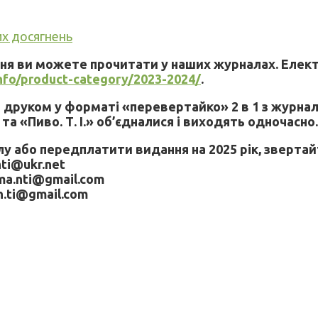
их досягнень
ння ви можете прочитати у наших журналах. Елек
info/product-category/2023-2024/
.
друком у форматі «перевертайко» 2 в 1 з журналом
 та «Пиво. Т. І.» об’єдналися і виходять одночасно
 або передплатити видання на 2025 рік, звертай
nti@ukr.net
ama.nti@gmail.com
uh.ti@gmail.com