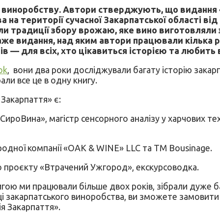
 виноробству. Автори стверджують, що видання «
на території сучасної Закарпатської області від 
ли традиції збору врожаю, яке вино виготовляли 
аже видання, над яким автори працювали кілька ро
ів — для всіх, хто цікавиться історією та любить 
ok
, вони два роки досліджували багату історію закар
али все це в одну книгу.
 Закарпаття» є:
«СироВина», магістр сенсорного аналізу у харчових т
родної компанії «OAK & WINE» LLC та ТМ Bousinage.
го проєкту «Втрачений Ужгород», екскурсоводка.
ою ми працювали більше двох років, зібрали дуже баг
ці закарпатського виноробства, ви зможете замовити к
ія Закарпаття».