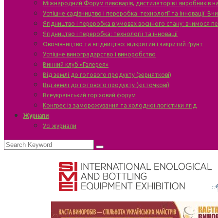
Міжнародний Форум пивоварів, дистиляторів і виробників н
Успішне садівництво і переробка: технології та інновації. В
Ягідництво і переробка в умовах воєнного стану: вчимося п
Ягідництво і переробка: технології та інновації
Овочівництво та ягідництво: відкритий і закритий ґрунт
Успішне виноградарство і виноробство
Винний клуб «Галерея»
Від землі до готового продукту (зерняткові)
Від землі до готового продукту (кісточкові)
Всеукраїнський горіховий форум
Конгрес із заморожування та холодної логістики ягід
Журнали
Усі журнали