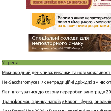
У тренді
Міжнародний день пива: виклики та нові можливості
Не-Saccharomyces: як нетрадиційні дріжджі змінюют
Як підготуватися до сезону переробки винограду 2
Трансформація ринку напоїв у Європі: функціональні