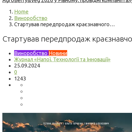
AgroBerry&Veg 2026 у Рівному: провідні компанії гал
Home
Виноробство
Стартував передпродаж краєзнавчого…
Стартував передпродаж краєзнавчог
Виноробство
Новини
Журнал «Напої. Технології та Інновації»
25.09.2024
0
1243