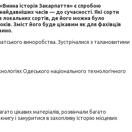
Винна історія Закарпаття» є спробою
найдавніших часів — до сучасності. Які сорти
з локальних сортів, де його можна було
ків. Зміст його буде цікавим як для фахівців
вино.
патського виноробства. Зустрічалися з талановитими
ехнологіях Одеського національного технологічного
ато цікавих матеріалів, розвінчали багато
нигу і зануритися в захопливу історію місцевих