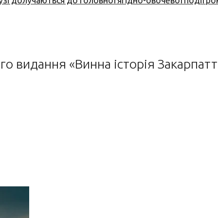
узі долучаються до головної ягідно-овочевої події ро
о видання «Винна історія Закарпатт