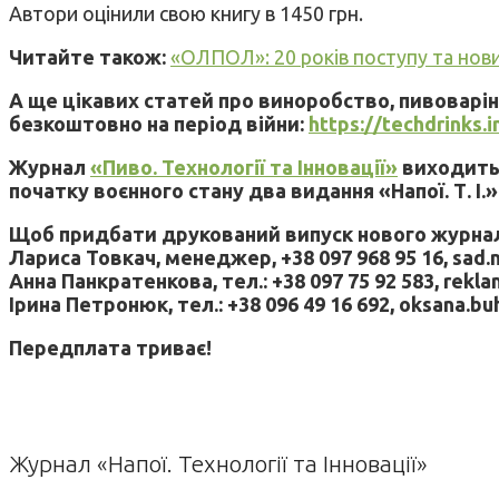
Автори оцінили свою книгу в 1450 грн.
Читайте також:
«ОЛПОЛ»: 20 років поступу та нов
А ще цікавих статей про виноробство, пивоварі
безкоштовно на період війни:
https://techdrinks.
Журнал
«Пиво. Технології та Інновації»
виходить 
початку воєнного стану два видання «Напої. Т. І.»
Щоб придбати друкований випуск нового журналу
Лариса Товкач, менеджер, +38 097 968 95 16, sad.
Анна Панкратенкова, тел.: +38 097 75 92 583, rekl
Ірина Петронюк, тел.: +38 096 49 16 692, oksana.b
Передплата триває!
Журнал «Напої. Технології та Інновації»