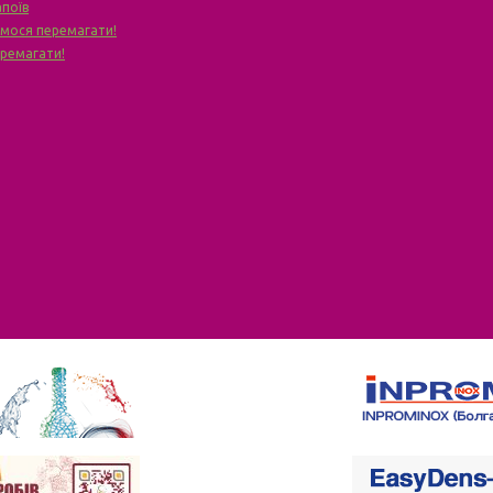
апоїв
чимося перемагати!
еремагати!