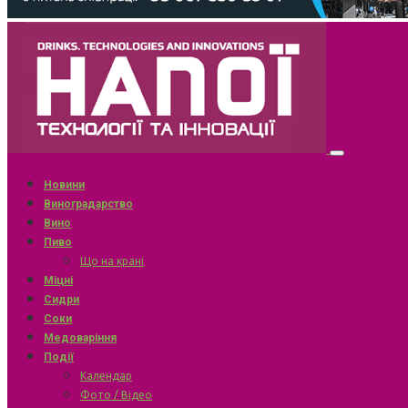
Новини
Виноградарство
Вино
Пиво
Що на крані
Міцні
Сидри
Соки
Медоваріння
Події
Календар
Фото / Відео