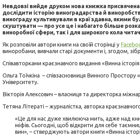
Невдовзі вийде друком нова книжка присвячена
дослідити історію виноградарства й виноробства 
винограду культивували в краї здавна, якими бу
скуштувати — про усе це і набагато більше розк
виноробної сфери, так і для широкого кола читач
Як розповіли автори книги на своїй сторінці у
Facebo
виноробами, вивчали старі документи і, згодом, зібр
Співавторками краєзнавчого видання «Винна історія
Ольга Тоїчкіна – cпівзасновниця Винного Простору 
Університету.
Вікторія Алексович – власниця та директорка міжна
Тетяна Літераті – журналістка, авторка краєзнавчо
«Це для нас дуже хвилююча мить, адже над книг
міфів. Сьогодні, щоб відкрити для себе таємни
вин», – стверджують автори книги «Винна істор