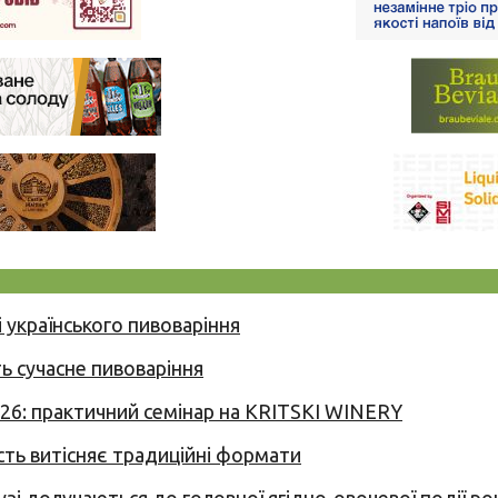
 українського пивоваріння
ь сучасне пивоваріння
026: практичний семінар на KRITSKI WINERY
сть витісняє традиційні формати