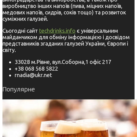
виробництво інших напоїв (пива, міцних напоїв,
медових напоїв, сидрів, соків тощо) та розвиток
суміжних галузей.
Сьогодні сайт
techdrinks.info
є універсальним
майданчиком для обміну інформацією і досвідом
представників згаданих галузей України, Європи і
світу.
33028 м.Рівне, вул.Соборна,1 офіс 217
+38 068 568 5822
rnadia@ukr.net
Популярне