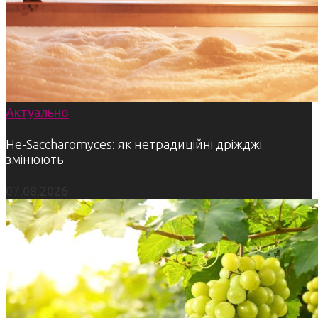
Актуально
Не-Saccharomyces: як нетрадиційні дріжджі
змінюють
07.08.2026