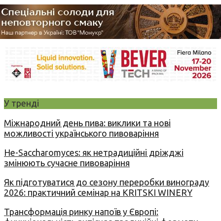
У тренді
Міжнародний день пива: виклики та нові
можливості українського пивоваріння
Не-Saccharomyces: як нетрадиційні дріжджі
змінюють сучасне пивоваріння
Як підготуватися до сезону переробки винограду
2026: практичний семінар на KRITSKI WINERY
Трансформація ринку напоїв у Європі: