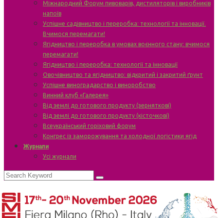
Міжнародний Форум пивоварів, дистиляторів і виробників
напоїв
Успішне садівництво і переробка: технології та інновації.
Вчимося перемагати!
Ягідництво і переробка в умовах воєнного стану: вчимося
перемагати!
Ягідництво і переробка: технології та інновації
Овочівництво та ягідництво: відкритий і закритий ґрунт
Успішне виноградарство і виноробство
Винний клуб «Галерея»
Від землі до готового продукту (зерняткові)
Від землі до готового продукту (кісточкові)
Всеукраїнський горіховий форум
Конгрес із заморожування та холодної логістики ягід
Журнали
Усі журнали