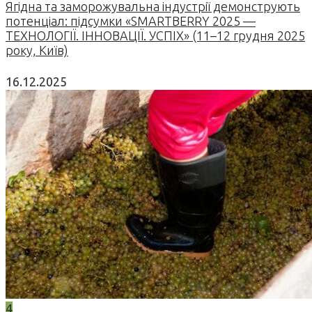
Ягідна та заморожувальна індустрії демонструють
потенціал: підсумки «SMARTBERRY 2025 —
ТЕХНОЛОГІЇ. ІННОВАЦІЇ. УСПІХ» (11–12 грудня 2025
року, Київ)
16.12.2025
4