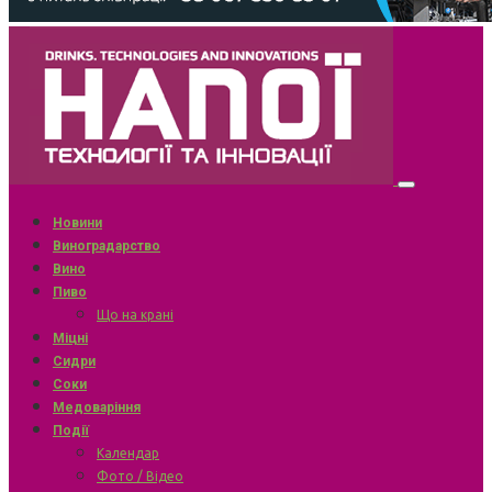
Новини
Виноградарство
Вино
Пиво
Що на крані
Міцні
Сидри
Соки
Медоваріння
Події
Календар
Фото / Відео