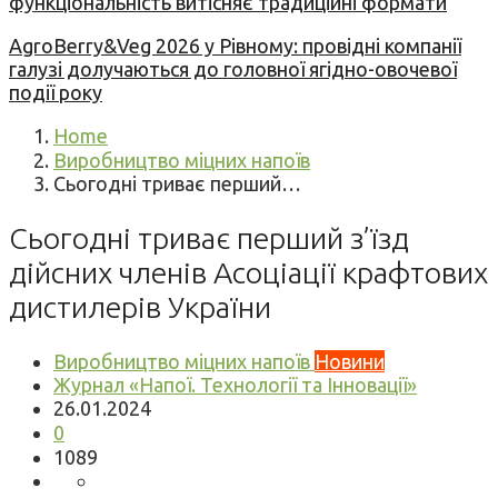
функціональність витісняє традиційні формати
AgroBerry&Veg 2026 у Рівному: провідні компанії
галузі долучаються до головної ягідно-овочевої
події року
Home
Виробництво міцних напоїв
Сьогодні триває перший…
Сьогодні триває перший з’їзд
дійсних членів Асоціації крафтових
дистилерів України
Виробництво міцних напоїв
Новини
Журнал «Напої. Технології та Інновації»
26.01.2024
0
1089