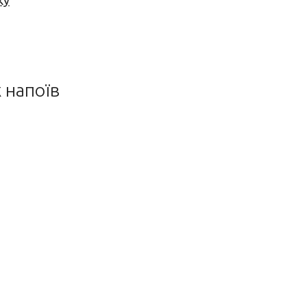
ку
 напоїв