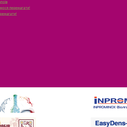
апоїв
чимося перемагати!
еремагати!