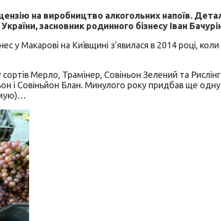
ензію на виробництво алкогольних напоїв. Деталь
України, засновник родинного бізнесу Іван Бачурін
 у Макарові на Київщині з’явилася в 2014 році, коли п
у сортів Мерло, Трамінер, Совіньон Зелений та Рислін
ьон і Совіньйон Блан. Минулого року придбав ще одну
умую)…