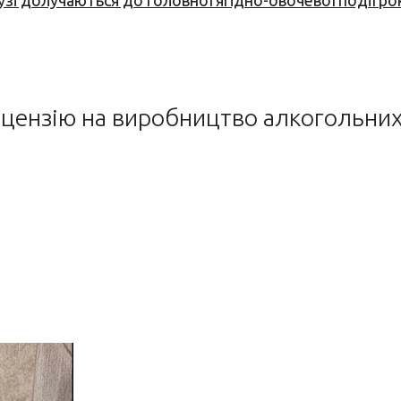
узі долучаються до головної ягідно-овочевої події ро
іцензію на виробництво алкогольних