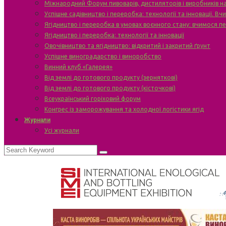
Міжнародний Форум пивоварів, дистиляторів і виробників н
Успішне садівництво і переробка: технології та інновації. В
Ягідництво і переробка в умовах воєнного стану: вчимося п
Ягідництво і переробка: технології та інновації
Овочівництво та ягідництво: відкритий і закритий ґрунт
Успішне виноградарство і виноробство
Винний клуб «Галерея»
Від землі до готового продукту (зерняткові)
Від землі до готового продукту (кісточкові)
Всеукраїнський горіховий форум
Конгрес із заморожування та холодної логістики ягід
Журнали
Усі журнали