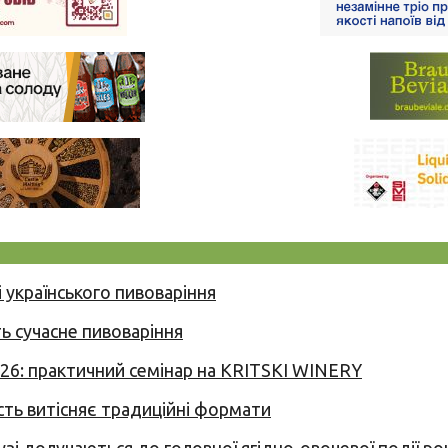
 українського пивоваріння
ь сучасне пивоваріння
026: практичний семінар на KRITSKI WINERY
сть витісняє традиційні формати