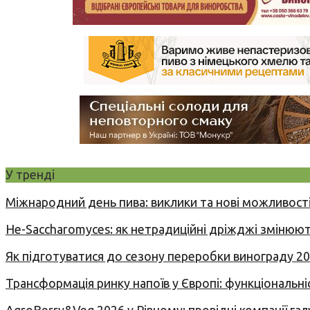
У тренді
Міжнародний день пива: виклики та нові можливості
Не-Saccharomyces: як нетрадиційні дріжджі змінюют
Як підготуватися до сезону переробки винограду 2
Трансформація ринку напоїв у Європі: функціональні