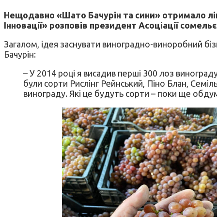
Нещодавно «Шато Бачурін та сини» отримало ліц
Інновації» розповів президент Асоціації сомельє 
Загалом, ідея заснувати виноградно-виноробний бізнес
Бачурін:
– У 2014 році я висадив перші 300 лоз виноград
були сорти Рислінг Рейнський, Піно Блан, Семіл
винограду. Які це будуть сорти – поки ще обд