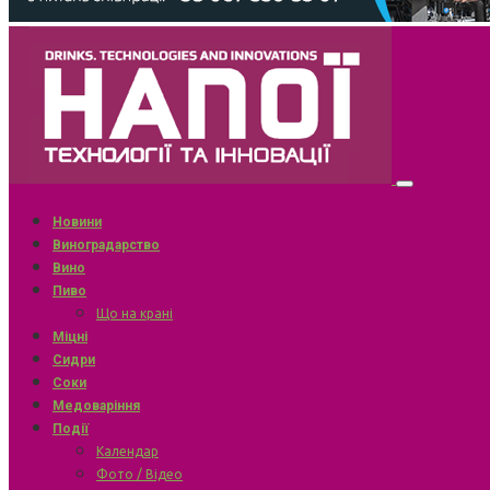
Новини
Виноградарство
Вино
Пиво
Що на крані
Міцні
Сидри
Соки
Медоваріння
Події
Календар
Фото / Відео