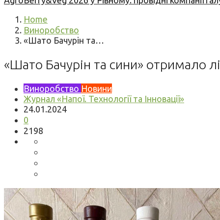
AgroBerry&Veg 2026 у Рівному: провідні компанії гал
Home
Виноробство
«Шато Бачурін та…
«Шато Бачурін та сини» отримало л
Виноробство
Новини
Журнал «Напої. Технології та Інновації»
24.01.2024
0
2198