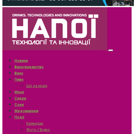
Новини
Виноградарство
Вино
Пиво
Що на крані
Міцні
Сидри
Соки
Медоваріння
Події
Календар
Фото / Відео