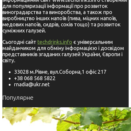
для популяризації інформації про розвиток
виноградарства та виноробства, а також про
виробництво інших напоїв (пива, міцних напоїв,
медових напоїв, сидрів, соків тощо) та розвиток
суміжних галузей.
Сьогодні сайт
techdrinks.info
є універсальним
майданчиком для обміну інформацією і досвідом
представників згаданих галузей України, Європи і
світу.
33028 м.Рівне, вул.Соборна,1 офіс 217
+38 068 568 5822
rnadia@ukr.net
Популярне