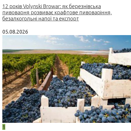
12 років Volynski Browar: як березнівська
пивоварня розвиває крафтове пивоваріння,
безалкогольні напої та експорт
05.08.2026
1