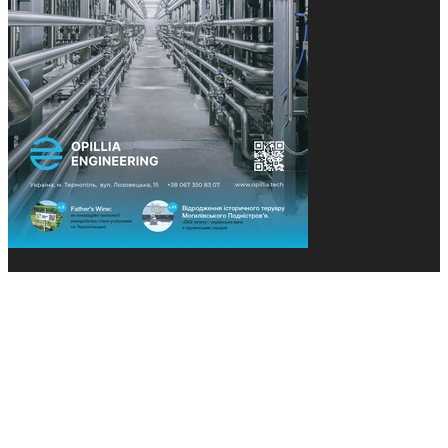
© 2013-2026 Засновники: Конєва К.В., Ящук Н.І.
Назва, концепція та дизайн проєктів медіагрупи
«Технології та Інновації» охороняється Законом
«Про авторське право». Редакція не відповідає за
тексти рекламних оголошень. Думка редакції
може не збігатися з точками зору авторів
публікацій. Передрук – з письмового дозволу
авторів проєкту.