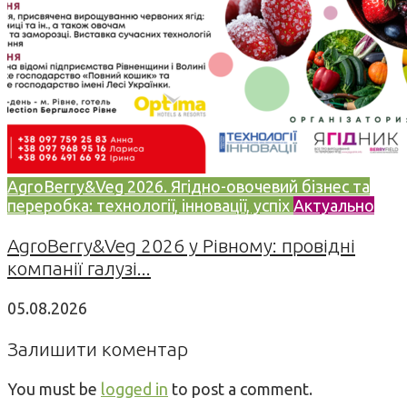
AgroBerry&Veg 2026. Ягідно-овочевий бізнес та
переробка: технології, інновації, успіх
Актуально
AgroBerry&Veg 2026 у Рівному: провідні
компанії галузі...
05.08.2026
Залишити коментар
You must be
logged in
to post a comment.