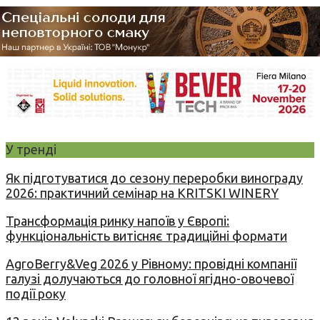
У тренді
Як підготуватися до сезону переробки винограду
2026: практичний семінар на KRITSKI WINERY
Трансформація ринку напоїв у Європі:
функціональність витісняє традиційні формати
AgroBerry&Veg 2026 у Рівному: провідні компанії
галузі долучаються до головної ягідно-овочевої
події року