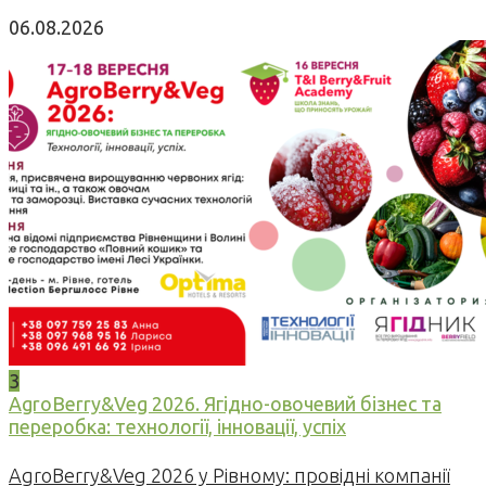
06.08.2026
3
AgroBerry&Veg 2026. Ягідно-овочевий бізнес та
переробка: технології, інновації, успіх
AgroBerry&Veg 2026 у Рівному: провідні компанії