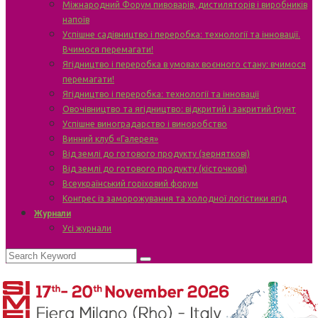
Міжнародний Форум пивоварів, дистиляторів і виробників
напоїв
Успішне садівництво і переробка: технології та інновації.
Вчимося перемагати!
Ягідництво і переробка в умовах воєнного стану: вчимося
перемагати!
Ягідництво і переробка: технології та інновації
Овочівництво та ягідництво: відкритий і закритий ґрунт
Успішне виноградарство і виноробство
Винний клуб «Галерея»
Від землі до готового продукту (зерняткові)
Від землі до готового продукту (кісточкові)
Всеукраїнський горіховий форум
Конгрес із заморожування та холодної логістики ягід
Журнали
Усі журнали