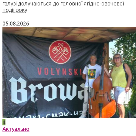
галузі долучаються до головної ягідно-овочевої
події року
05.08.2026
4
Актуально