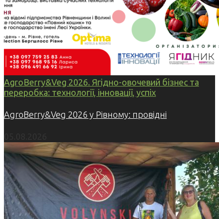
AgroBerry&Veg 2026. Ягідно-овочевий бізнес та
переробка: технології, інновації, успіх
AgroBerry&Veg 2026 у Рівному: провідні
05.08.2026