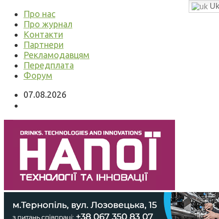
Uk
Про нас
Про журнал
Контакти
Партнери
Рекламодавцям
Передплата
Форум
07.08.2026