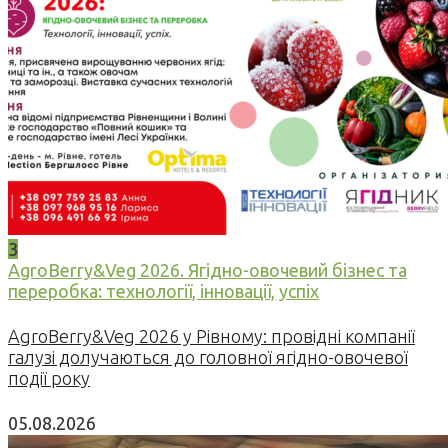
3
AgroBerry&Veg 2026. Ягідно-овочевий бізнес та
переробка: технології, інновації, успіх
AgroBerry&Veg 2026 у Рівному: провідні компанії
галузі долучаються до головної ягідно-овочевої
події року
05.08.2026