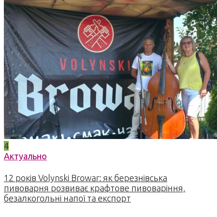
4
Актуально
12 років Volynski Browar: як березнівська
пивоварня розвиває крафтове пивоваріння,
безалкогольні напої та експорт