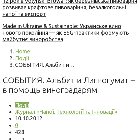
12 років Volynski Browar: як березнівська пивоварня
розвиває крафтове пивоваріння, безалкогольні
напої та експорт
Made in Ukraine & Sustainable: Українське вино
нового покоління — як ESG-практики формують
майбутнє виноробства
Home
Події
СОБЫТИЯ. Альбит и…
СОБЫТИЯ. Альбит и Лигногумат –
в помощь виноградарям
Події
Журнал «Напої. Технології та Інновації»
10.10.2012
0
428