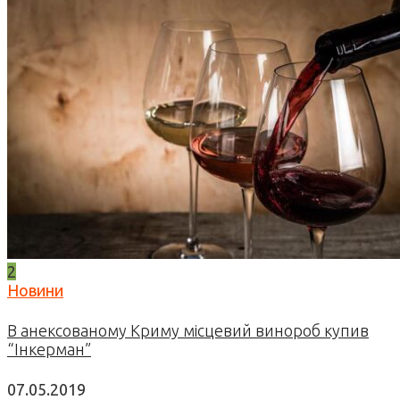
2
Новини
В анексованому Криму місцевий винороб купив
“Інкерман”
07.05.2019