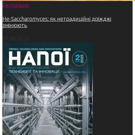
Актуально
Не-Saccharomyces: як нетрадиційні дріжджі
змінюють
07.08.2026