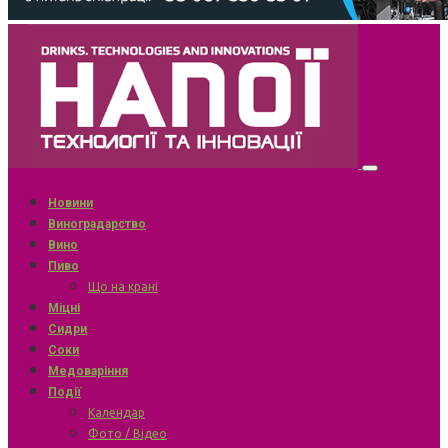
Новини
Виноградарство
Вино
Пиво
Що на крані
Міцні
Сидри
Соки
Медоваріння
Події
Календар
Фото / Відео