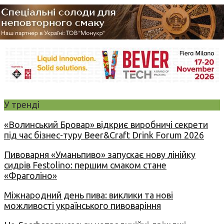
У тренді
«Волинський Бровар» відкриє виробничі секрети
під час бізнес-туру Beer&Craft Drink Forum 2026
Пивоварня «Уманьпиво» запускає нову лінійку
сидрів Festolino: першим смаком стане
«Фраголіно»
Міжнародний день пива: виклики та нові
можливості українського пивоваріння