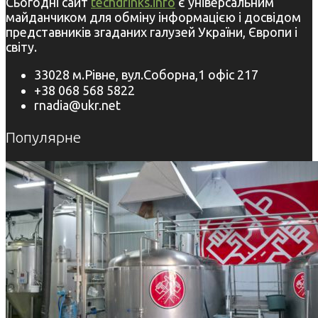
Сьогодні сайт
techdrinks.info
є універсальним
майданчиком для обміну інформацією і досвідом
представників згаданих галузей України, Європи і
світу.
33028 м.Рівне, вул.Соборна,1 офіс 217
+38 068 568 5822
rnadia@ukr.net
Популярне