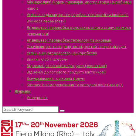
Міжнародний Форум пивоварів, дистиляторів і виробників
напоїв
Успішне садівництво і переробка: технології та інновації.
Вчимося перемагати!
Ягідництво і переробка в умовах воєнного стану: вчимося
перемагати!
Ягідництво і переробка: технології та інновації
Овочівництво та ягідництво: відкритий і закритий ґрунт
Успішне виноградарство і виноробство
Винний клуб «Галерея»
Від землі до готового продукту (зерняткові)
Від землі до готового продукту (кісточкові)
Всеукраїнський горіховий форум
Конгрес із заморожування та холодної логістики ягід
Журнали
Усі журнали