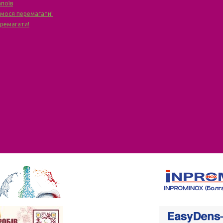
апоїв
чимося перемагати!
еремагати!