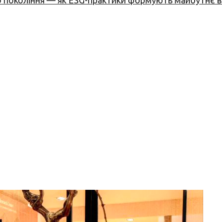
вого покоління — як ESG-практики формують майбутнє