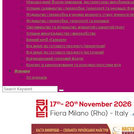
Міжнародний Форум пивоварів, дистиляторів і виробників н
Успішне садівництво і переробка: технології та інновації. В
Ягідництво і переробка в умовах воєнного стану: вчимося п
Ягідництво і переробка: технології та інновації
Овочівництво та ягідництво: відкритий і закритий ґрунт
Успішне виноградарство і виноробство
Винний клуб «Галерея»
Від землі до готового продукту (зерняткові)
Від землі до готового продукту (кісточкові)
Всеукраїнський горіховий форум
Конгрес із заморожування та холодної логістики ягід
Журнали
Усі журнали