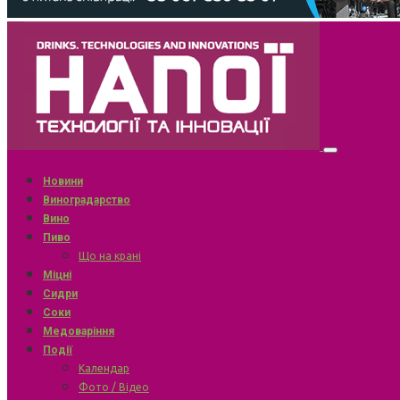
Новини
Виноградарство
Вино
Пиво
Що на крані
Міцні
Сидри
Соки
Медоваріння
Події
Календар
Фото / Відео