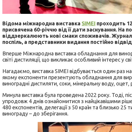
Відома міжнародна виставка
SIMEI
проходить 12–
присвячена 60-річчю від її дати заснування. На 
віддзеркалюють нові смаки споживачів. Журнал «
поспіль, а представники видання постійно відві
Вперше Міжнародна виставка обладнання для виноро
світі дистиляції, що викликає особливий інтерес у світ
Нагадаємо, виставка SIMEI відбувається один раз на
якому експоненти презентують обладнання для виробн
виноградні дистиляти, соки, мінеральну воду, оцет, р
Минула виставка була проведена 2022 року. Тоді, піс
упродовж 4 днів ознайомитися з найцікавішими ріше
480 експонентів, делегації з 50 країн та близько 25 
винограду – до зберігання.