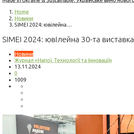
Made in Ukraine & Sustainable: Українське вино но
Home
Новини
SIMEI 2024: ювілейна…
SIMEI 2024: ювілейна 30-та виставка
Новини
Журнал «Напої. Технології та Інновації»
13.11.2024
0
1009