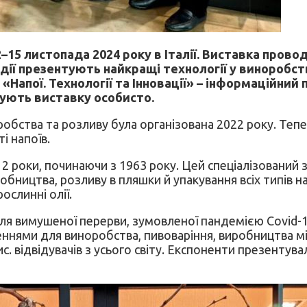
15 листопада 2024 року в Італії. Виставка провод
події презентують найкращі технології у виноробст
Напої. Технології та Інновації» – інформаційний
дують виставку особисто.
бства та розливу була організована 2022 року. Тепе
і напоїв.
 2 роки, починаючи з 1963 року. Цей спеціалізований
ицтва, розливу в пляшки й упакування всіх типів нап
ослинні олії.
ля вимушеної перерви, зумовленої пандемією Covid-19,
ннями для виноробства, пивоваріння, виробництва міц
тис. відвідувачів з усього світу. Експоненти презентув