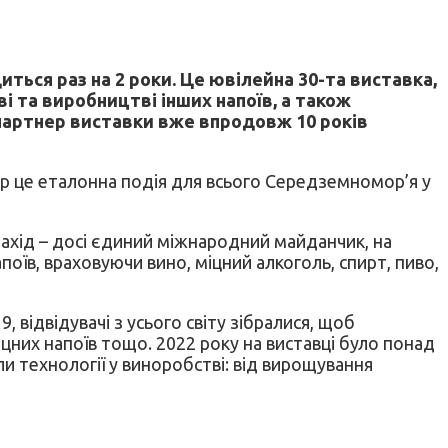
иться раз на 2 роки. Це ювілейна 30-та виставка,
ві та виробництві інших напоїв, а також
 партнер виставки вже впродовж 10 років
р це еталонна подія для всього Середземномор’я у
 захід – досі єдиний міжнародний майданчик, на
оїв, враховуючи вино, міцний алкоголь, спирт, пиво,
 відвідувачі з усього світу зібралися, щоб
них напоїв тощо. 2022 року на виставці було понад
али технології у виноробстві: від вирощування