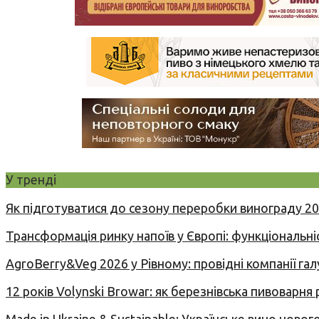
У тренді
Як підготуватися до сезону переробки винограду 2
Трансформація ринку напоїв у Європі: функціональні
AgroBerry&Veg 2026 у Рівному: провідні компанії гал
12 років Volynski Browar: як березнівська пивоварня