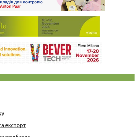
ку
та експорт