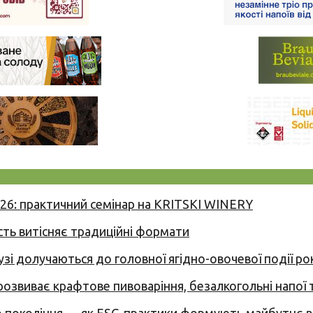
026: практичний семінар на KRITSKI WINERY
сть витісняє традиційні формати
узі долучаються до головної ягідно-овочевої події ро
 розвиває крафтове пивоваріння, безалкогольні напої 