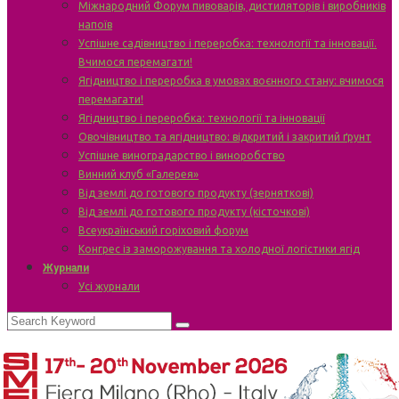
Міжнародний Форум пивоварів, дистиляторів і виробників
напоїв
Успішне садівництво і переробка: технології та інновації.
Вчимося перемагати!
Ягідництво і переробка в умовах воєнного стану: вчимося
перемагати!
Ягідництво і переробка: технології та інновації
Овочівництво та ягідництво: відкритий і закритий ґрунт
Успішне виноградарство і виноробство
Винний клуб «Галерея»
Від землі до готового продукту (зерняткові)
Від землі до готового продукту (кісточкові)
Всеукраїнський горіховий форум
Конгрес із заморожування та холодної логістики ягід
Журнали
Усі журнали