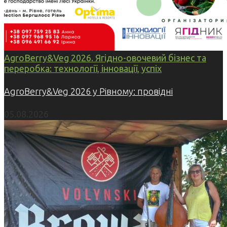
AgroBerry&Veg 2026. Ягідно-овочевий бізнес та
переробка: технології, інновації, успіх
AgroBerry&Veg 2026 у Рівному: провідні
05.08.2026