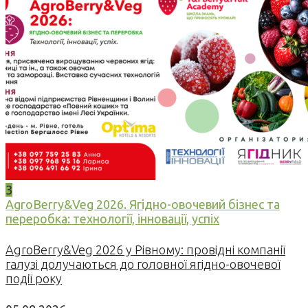
3
AgroBerry&Veg 2026. Ягідно-овочевий бізнес та
переробка: технології, інновації, успіх
AgroBerry&Veg 2026 у Рівному: провідні компанії
галузі долучаються до головної ягідно-овочевої
події року