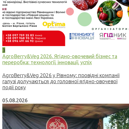
3
AgroBerry&Veg 2026. Ягідно-овочевий бізнес та
переробка: технології, інновації, успіх
AgroBerry&Veg 2026 у Рівному: провідні компанії
галузі долучаються до головної ягідно-овочевої
події року
05.08.2026