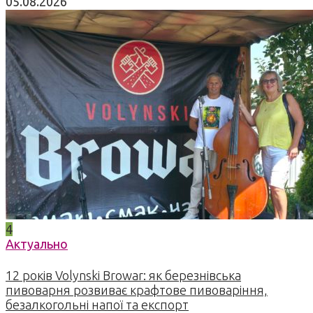
05.08.2026
4
Актуально
12 років Volynski Browar: як березнівська
пивоварня розвиває крафтове пивоваріння,
безалкогольні напої та експорт