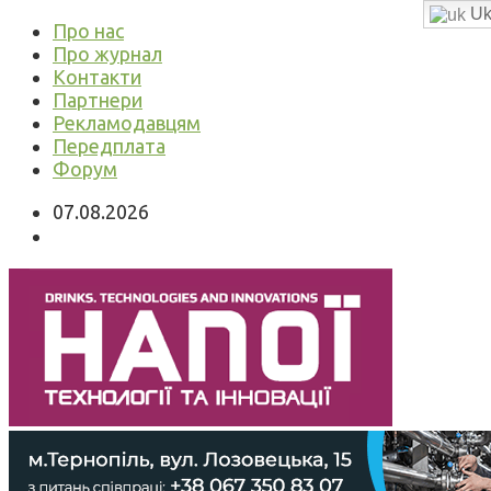
Uk
Про нас
Про журнал
Контакти
Партнери
Рекламодавцям
Передплата
Форум
07.08.2026