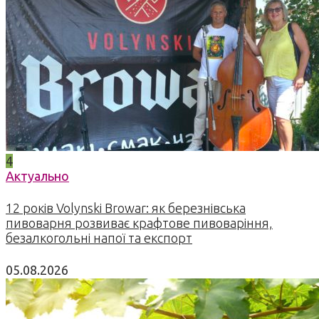
4
Актуально
12 років Volynski Browar: як березнівська
пивоварня розвиває крафтове пивоваріння,
безалкогольні напої та експорт
05.08.2026