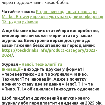
через подорожчання какао-бобів.
Читайте також:
Ягідне пиво від нової пивоварні
Markel Brewery презентують на ягідній конференції
12 грудня у Львові
А ще більше цікавих статей про виноробство,
пивоваріння ви можете прочитати у наших
журналах. Електронна версія доступна до
завантаження безкоштовно на період війни:
https://techdrinks.info/product-category/2023-
2024/
.
Журнал
«Напої. Технології та
Інновації»
виходить друком у форматі
«перевертайко» 2 в 1 з журналом «Пиво.
Технології та Інновації». Адже з початку
воєнного стану два видання «Напої. Т. І.» та
«Пиво. Т. І.» об’єдналися і виходять одночасно.
Щоб придбати друкований випуск нового
журналу або передплатити видання на 2025 рік,