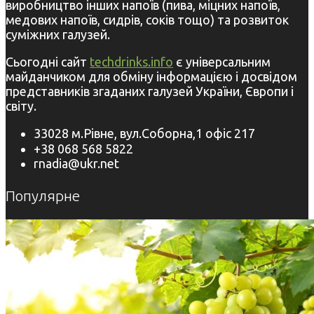
виробництво інших напоїв (пива, міцних напоїв,
медових напоїв, сидрів, соків тощо) та розвиток
суміжних галузей.
Сьогодні сайт
techdrinks.info
є універсальним
майданчиком для обміну інформацією і досвідом
представників згаданих галузей України, Європи і
світу.
33028 м.Рівне, вул.Соборна,1 офіс 217
+38 068 568 5822
rnadia@ukr.net
Популярне