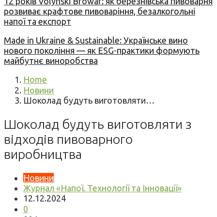
12 років Volynski Browar: як березнівська пивоварня
розвиває крафтове пивоваріння, безалкогольні
напої та експорт
Made in Ukraine & Sustainable: Українське вино
нового покоління — як ESG-практики формують
майбутнє виноробства
Home
Новини
Шоколад будуть виготовляти…
Шоколад будуть виготовляти з
відходів пивоварного
виробництва
Новини
Журнал «Напої. Технології та Інновації»
12.12.2024
0