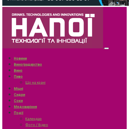
Новини
Виноградарство
Вино
Пиво
Що на крані
Міцні
Сидри
Соки
Медоваріння
Події
Календар
Фото / Відео