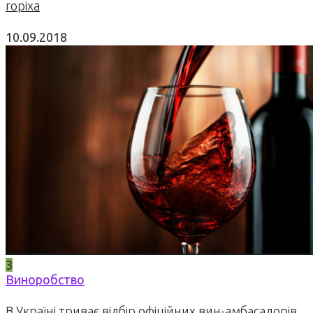
горіха
10.09.2018
3
Виноробство
В Україні триває відбір офіційних вин-амбасадорів