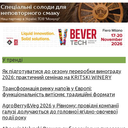
У тренді
Як підготуватися до сезону переробки винограду
2026: практичний семінар на KRITSKI WINERY
Трансформація ринку напоїв у Європі:
функціональність витісняє традиційні формати
AgroBerry&Veg 2026 у Рівному: провідні компанії
галузі долучаються до головної ягідно-овочевої
події року