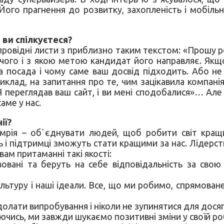
 Його прагнення до розвитку, захопленість і мобіль
 ви спілкуєтеся?
ровідні листи з приблизно таким текстом: «Прошу р
я чого і з якою метою кандидат його направляє. Як
на посада і чому саме ваш досвід підходить. Або 
риклад, на запитання про те, чим зацікавила компан
 переглядав ваш сайт, і ви мені сподобалися»… Але
аме у нас.
ії?
а мрія – об`єднувати людей, щоб робити світ кращ
і підтримці зможуть стати кращими за нас. Лідерст
вам притаманні такі якості:
вовані та беруть на себе відповідальність за сво
льтуру і наші ідеали. Все, що ми робимо, спрямоване
долати випробування і ніколи не зупинятися для дося
чись, ми завжди шукаємо позитивні зміни у своїй ро