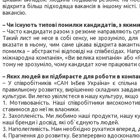
відкрита більш підходяща вакансія в іншому місті.
вакансію.
– Чи існують типові помилки кандидатів, з якими
– Часто кандидати разом з резюме направляють суп
Такий лист не несе в собі сенсу, не зрозуміло, дл
вказати в ньому, чим саме цікава відкрита вакант
помилка – абстрактні відповіді на співбесідах. Нап
міжнародна компанія», «Ви велика компанія» або «Я
тому не зрозуміло, чому кандидат хоче працювати с
– Яких людей ви підбираєте для роботи в компан
– У співробітників «САН ІнБев Україна» є спільн
правильному розвитку, вирішенню складних завдань 
культури. Ви легко увіллєтеся в нашу культуру, якщо 
1. Мотивованість. Наші співробітники високомоти
ставимося до неї як власники.
2. Захопленість. Ми любимо наші продукти, нашу ку
наші бренди і досвід, які об`єднують людей.
3. Наполегливість. Нам необхідно рухатися вперед, 
4. Прагнення до розвитку. Безперервно вдосконалюю