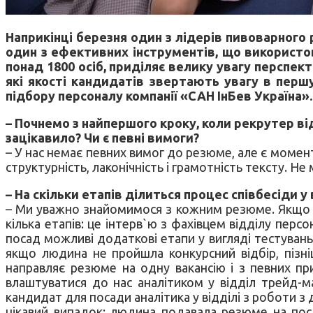
Наприкінці березня один з лідерів пивоварного 
один з ефективних інструментів, що використо
понад 1800 осіб, приділяє велику увагу перспек
які якості кандидатів звертають увагу в першу
підбору персоналу компанії «САН ІнБев Україна».
– Почнемо з найпершого кроку, коли рекрутер ві
зацікавило? Чи є певні вимоги?
– У нас немає певних вимог до резюме, але є момент
структурність, лаконічність і грамотність тексту. 
– На скільки етапів ділиться процес співбесіди у 
– Ми уважно знайомимося з кожним резюме. Якщо д
кілька етапів: це інтерв`ю з фахівцем відділу персо
посад можливі додаткові етапи у вигляді тестувань
якщо людина не пройшла конкурсний відбір, пізн
направляє резюме на одну вакансію і з певних при
влаштуватися до нас аналітиком у відділ трейд-м
кандидат для посади аналітика у відділі з роботи з 
цікавий випадок: людина подавала резюме на поса