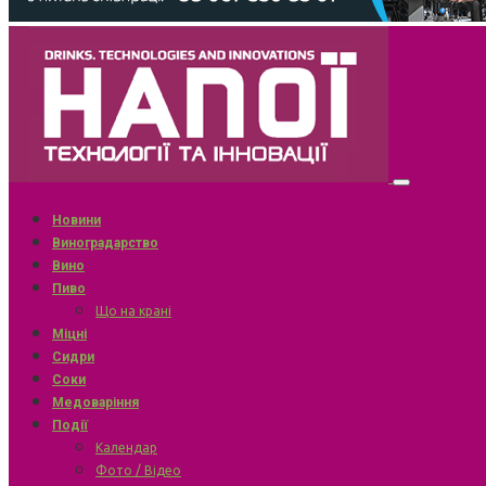
Новини
Виноградарство
Вино
Пиво
Що на крані
Міцні
Сидри
Соки
Медоваріння
Події
Календар
Фото / Відео