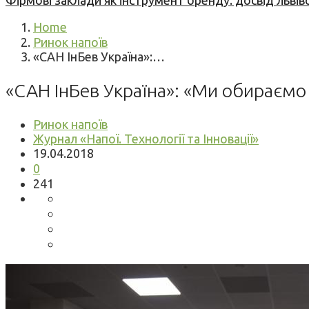
Фірмові заклади як інструмент бренду: досвід львів
Home
Ринок напоїв
«САН ІнБев Україна»:…
«САН ІнБев Україна»: «Ми обираємо 
Ринок напоїв
Журнал «Напої. Технології та Інновації»
19.04.2018
0
241