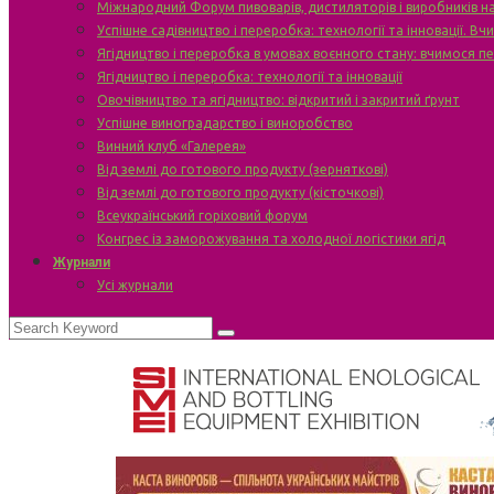
Міжнародний Форум пивоварів, дистиляторів і виробників н
Успішне садівництво і переробка: технології та інновації. В
Ягідництво і переробка в умовах воєнного стану: вчимося п
Ягідництво і переробка: технології та інновації
Овочівництво та ягідництво: відкритий і закритий ґрунт
Успішне виноградарство і виноробство
Винний клуб «Галерея»
Від землі до готового продукту (зерняткові)
Від землі до готового продукту (кісточкові)
Всеукраїнський горіховий форум
Конгрес із заморожування та холодної логістики ягід
Журнали
Усі журнали