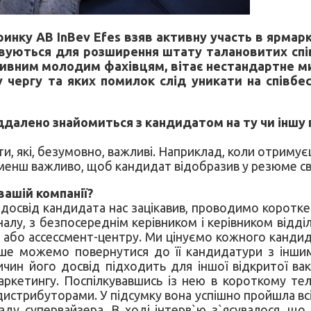
ринку AB InBev Efes взяв активну участь в ярмар
вуються для розширення штату талановитих співр
тивним молодим фахівцям, вітає нестандартне мис
 чергу та яких помилок слід уникати на співбе
ддалено знайомиться з кандидатом на ту чи іншу
и, які, безумовно, важливі. Наприклад, коли отримує
Не менш важливо, щоб кандидат відобразив у резюме с
вашій компанії?
освід кандидата нас зацікавив, проводимо коротке
налу, з безпосереднім керівником і керівником відді
 або ассессмент-центру. Ми цінуємо кожного кандида
іше можемо повернутися до її кандидатури з інши
чин його досвід підходить для іншої відкритої вак
аркетингу. Поспілкувавшись із нею в короткому те
дистрибуторами. У підсумку вона успішно пройшла всі
ду супервайзера. В ході інтерв`ю з`ясувалося, що 