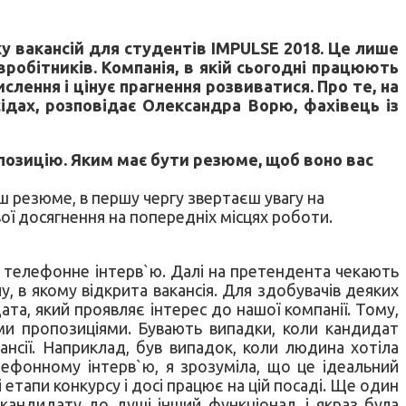
ку вакансій для студентів IMPULSE 2018. Це лише
обітників. Компанія, в якій сьогодні працюють
лення і цінує прагнення розвиватися. Про те, на
сідах, розповідає Олександра Ворю, фахівець із
 позицію. Яким має бути резюме, щоб воно вас
ш резюме, в першу чергу звертаєш увагу на
вої досягнення на попередніх місцях роботи.
 телефонне інтерв`ю. Далі на претендента чекають
лу, в якому відкрита вакансія. Для здобувачів деяких
та, який проявляє інтерес до нашої компанії. Тому,
ми пропозиціями. Бувають випадки, коли кандидат
ансії. Наприклад, був випадок, коли людина хотіла
лефонному інтерв`ю, я зрозуміла, що це ідеальний
 етапи конкурсу і досі працює на цій посаді. Ще один
кандидату до душі інший функціонал, і якраз була