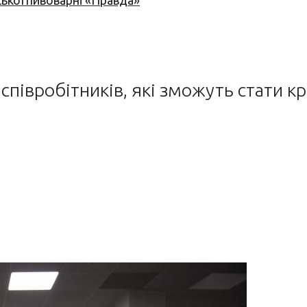
ської пивоварні «Правда»
співробітників, які зможуть стати к