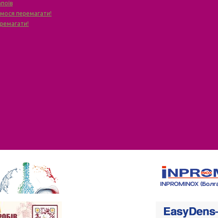
апоїв
чимося перемагати!
еремагати!