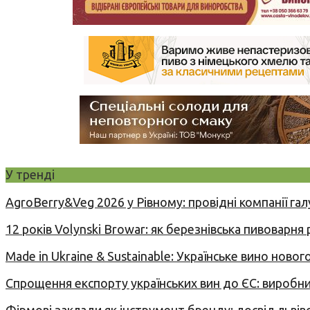
У тренді
AgroBerry&Veg 2026 у Рівному: провідні компанії гал
12 років Volynski Browar: як березнівська пивоварня
Made in Ukraine & Sustainable: Українське вино но
Спрощення експорту українських вин до ЄС: вироб