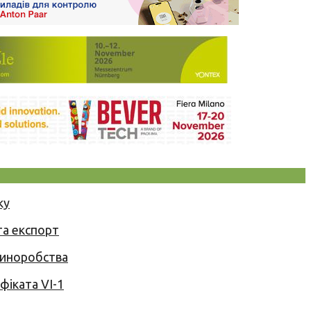
ку
та експорт
 виноробства
іката VI-1