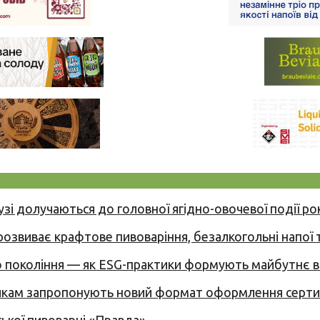
узі долучаються до головної ягідно-овочевої події ро
 розвиває крафтове пивоваріння, безалкогольні напої 
вого покоління — як ESG-практики формують майбутнє
никам запропонують новий формат оформлення сертиф