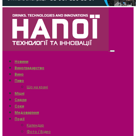
Новини
Виноградарство
Вино
Пиво
Що на крані
Міцні
Сидри
Соки
Медоваріння
Події
Календар
Фото / Відео