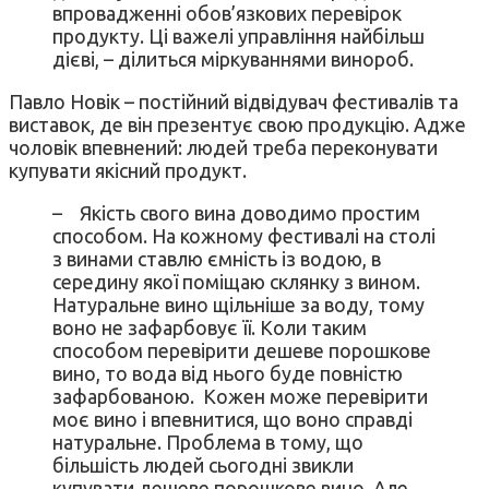
впровадженні обов’язкових перевірок
продукту. Ці важелі управління найбільш
дієві, – ділиться міркуваннями винороб.
Павло Новік – постійний відвідувач фестивалів та
виставок, де він презентує свою продукцію. Адже
чоловік впевнений: людей треба переконувати
купувати якісний продукт.
– Якість свого вина доводимо простим
способом. На кожному фестивалі на столі
з винами ставлю ємність із водою, в
середину якої поміщаю склянку з вином.
Натуральне вино щільніше за воду, тому
воно не зафарбовує її. Коли таким
способом перевірити дешеве порошкове
вино, то вода від нього буде повністю
зафарбованою. Кожен може перевірити
моє вино і впевнитися, що воно справді
натуральне. Проблема в тому, що
більшість людей сьогодні звикли
купувати дешеве порошкове вино. Але