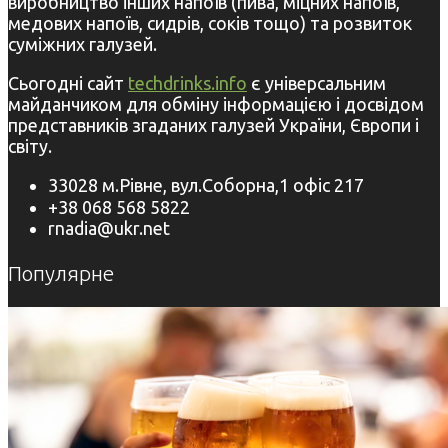
виробництво інших напоїв (пива, міцних напоїв,
медових напоїв, сидрів, соків тощо) та розвиток
суміжних галузей.
Сьогодні сайт
techdrinks.info
є універсальним
майданчиком для обміну інформацією і досвідом
представників згаданих галузей України, Європи і
світу.
33028 м.Рівне, вул.Соборна,1 офіс 217
+38 068 568 5822
rnadia@ukr.net
Популярне