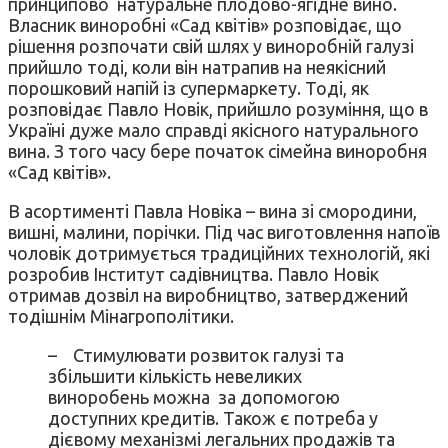
принципово натуральне плодово-ягідне вино.
Власник виноробні «Сад квітів» розповідає, що
рішення розпочати свій шлях у виноробній галузі
прийшло тоді, коли він натрапив на неякісний
порошковий напій із супермаркету. Тоді, як
розповідає Павло Новік, прийшло розуміння, що в
Україні дуже мало справді якісного натурального
вина. З того часу бере початок сімейна виноробня
«Сад квітів».
В асортименті Павла Новіка – вина зі смородини,
вишні, малини, порічки. Під час виготовлення напоїв
чоловік дотримується традиційних технологій, які
розробив Інститут садівництва. Павло Новік
отримав дозвіл на виробництво, затверджений
тодішнім Мінагрополітики.
– Стимулювати розвиток галузі та
збільшити кількість невеликих
виноробень можна за допомогою
доступних кредитів. Також є потреба у
дієвому механізмі легальних продажів та