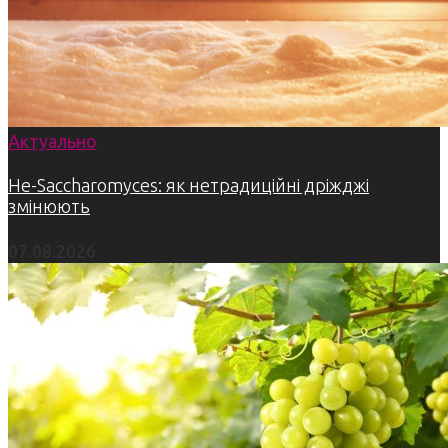
Актуально
Не-Saccharomyces: як нетрадиційні дріжджі
змінюють
07.08.2026