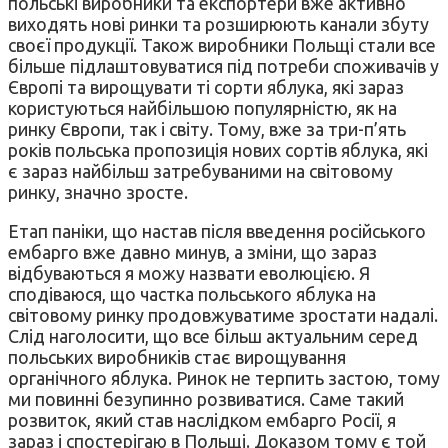
польські виробники та експортери вже активно
виходять нові ринки та розширюють канали збуту
своєї продукції. Також виробники Польщі стали все
більше підлаштовуватися під потреби споживачів у
Європі та вирощувати ті сорти яблука, які зараз
користуються найбільшою популярністю, як на
ринку Європи, так і світу. Тому, вже за три-п’ять
років польська пропозиція нових сортів яблука, які
є зараз найбільш затребуваними на світовому
ринку, значно зросте.
Етап паніки, що настав після введення російського
ембарго вже давно минув, а зміни, що зараз
відбуваються я можу назвати еволюцією. Я
сподіваюся, що частка польського яблука на
світовому ринку продовжуватиме зростати надалі.
Слід наголосити, що все більш актуальним серед
польських виробників стає вирощування
органічного яблука. Ринок не терпить застою, тому
ми повинні безупинно розвиватися. Саме такий
розвиток, який став наслідком ембарго Росії, я
зараз і спостерігаю в Польщі. Доказом тому є той