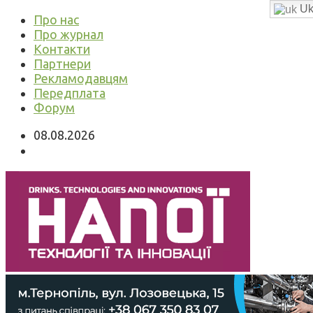
Uk
Про нас
Про журнал
Контакти
Партнери
Рекламодавцям
Передплата
Форум
08.08.2026