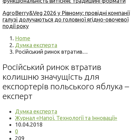
функціональність витісняє традиційні формати
AgroBerry&Veg 2026 у Рівному: провідні компанії
галузі долучаються до головної ягідно-овочевої
події року
Home
Думка експерта
Російський ринок втратив…
Російський ринок втратив
колишню значущість для
експортерів польського яблука –
експерт
Думка експерта
Журнал «Напої. Технології та Інновації»
10.04.2018
0
209