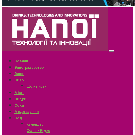
Новини
Виноградарство
Вино
Пиво
Що на крані
Міцні
Сидри
Соки
Медоваріння
Події
Календар
Фото / Відео