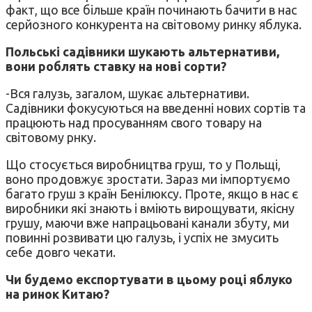
факт, що все більше країн починають бачити в нас
серйозного конкурента на світовому ринку яблука.
Польські садівники шукають альтернативи,
вони роблять ставку на нові сорти?
-Вся галузь, загалом, шукає альтернативи.
Садівники фокусуються на введенні нових сортів та
працюють над просуванням свого товару на
світовому рнку.
Що стосується виробництва груш, то у Польщі,
воно продовжує зростати. Зараз ми імпортуємо
багато груш з країн Бенілюксу. Проте, якщо в нас є
виробники які знають і вміють вирощувати, якісну
грушу, маючи вже напрацьовані канали збуту, ми
повинні розвивати цю галузь, і успіх не змусить
себе довго чекати.
Чи будемо експортувати в цьому році яблуко
на ринок Китаю?