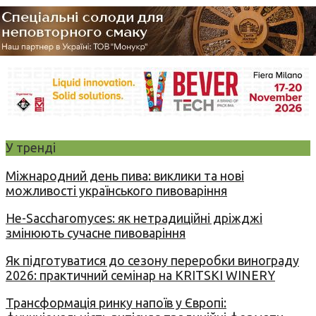
У тренді
Міжнародний день пива: виклики та нові
можливості українського пивоваріння
Не-Saccharomyces: як нетрадиційні дріжджі
змінюють сучасне пивоваріння
Як підготуватися до сезону переробки винограду
2026: практичний семінар на KRITSKI WINERY
Трансформація ринку напоїв у Європі: