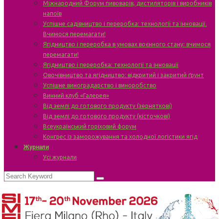
Міжнародний Форум пивоварів, дистиляторів і виробників
напоїв
Успішне садівництво і переробка: технології та інновації.
Вчимося перемагати!
Ягідництво і переробка в умовах воєнного стану: вчимося
перемагати!
Ягідництво і переробка: технології та інновації
Овочівництво та ягідництво: відкритий і закритий ґрунт
Успішне виноградарство і виноробство
Винний клуб «Галерея»
Від землі до готового продукту (зерняткові)
Від землі до готового продукту (кісточкові)
Всеукраїнський горіховий форум
Конгрес із заморожування та холодної логістики ягід
Журнали
Усі журнали