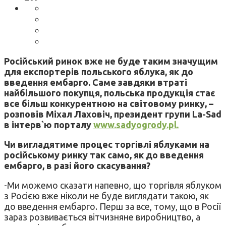
Російський ринок вже не буде таким значущим
для експортерів польського яблука, як до
введення ембарго. Саме завдяки втраті
найбільшого покупця, польська продукція стає
все більш конкурентною на світовому ринку, –
розповів Міхал Лаховіч, президент групи La-Sad
в інтерв`ю порталу
www.sadyogrody.pl.
Чи вигладятиме процес торгівлі яблуками на
російському ринку так само, як до введення
ембарго, в разі його скасування?
-Ми можемо сказати напевно, що торгівля яблуком
з Росією вже ніколи не буде виглядати такою, як
до введення ембарго. Перш за все, тому, що в Росії
зараз розвивається вітчизняне виробництво, а