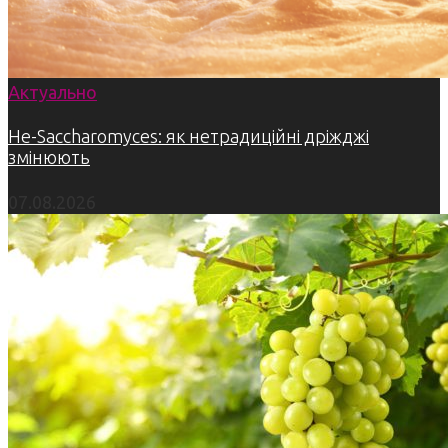
Актуально
Не-Saccharomyces: як нетрадиційні дріжджі
змінюють
07.08.2026