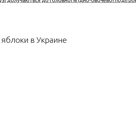
узі долучаються до головної ягідно-овочевої події ро
 яблоки в Украине