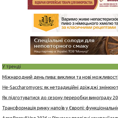
У тренді
Міжнародний день пива: виклики та нові можливості
Не-Saccharomyces: як нетрадиційні дріжджі змінюют
Як підготуватися до сезону переробки винограду 2
Трансформація ринку напоїв у Європі: функціональні