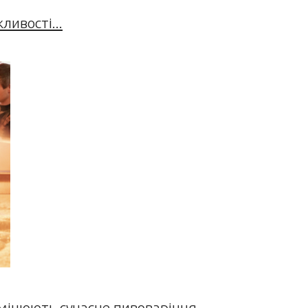
ивості...
змінюють сучасне пивоваріння