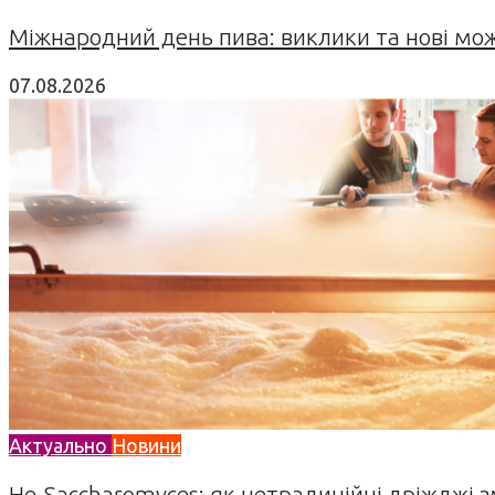
Міжнародний день пива: виклики та нові можл
07.08.2026
Актуально
Новини
Не-Saccharomyces: як нетрадиційні дріжджі 