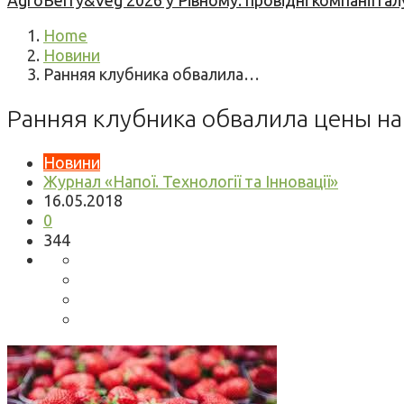
AgroBerry&Veg 2026 у Рівному: провідні компанії гал
Home
Новини
Ранняя клубника обвалила…
Ранняя клубника обвалила цены на
Новини
Журнал «Напої. Технології та Інновації»
16.05.2018
0
344