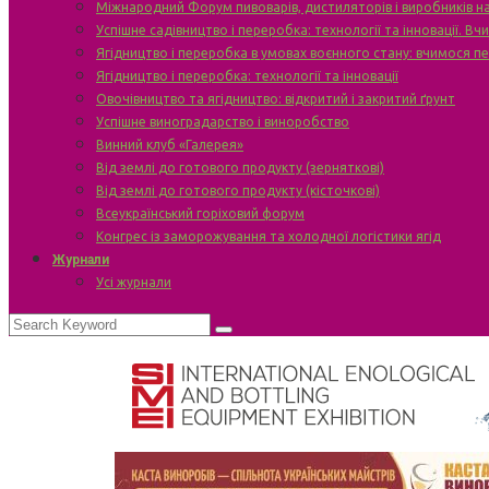
Міжнародний Форум пивоварів, дистиляторів і виробників н
Успішне садівництво і переробка: технології та інновації. В
Ягідництво і переробка в умовах воєнного стану: вчимося п
Ягідництво і переробка: технології та інновації
Овочівництво та ягідництво: відкритий і закритий ґрунт
Успішне виноградарство і виноробство
Винний клуб «Галерея»
Від землі до готового продукту (зерняткові)
Від землі до готового продукту (кісточкові)
Всеукраїнський горіховий форум
Конгрес із заморожування та холодної логістики ягід
Журнали
Усі журнали