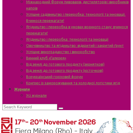
Міжнародний Форум пивоварів, дистиляторів і виробників
напоїв
Успішне садівництво і переробка: технології та інновації.
Вчимося перемагати!
Ягідництво і переробка в умовах воєнного стану: вчимося
перемагати!
Ягідництво і переробка: технології та інновації
Овочівництво та ягідництво: відкритий і закритий ґрунт
Успішне виноградарство і виноробство
Винний клуб «Галерея»
Від землі до готового продукту (зерняткові)
Від землі до готового продукту (кісточкові)
Всеукраїнський горіховий форум
Конгрес із заморожування та холодної логістики ягід
Журнали
Усі журнали