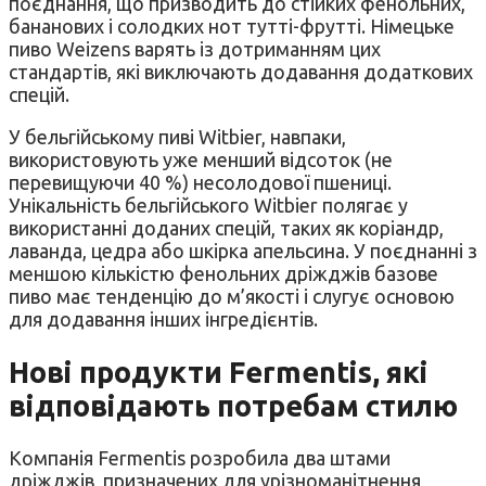
поєднання, що призводить до стійких фенольних,
бананових і солодких нот тутті-фрутті. Німецьке
пиво Weizens варять із дотриманням цих
стандартів, які виключають додавання додаткових
спецій.
У бельгійському пиві Witbier, навпаки,
використовують уже менший відсоток (не
перевищуючи 40 %) несолодової пшениці.
Унікальність бельгійського Witbier полягає у
використанні доданих спецій, таких як коріандр,
лаванда, цедра або шкірка апельсина. У поєднанні з
меншою кількістю фенольних дріжджів базове
пиво має тенденцію до м’якості і слугує основою
для додавання інших інгредієнтів.
Нові продукти Fermentis, які
відповідають потребам стилю
Компанія Fermentis розробила два штами
дріжджів, призначених для урізноманітнення