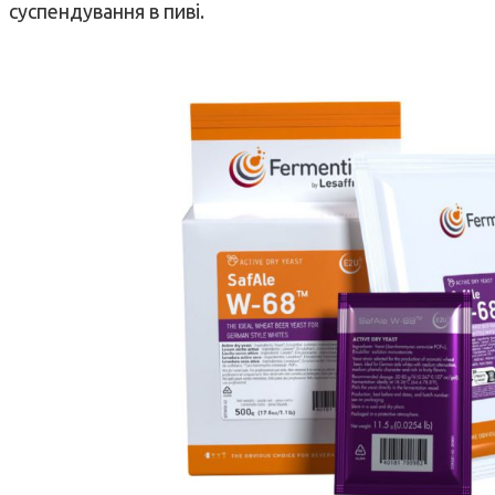
суспендування в пиві.