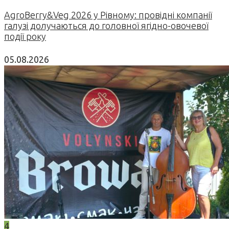
AgroBerry&Veg 2026 у Рівному: провідні компанії
галузі долучаються до головної ягідно-овочевої
події року
05.08.2026
4