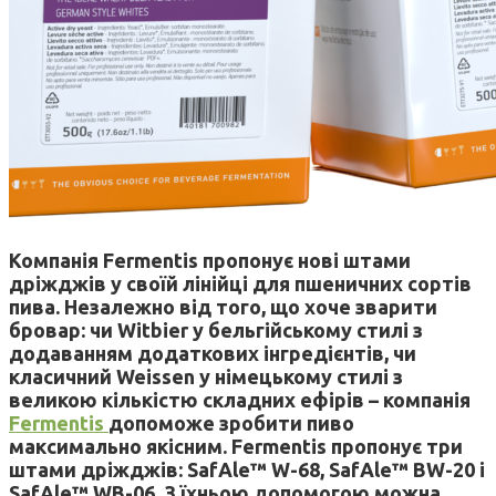
Компанія Fermentis пропонує нові штами
дріжджів у своїй лінійці для пшеничних сортів
пива. Незалежно від того, що хоче зварити
бровар: чи Witbier у бельгійському стилі з
додаванням додаткових інгредієнтів, чи
класичний Weissen у німецькому стилі з
великою кількістю складних ефірів – компанія
Fermentis
допоможе зробити пиво
максимально якісним. Fermentis пропонує три
штами дріжджів: SafAle™ W-68, SafAle™ BW-20 і
SafAle™ WB-06. З їхньою допомогою можна