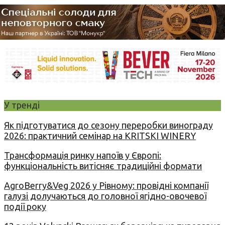
У тренді
Як підготуватися до сезону переробки винограду
2026: практичний семінар на KRITSKI WINERY
Трансформація ринку напоїв у Європі:
функціональність витісняє традиційні формати
AgroBerry&Veg 2026 у Рівному: провідні компанії
галузі долучаються до головної ягідно-овочевої
події року