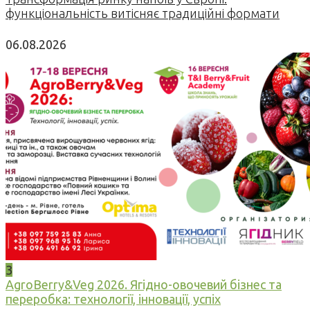
функціональність витісняє традиційні формати
06.08.2026
3
AgroBerry&Veg 2026. Ягідно-овочевий бізнес та
переробка: технології, інновації, успіх