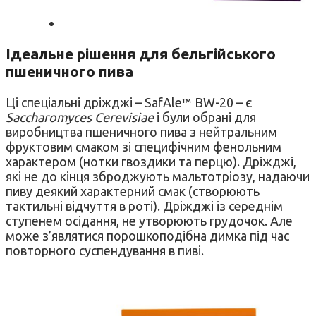
Ідеальне рішення для бельгійського
пшеничного пива
Ці спеціальні дріжджі – SafAle™ BW-20 – є
Saccharomyces Cerevisiae
і були обрані для
виробництва пшеничного пива з нейтральним
фруктовим смаком зі специфічним фенольним
характером (нотки гвоздики та перцю). Дріжджі,
які не до кінця зброджують мальтотріозу, надаючи
пиву деякий характерний смак (створюють
тактильні відчуття в роті). Дріжджі із середнім
ступенем осідання, не утворюють грудочок. Але
може з’являтися порошкоподібна димка під час
повторного суспендування в пиві.