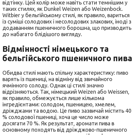
відтінку. Цей колір може навіть стати темнішим у
таких стилях, як Dunkel Weizen або Weizenbock.
Witbier у бельгійському стилі, як правило, вариться
із суміші солодових і несолодових злакових, іноді з
додаванням пшеничного борошна, що призводить
до набагато блідішого вигляду.
Відмінності німецького та
бельгійського пшеничного пива
Обидва стилі мають спільну характеристику: пиво
варять із пшениці, на відміну від звичайного
ячмінного солоду. Однак ці стилі значно
відрізняються. Так, німецький Weizen або Weissen,
як правило, обмежується лише кількома
інгредієнтами: солодом, пшеницею, хмелем,
дріжджами та водою. Це пиво зазвичай містить 40
% солодової пшениці, хоча це число може
досягати 70 %. Як результат, аромати пива в
основному походять від дріжджово-пшеничного