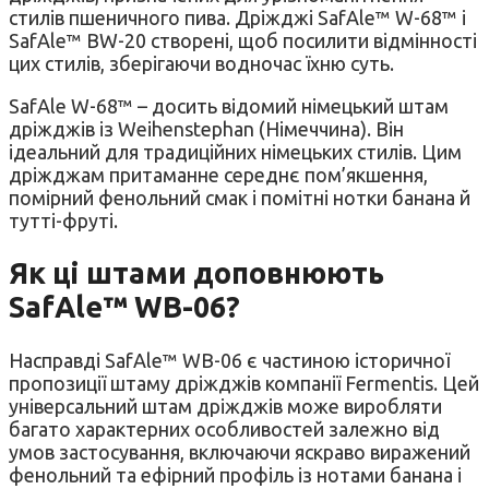
стилів пшеничного пива. Дріжджі SafAle™ W-68™ і
SafAle™ BW-20 створені, щоб посилити відмінності
цих стилів, зберігаючи водночас їхню суть.
SafAle W-68™ – досить відомий німецький штам
дріжджів із Weihenstephan (Німеччина). Він
ідеальний для традиційних німецьких стилів. Цим
дріжджам притаманне середнє пом’якшення,
помірний фенольний смак і помітні нотки банана й
тутті-фруті.
Як ці штами доповнюють
SafAle™ WB-06?
Насправді SafAle™ WB-06 є частиною історичної
пропозиції штаму дріжджів компанії Fermentis. Цей
універсальний штам дріжджів може виробляти
багато характерних особливостей залежно від
умов застосування, включаючи яскраво виражений
фенольний та ефірний профіль із нотами банана і