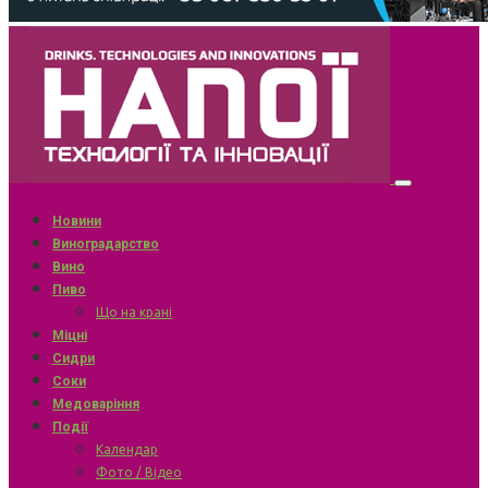
Новини
Виноградарство
Вино
Пиво
Що на крані
Міцні
Сидри
Соки
Медоваріння
Події
Календар
Фото / Відео