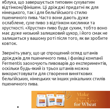
яблука, що завершується типовим сухуватим
відтінком/фінішем. Ці дріжджі придатні як для
німецького, так і для бельгійського стилю
пшеничного пива. Часто вони дають дуже
ослаблене, сухе пиво з відтінком кислинки та
хрусткості. «Хрустке» пиво буде сухим, тобто воно
має дуже низький залишковий цукор, і його смак не
залишиться у вашому роті після того, як ви зробите
ковток.
Зверніть увагу, що це спрощений огляд штамів
дріжджів для пшеничного пива, і фахівці компанії
Fermentis заохочують пивоварів до експериментів,
оскільки будь-який із трьох штамів можна
використовувати для створення виняткових
бельгійських, німецьких чи інших унікальних стилів
пшеничного пива.