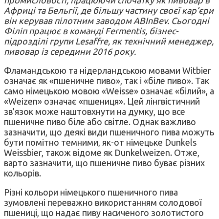
промисловості, працюючи спочатку як пивовар в
Африці та Бельгії, де більшу частину своєї кар’єри
він керував пілотним заводом ABInBev. Сьогодні
Філіп працює в команді Fermentis, бізнес-
підрозділі групи Lesaffre, як технічний менеджер,
пивовар із середини 2016 року.
Фламандською та нідерландською мовами Witbier
означає як «пшеничне пиво», так і «біле пиво». Так
само німецькою мовою «Weisse» означає «білий», а
«Weizen» означає «пшениця». Цей лінгвістичний
зв’язок може наштовхнути на думку, що все
пшеничне пиво біле або світле. Однак важливо
зазначити, що деякі види пшеничного пива можуть
бути помітно темними, як-от німецьке Dunkels
Weissbier, також відоме як Dunkelweizen. Отже,
варто зазначити, що пшеничне пиво буває різних
кольорів.
Різні кольори німецького пшеничного пива
зумовлені переважно використанням солодової
пшениці, що надає пиву насиченого золотистого