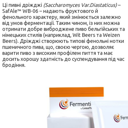
Ці пивні дріжджі
(Saccharomyces Var.Diastaticus)
–
SafAle™ WB-06 – надають фруктового й
фенольного характеру, який змінюється залежно
від умов ферментації. Таким чином, із них можна
отримати добре виброджене пиво бельгійських та
німецьких стилів (наприклад, Wit Beers та Weizen
Beers). Дріжджі створюють типові фенольні нотки
пшеничного пива, що, своєю чергою, дозволяє
варити пиво з високим профілем пиття та має
досить хорошу здатність до суспендування під час
бродіння.