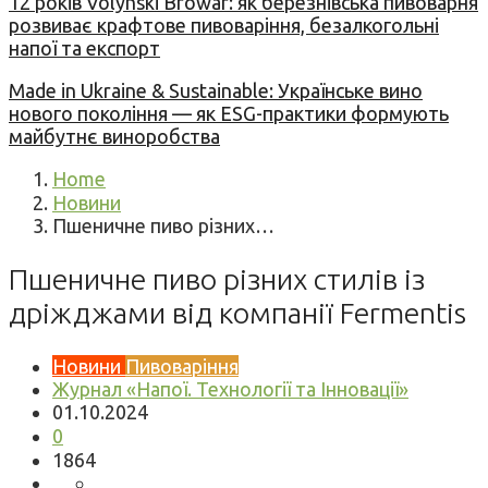
12 років Volynski Browar: як березнівська пивоварня
розвиває крафтове пивоваріння, безалкогольні
напої та експорт
Made in Ukraine & Sustainable: Українське вино
нового покоління — як ESG-практики формують
майбутнє виноробства
Home
Новини
Пшеничне пиво різних…
Пшеничне пиво різних стилів із
дріжджами від компанії Fermentis
Новини
Пивоваріння
Журнал «Напої. Технології та Інновації»
01.10.2024
0
1864