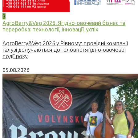
3
AgroBerry&Veg 2026. Ягідно-овочевий бізнес та
переробка: технології, інновації, успіх
AgroBerry&Veg 2026 у Рівному: провідні компанії
галузі долучаються до головної ягідно-овочевої
події року
05.08.2026