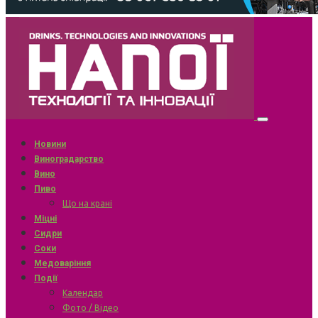
Новини
Виноградарство
Вино
Пиво
Що на крані
Міцні
Сидри
Соки
Медоваріння
Події
Календар
Фото / Відео