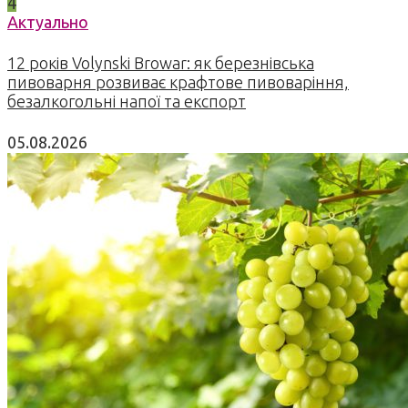
4
Актуально
12 років Volynski Browar: як березнівська
пивоварня розвиває крафтове пивоваріння,
безалкогольні напої та експорт
05.08.2026