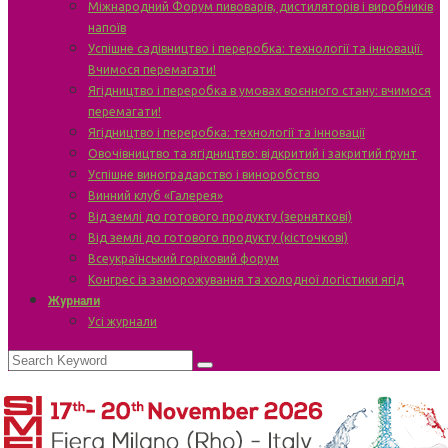
Міжнародний Форум пивоварів, дистиляторів і виробників
напоїв
Успішне садівництво і переробка: технології та інновації.
Вчимося перемагати!
Ягідництво і переробка в умовах воєнного стану: вчимося
перемагати!
Ягідництво і переробка: технології та інновації
Овочівництво та ягідництво: відкритий і закритий ґрунт
Успішне виноградарство і виноробство
Винний клуб «Галерея»
Від землі до готового продукту (зерняткові)
Від землі до готового продукту (кісточкові)
Всеукраїнський горіховий форум
Конгрес із заморожування та холодної логістики ягід
Журнали
Усі журнали