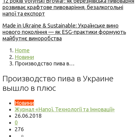
12 років Volynski Browar: як березнівська пивоварня
розвиває крафтове пивоваріння, безалкогольні
напої та експорт
Made in Ukraine & Sustainable: Українське вино
нового покоління — як ESG-практики формують
майбутнє виноробства
Home
Новини
Производство пива в…
Производство пива в Украине
вышло в плюс
Новини
Журнал «Напої. Технології та Інновації»
26.06.2018
0
276