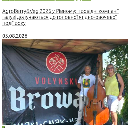
AgroBerry&Veg 2026 у Рівному: провідні компанії
галузі долучаються до головної ягідно-овочевої
події року
05.08.2026