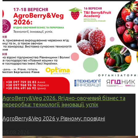
AgroBerry&Veg 2026. Ягідно-овочевий бізнес та
переробка: технології, інновації, успіх
AgroBerry&Veg 2026 у Рівному: провідні
05.08.2026