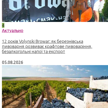
4
Актуально
12 років Volynski Browar: як березнівська
пивоварня розвиває крафтове пивоваріння,
безалкогольні напої та експорт
05.08.2026