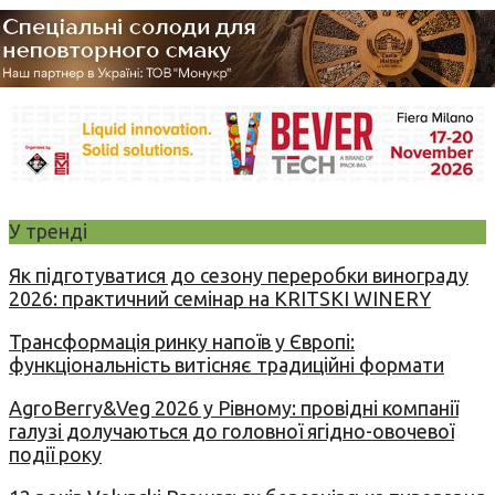
У тренді
Як підготуватися до сезону переробки винограду
2026: практичний семінар на KRITSKI WINERY
Трансформація ринку напоїв у Європі:
функціональність витісняє традиційні формати
AgroBerry&Veg 2026 у Рівному: провідні компанії
галузі долучаються до головної ягідно-овочевої
події року