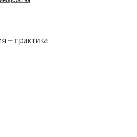
 виноробства
 – практика