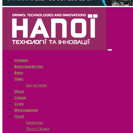
Новини
Виноградарство
Вино
Пиво
Що на крані
Міцні
Сидри
Соки
Медоваріння
Події
Календар
Фото / Відео