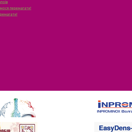
апоїв
чимося перемагати!
еремагати!