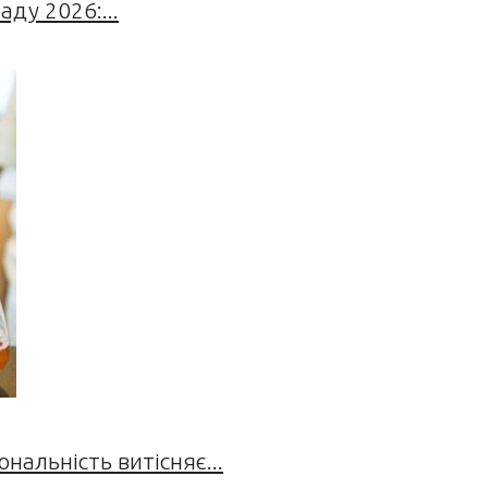
ду 2026:...
нальність витісняє...