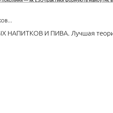
вого покоління — як ESG-практики формують майбутнє
КОВ…
АПИТКОВ И ПИВА. Лучшая теория