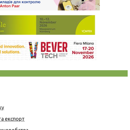
ку
та експорт