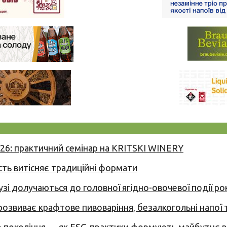
026: практичний семінар на KRITSKI WINERY
сть витісняє традиційні формати
узі долучаються до головної ягідно-овочевої події ро
 розвиває крафтове пивоваріння, безалкогольні напої 