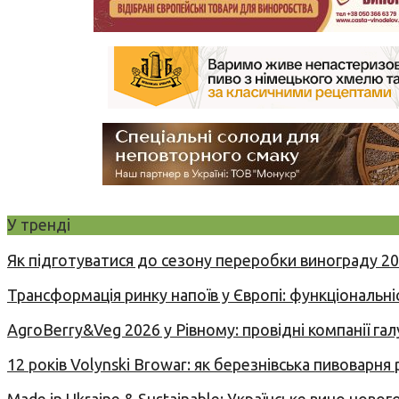
У тренді
Як підготуватися до сезону переробки винограду 2
Трансформація ринку напоїв у Європі: функціональні
AgroBerry&Veg 2026 у Рівному: провідні компанії гал
12 років Volynski Browar: як березнівська пивоварня