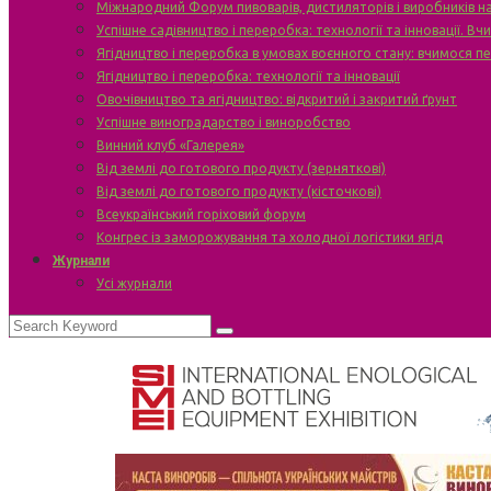
Міжнародний Форум пивоварів, дистиляторів і виробників н
Успішне садівництво і переробка: технології та інновації. В
Ягідництво і переробка в умовах воєнного стану: вчимося п
Ягідництво і переробка: технології та інновації
Овочівництво та ягідництво: відкритий і закритий ґрунт
Успішне виноградарство і виноробство
Винний клуб «Галерея»
Від землі до готового продукту (зерняткові)
Від землі до готового продукту (кісточкові)
Всеукраїнський горіховий форум
Конгрес із заморожування та холодної логістики ягід
Журнали
Усі журнали