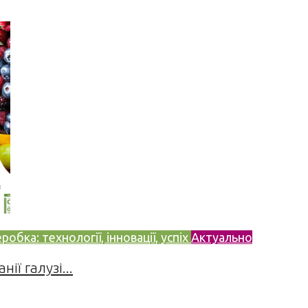
бка: технології, інновації, успіх
Актуально
ії галузі...