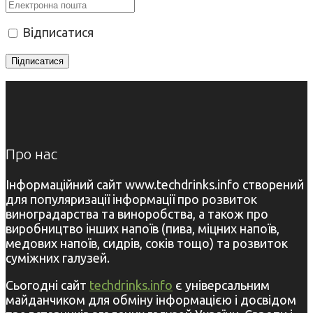
Відписатися
Про нас
Інформаційний сайт www.techdrinks.info створений
для популяризації інформації про розвиток
виноградарства та виноробства, а також про
виробництво інших напоїв (пива, міцних напоїв,
медових напоїв, сидрів, соків тощо) та розвиток
суміжних галузей.
Сьогодні сайт
techdrinks.info
є універсальним
майданчиком для обміну інформацією і досвідом