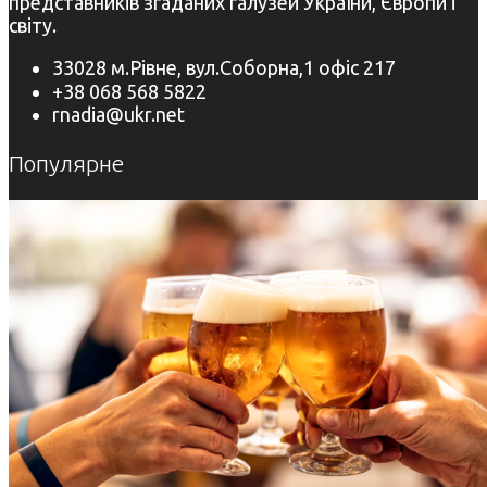
представників згаданих галузей України, Європи і
світу.
33028 м.Рівне, вул.Соборна,1 офіс 217
+38 068 568 5822
rnadia@ukr.net
Популярне