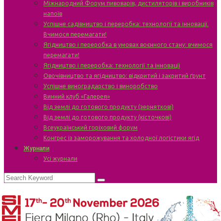
Міжнародний Форум пивоварів, дистиляторів і виробників
напоїв
Успішне садівництво і переробка: технології та інновації.
Вчимося перемагати!
Ягідництво і переробка в умовах воєнного стану: вчимося
перемагати!
Ягідництво і переробка: технології та інновації
Овочівництво та ягідництво: відкритий і закритий ґрунт
Успішне виноградарство і виноробство
Винний клуб «Галерея»
Від землі до готового продукту (зерняткові)
Від землі до готового продукту (кісточкові)
Всеукраїнський горіховий форум
Конгрес із заморожування та холодної логістики ягід
Журнали
Усі журнали