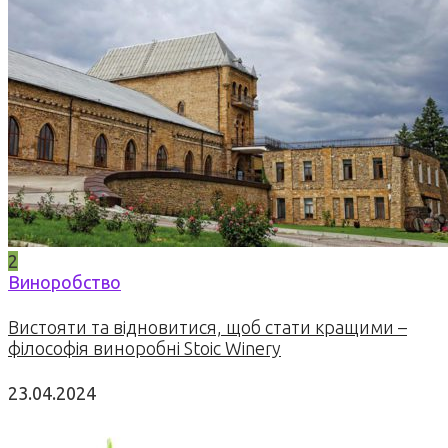
2
Виноробство
Вистояти та відновитися, щоб стати кращими –
філософія виноробні Stoic Winery
23.04.2024