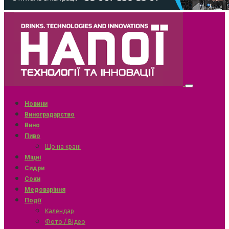
Новини
Виноградарство
Вино
Пиво
Що на крані
Міцні
Сидри
Соки
Медоваріння
Події
Календар
Фото / Відео