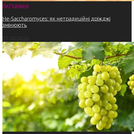
Актуально
Не-Saccharomyces: як нетрадиційні дріжджі
змінюють
07.08.2026