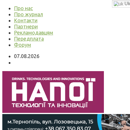
Uk
Про нас
Про журнал
Контакти
Партнери
Рекламодавцям
Передплата
Форум
07.08.2026