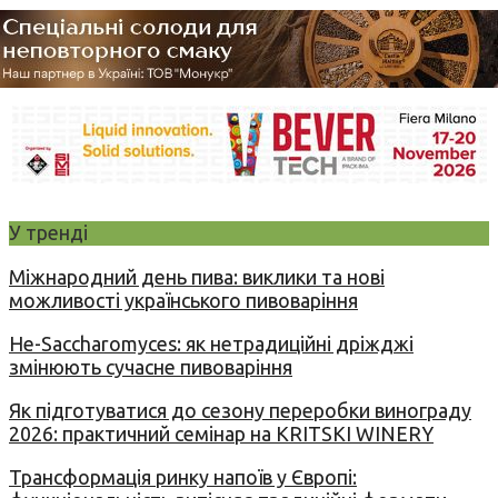
У тренді
Міжнародний день пива: виклики та нові
можливості українського пивоваріння
Не-Saccharomyces: як нетрадиційні дріжджі
змінюють сучасне пивоваріння
Як підготуватися до сезону переробки винограду
2026: практичний семінар на KRITSKI WINERY
Трансформація ринку напоїв у Європі: