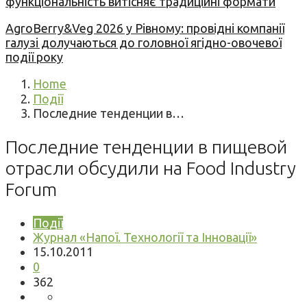
функціональність витісняє традиційні формати
AgroBerry&Veg 2026 у Рівному: провідні компанії
галузі долучаються до головної ягідно-овочевої
події року
Home
Події
Последние тенденции в…
Последние тенденции в пищевой
отрасли обсудили на Food Industry
Forum
Події
Журнал «Напої. Технології та Інновації»
15.10.2011
0
362