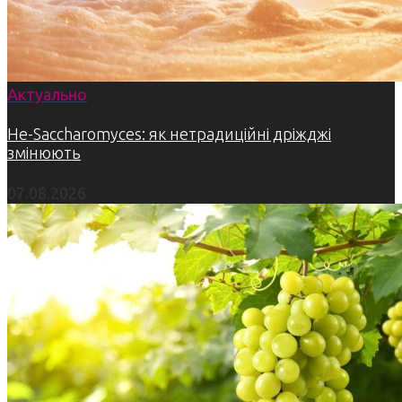
Актуально
Не-Saccharomyces: як нетрадиційні дріжджі
змінюють
07.08.2026