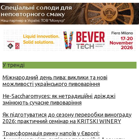
У тренді
Міжнародний день пива: виклики та нові
можливості українського пивоваріння
Не-Saccharomyces: як нетрадиційні дріжджі
змінюють сучасне пивоваріння
Як підготуватися до сезону переробки винограду
2026: практичний семінар на KRITSKI WINERY
Трансформація ринку напоїв у Європі: