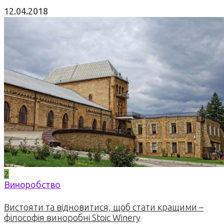
12.04.2018
2
Виноробство
Вистояти та відновитися, щоб стати кращими –
філософія виноробні Stoic Winery