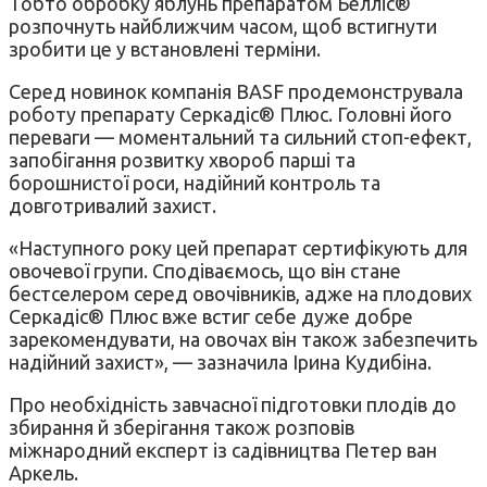
Тобто обробку яблунь препаратом Белліс®
розпочнуть найближчим часом, щоб встигнути
зробити це у встановлені терміни.
Серед новинок компанія BASF продемонструвала
роботу препарату Серкадіс® Плюс. Головні його
переваги — моментальний та сильний стоп-ефект,
запобігання розвитку хвороб парші та
борошнистої роси, надійний контроль та
довготривалий захист.
«Наступного року цей препарат сертифікують для
овочевої групи. Сподіваємось, що він стане
бестселером серед овочівників, адже на плодових
Серкадіс® Плюс вже встиг себе дуже добре
зарекомендувати, на овочах він також забезпечить
надійний захист», — зазначила Ірина Кудибіна.
Про необхідність завчасної підготовки плодів до
збирання й зберігання також розповів
міжнародний експерт із садівництва Петер ван
Аркель.