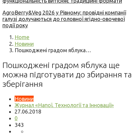
функціональність витісняє традиційні формати
AgroBerry&Veg 2026 у Рівному: провідні компанії
галузі долучаються до головної ягідно-овочевої
події року
Home
Новини
Пошкоджені градом яблука…
Пошкоджені градом яблука ще
можна підготувати до збирання та
зберігання
Новини
Журнал «Напої. Технології та Інновації»
27.06.2018
0
343