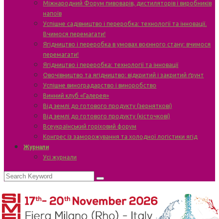
Міжнародний Форум пивоварів, дистиляторів і виробників
напоїв
Успішне садівництво і переробка: технології та інновації.
Вчимося перемагати!
Ягідництво і переробка в умовах воєнного стану: вчимося
перемагати!
Ягідництво і переробка: технології та інновації
Овочівництво та ягідництво: відкритий і закритий ґрунт
Успішне виноградарство і виноробство
Винний клуб «Галерея»
Від землі до готового продукту (зерняткові)
Від землі до готового продукту (кісточкові)
Всеукраїнський горіховий форум
Конгрес із заморожування та холодної логістики ягід
Журнали
Усі журнали