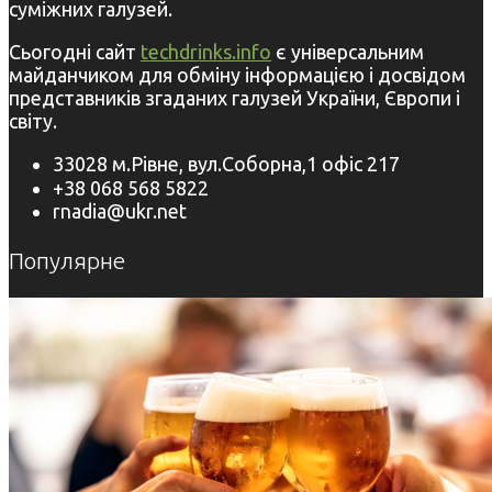
суміжних галузей.
Сьогодні сайт
techdrinks.info
є універсальним
майданчиком для обміну інформацією і досвідом
представників згаданих галузей України, Європи і
світу.
33028 м.Рівне, вул.Соборна,1 офіс 217
+38 068 568 5822
rnadia@ukr.net
Популярне