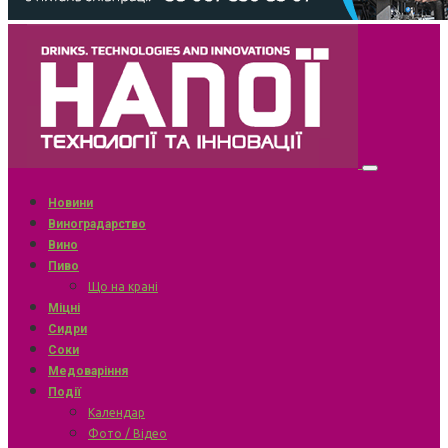
Новини
Виноградарство
Вино
Пиво
Що на крані
Міцні
Сидри
Соки
Медоваріння
Події
Календар
Фото / Відео