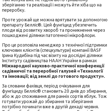
зберіганню та реалізації і можуть йти хіба що на
переробку.
Проте урожай ще можна врятувати за допомогою
препарату Белліс®. Цей фунгіцид убезпечить
плоди від розвитку хвороб та проникнення через
пошкоджені ділянки патогенної мікрофлори.
Про це розповіла менеджер з технічної підтримки
ключових клієнтів (спецкультури) компанії BASF
Ірина Кудибіна під час візиту на дослідні ділянки
Інституту садівництва НААН України в рамках
Міжнародної науково-практичної конференції
садівничої та переробної галузей «Технології
та інновації; від землі до готового продукту».
За словами фахівця, період очікування для
фунгіциду Белліс® становить 20 днів до збирання,
або ж до споживання для ранніх сортів яблук. Тож
готувати урожай до збирання та зберігання
потрібно починати вже в другій декаді червня.