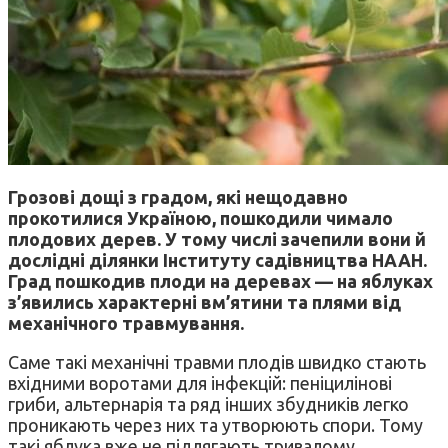
Грозові дощі з градом, які нещодавно
прокотилися Україною, пошкодили чимало
плодових дерев. У тому числі зачепили вони й
дослідні ділянки Інституту садівництва НААН.
Град пошкодив плоди на деревах — на яблуках
з’явились характерні вм’ятини та плями від
механічного травмування.
Саме такі механічні травми плодів швидко стають
вхідними воротами для інфекцій: пеніцилінові
гриби, альтернарія та ряд інших збудників легко
проникають через них та утворюють спори. Тому
такі яблука вже не підлягають тривалому