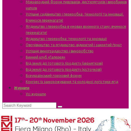
Міжнародний Форум пивоварів, дистиляторів і виробників
напоїв
Успішне садівництво і переробка: технології та інновації.
Вчимося перемагати!
Ягідництво і переробка в умовах воєнного стану: вчимося
перемагати!
Ягідництво і переробка: технології та інновації
Овочівництво та ягідництво: відкритий і закритий ґрунт
Успішне виноградарство і виноробство
Винний клуб «Галерея»
Від землі до готового продукту (зерняткові)
Від землі до готового продукту (кісточкові)
Всеукраїнський горіховий форум
Конгрес із заморожування та холодної логістики ягід
Журнали
Усі журнали