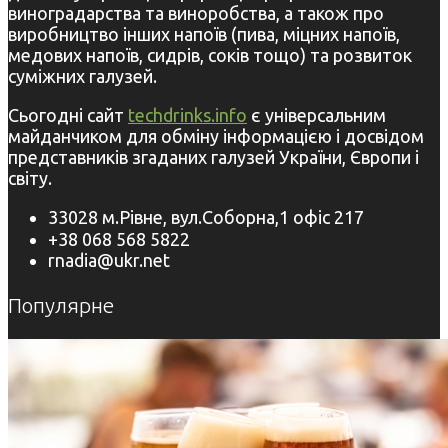
виноградарства та виноробства, а також про
виробництво інших напоїв (пива, міцних напоїв,
медових напоїв, сидрів, соків тощо) та розвиток
суміжних галузей.
Сьогодні сайт
techdrinks.info
є універсальним
майданчиком для обміну інформацією і досвідом
представників згаданих галузей України, Європи і
світу.
33028 м.Рівне, вул.Соборна,1 офіс 217
+38 068 568 5822
rnadia@ukr.net
Популярне