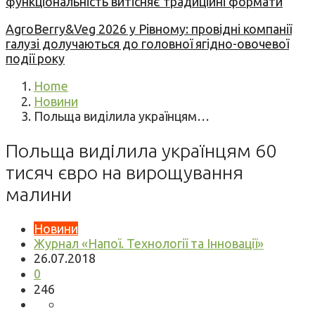
функціональність витісняє традиційні формати
AgroBerry&Veg 2026 у Рівному: провідні компанії
галузі долучаються до головної ягідно-овочевої
події року
Home
Новини
Польща виділила українцям…
Польща виділила українцям 60
тисяч євро на вирощування
малини
Новини
Журнал «Напої. Технології та Інновації»
26.07.2018
0
246