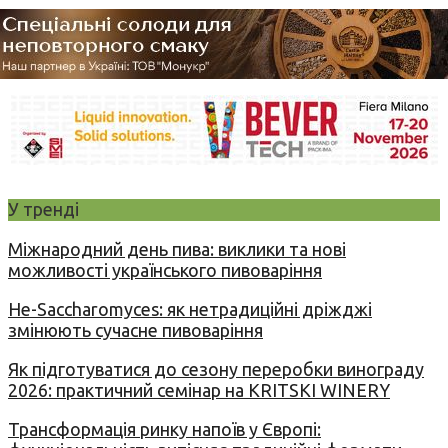
У тренді
Міжнародний день пива: виклики та нові
можливості українського пивоваріння
Не-Saccharomyces: як нетрадиційні дріжджі
змінюють сучасне пивоваріння
Як підготуватися до сезону переробки винограду
2026: практичний семінар на KRITSKI WINERY
Трансформація ринку напоїв у Європі: