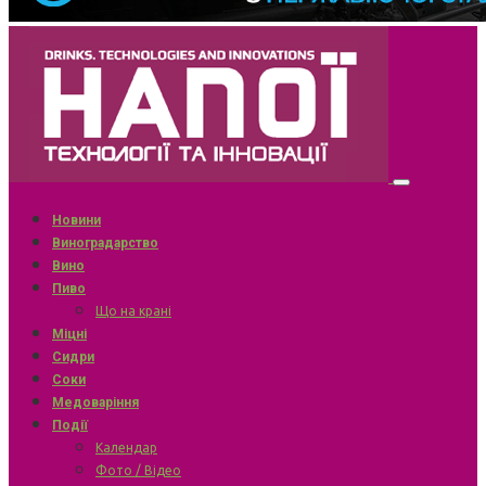
Новини
Виноградарство
Вино
Пиво
Що на крані
Міцні
Сидри
Соки
Медоваріння
Події
Календар
Фото / Відео