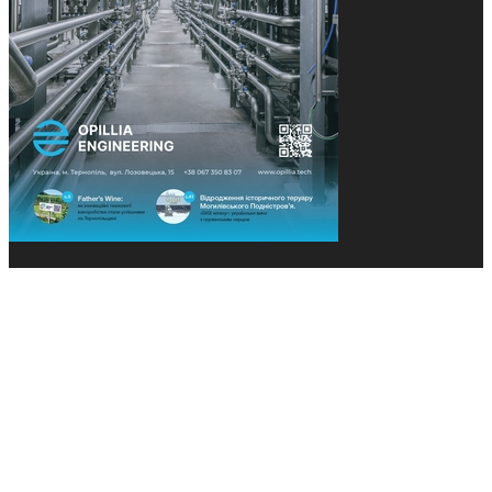
© 2013-2026 Засновники: Конєва К.В., Ящук Н.І.
Назва, концепція та дизайн проєктів медіагрупи
«Технології та Інновації» охороняється Законом
«Про авторське право». Редакція не відповідає за
тексти рекламних оголошень. Думка редакції
може не збігатися з точками зору авторів
публікацій. Передрук – з письмового дозволу
авторів проєкту.