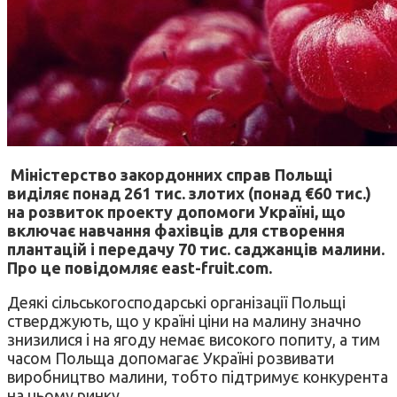
Міністерство закордонних справ Польщі
виділяє понад 261 тис. злотих (понад €60 тис.)
на розвиток проекту допомоги Україні, що
включає навчання фахівців для створення
плантацій і передачу 70 тис. саджанців малини.
Про це повідомляє east-fruit.com.
Деякі сільськогосподарські організації Польщі
стверджують, що у країні ціни на малину значно
знизилися і на ягоду немає високого попиту, а тим
часом Польща допомагає Україні розвивати
виробництво малини, тобто підтримує конкурента
на цьому ринку.