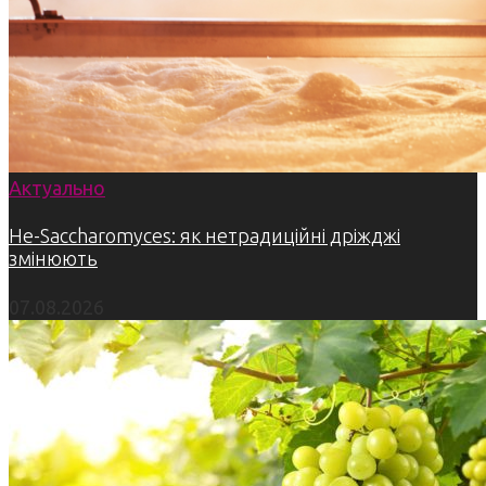
Актуально
Не-Saccharomyces: як нетрадиційні дріжджі
змінюють
07.08.2026