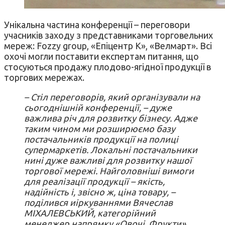
Унікальна частина конференції – переговори
учасників заходу з представниками торговельних
мереж: Fozzy group, «Епіцентр К», «Велмарт». Всі
охочі могли поставити експертам питання, що
стосуються продажу плодово-ягідної продукції в
торгових мережах.
– Стіл переговорів, який організували на
сьогоднішній конференції, – дуже
важлива річ для розвитку бізнесу. Адже
таким чином ми розширюємо базу
постачальників продукції на полиці
супермаркетів. Локальні постачальники
нині дуже важливі для розвитку нашої
торгової мережі. Найголовніші вимоги
для реалізації продукції – якість,
надійність і, звісно ж, ціна товару, –
поділився иіркуваннями Вячеслав
МІХАЛЕВСЬКИЙ, категорійний
менеджер напрямку «Овочі. Фрукти»