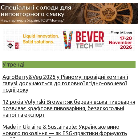
У тренді
AgroBerry&Veg 2026 у Рівному: провідні компанії
галузі долучаються до головної ягідно-овочевої
події року
12 років Volynski Browar: як березнівська пивоварня
розвиває крафтове пивоваріння, безалкогольні
напої та експорт
Made in Ukraine & Sustainable: Українське вино
нового покоління — як ESG-практики формують