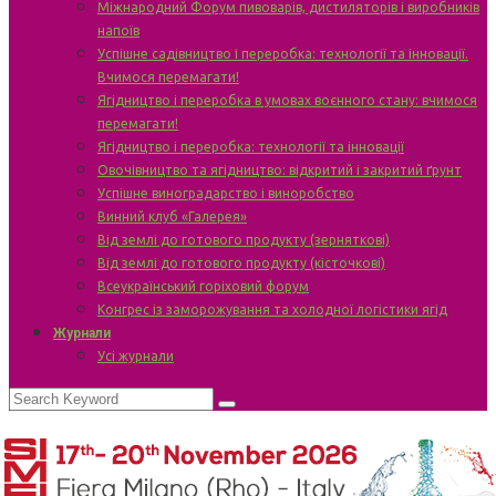
Міжнародний Форум пивоварів, дистиляторів і виробників
напоїв
Успішне садівництво і переробка: технології та інновації.
Вчимося перемагати!
Ягідництво і переробка в умовах воєнного стану: вчимося
перемагати!
Ягідництво і переробка: технології та інновації
Овочівництво та ягідництво: відкритий і закритий ґрунт
Успішне виноградарство і виноробство
Винний клуб «Галерея»
Від землі до готового продукту (зерняткові)
Від землі до готового продукту (кісточкові)
Всеукраїнський горіховий форум
Конгрес із заморожування та холодної логістики ягід
Журнали
Усі журнали