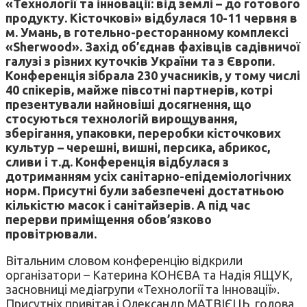
«Технології та інновації: від землі – до готового
продукту. Кісточкові» відбулася 10-11 червня в
м. Умань, в готельно-ресторанному комплексі
«Sherwood». Захід об’єднав фахівців садівничої
галузі з різних куточків України та з Європи.
Конференція зібрала 230 учасників, у тому числі
40 спікерів, майже півсотні партнерів, котрі
презентували найновіші досягнення, що
стосуються технологій вирощування,
зберігання, упаковки, переробки кісточкових
культур – черешні, вишні, персика, абрикос,
сливи і т.д. Конференція відбулася з
дотриманням усіх санітарно-епідеміологічних
норм. Присутні були забезпечені достатньою
кількістю масок і санітайзерів. А під час
перерви приміщення обов’язково
провітрювали.
Вітальним словом конференцію відкрили
організатори – Катерина КОНЄВА та Надія ЯЩУК,
засновниці медіагрупи «Технології та Інновації».
Присутніх привітав і Олександр МАТВІЄЦЬ, голова