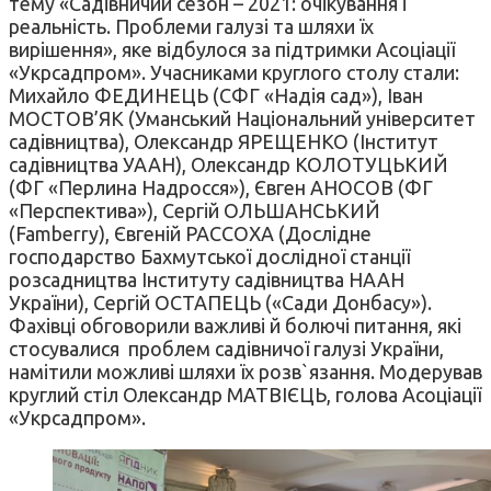
тему «Садівничий сезон – 2021: очікування і
реальність. Проблеми галузі та шляхи їх
вирішення», яке відбулося за підтримки Асоціації
«Укрсадпром». Учасниками круглого столу стали:
Михайло ФЕДИНЕЦЬ (СФГ «Надія сад»), Іван
МОСТОВ’ЯК (Уманський Національний університет
садівництва), Олександр ЯРЕЩЕНКО (Інститут
садівництва УААН), Олександр КОЛОТУЦЬКИЙ
(ФГ «Перлина Надросся»), Євген АНОСОВ (ФГ
«Перспектива»), Сергій ОЛЬШАНСЬКИЙ
(Famberry), Євгеній РАССОХА (Дослідне
господарство Бахмутської дослідної станції
розсадництва Інституту садівництва НААН
України), Сергій ОСТАПЕЦЬ («Сади Донбасу»).
Фахівці обговорили важливі й болючі питання, які
стосувалися проблем садівничої галузі України,
намітили можливі шляхи їх розв`язання. Модерував
круглий стіл Олександр МАТВІЄЦЬ, голова Асоціації
«Укрсадпром».