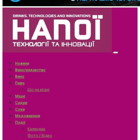
Новини
Виноградарство
Вино
Пиво
Що на крані
Міцні
Сидри
Соки
Медоваріння
Події
Календар
Фото / Відео