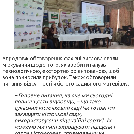
Упродовж обговорення фахівці висловлювали
міркування щодо того, як зробити галузь
технологічною, експортно орієнтованою, щоб
вона приносила прибуток. Також обговорили
питання відсутності якісного садивного матеріалу.
– Головне питання, на яке ми сьогодні
повинні дати відповідь, – що таке
сучасний кісточковий сад? Чи готові ми
закладати кісточкові сади,
використовуючи ліцензійні сорти? Чи
можемо ми нині вирощувати підщепи і
сорти кісточкових, спрямованих на