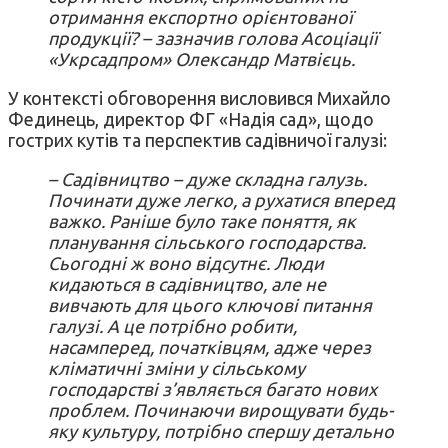
отримання експортно орієнтованої
продукції? – зазначив голова Асоціації
«Укрсадпром» Олександр Матвієць.
У контексті обговорення висловився Михайло
Фединець, директор ФГ «Надія сад», щодо
гострих кутів та перспектив садівничої галузі:
– Садівництво – дуже складна галузь.
Починати дуже легко, а рухатися вперед
важко. Раніше було таке поняття, як
планування сільського господарства.
Сьогодні ж воно відсутнє. Люди
кидаються в садівництво, але не
вивчають для цього ключові питання
галузі. А це потрібно робити,
насамперед, початківцям, адже через
кліматичні зміни у сільському
господарстві з’являється багато нових
проблем. Починаючи вирощувати будь-
яку культуру, потрібно спершу детально