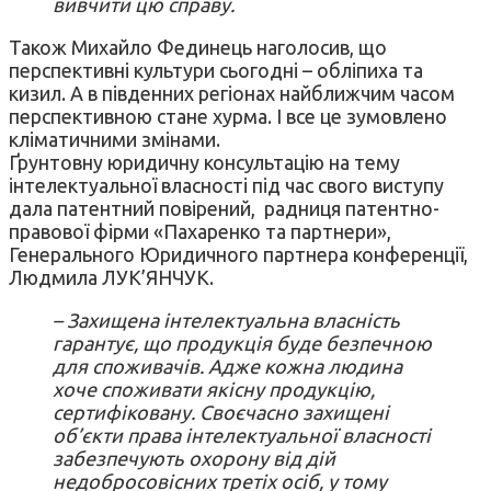
вивчити цю справу.
Також Михайло Фединець наголосив, що
перспективні культури сьогодні – обліпиха та
кизил. А в південних регіонах найближчим часом
перспективною стане хурма. І все це зумовлено
кліматичними змінами.
Ґрунтовну юридичну консультацію на тему
інтелектуальної власності під час свого виступу
дала патентний повірений, радниця патентно-
правової фірми «Пахаренко та партнери»,
Генерального Юридичного партнера конференції,
Людмила ЛУК’ЯНЧУК.
– Захищена інтелектуальна власність
гарантує, що продукція буде безпечною
для споживачів. Адже кожна людина
хоче споживати якісну продукцію,
сертифіковану. Своєчасно захищені
об’єкти права інтелектуальної власності
забезпечують охорону від дій
недобросовісних третіх осіб, у тому