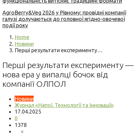
функціональність витісняє традиційні формати
AgroBerry&Veg 2026 у Рівному: провідні компанії
галузі долучаються до головної ягідно-овочевої
події року
Home
Новини
Перші результати експерименту…
Перші результати експерименту —
нова ера у випалці бочок від
компанії ОЛПОЛ
Новини
Журнал «Напої. Технології та Інновації»
17.04.2025
0
1378