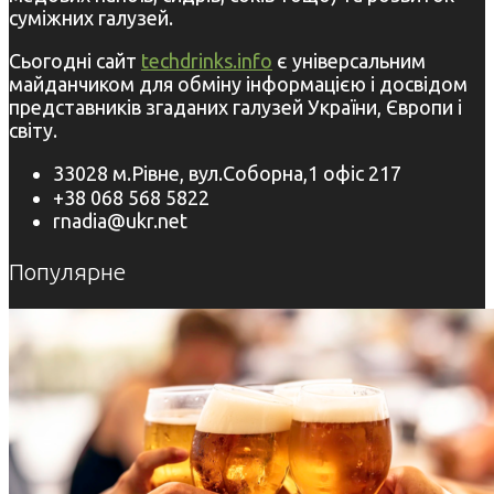
суміжних галузей.
Сьогодні сайт
techdrinks.info
є універсальним
майданчиком для обміну інформацією і досвідом
представників згаданих галузей України, Європи і
світу.
33028 м.Рівне, вул.Соборна,1 офіс 217
+38 068 568 5822
rnadia@ukr.net
Популярне