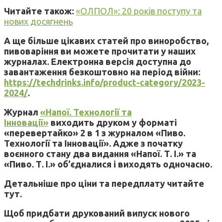
Читайте також:
«ОЛПОЛ»: 20 років поступу та
нових досягнень
А ще більше цікавих статей про виноробство,
пивоваріння ви можете прочитати у наших
журналах. Електронна версія доступна до
завантаження безкоштовно на період війни:
https://techdrinks.info/product-category/2023-
2024/
.
Журнал
«Напої. Технології та
Інновації»
виходить друком у форматі
«перевертайко» 2 в 1 з журналом «Пиво.
Технології та Інновації». Адже з початку
воєнного стану два видання «Напої. Т. І.» та
«Пиво. Т. І.» об’єдналися і виходять одночасно.
Детальніше про ціни та передплату читайте
тут.
Щоб придбати друкований випуск нового