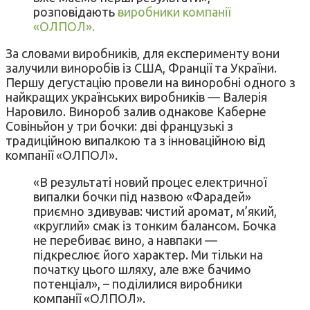
розповідають
виробники компанії
«ОЛПОЛ».
За словами виробників, для експерименту вони
залучили виноробів із США, Франції та України.
Першу дегустацію провели на виноробні одного з
найкращих українських виробників — Валерія
Наровило. Винороб залив однакове Каберне
Совіньйон у три бочки: дві французькі з
традиційною випалкою та з інноваційною від
компанії «ОЛПОЛ».
«В результаті новий процес електричної
випалки бочки під назвою «Фарадей»
приємно здивував: чистий аромат, м’який,
«круглий» смак із тонким балансом. Бочка
не перебиває вино, а навпаки —
підкреслює його характер. Ми тільки на
початку цього шляху, але вже бачимо
потенціал», – поділилися виробники
компанії «ОЛПОЛ».