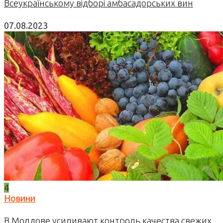
Всеукраїнському відборі амбасадорських вин
07.08.2023
4
Новини
В Молдове усиливают контроль качества свежих