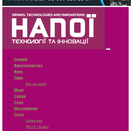
Новини
Виноградарство
Вино
Пиво
Що на крані
Міцні
Сидри
Соки
Медоваріння
Події
Календар
Фото / Відео