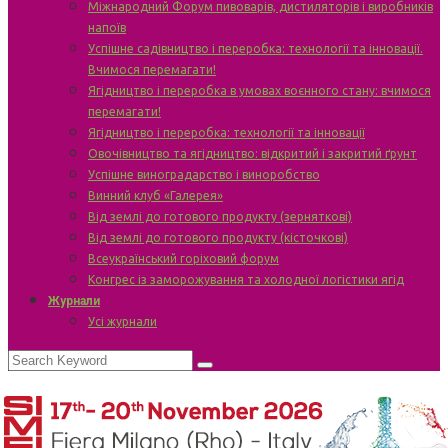
Міжнародний Форум пивоварів, дистиляторів і виробників
напоїв
Успішне садівництво і переробка: технології та інновації.
Вчимося перемагати!
Ягідництво і переробка в умовах воєнного стану: вчимося
перемагати!
Ягідництво і переробка: технології та інновації
Овочівництво та ягідництво: відкритий і закритий ґрунт
Успішне виноградарство і виноробство
Винний клуб «Галерея»
Від землі до готового продукту (зерняткові)
Від землі до готового продукту (кісточкові)
Всеукраїнський горіховий форум
Конгрес із заморожування та холодної логістики ягід
Журнали
Усі журнали