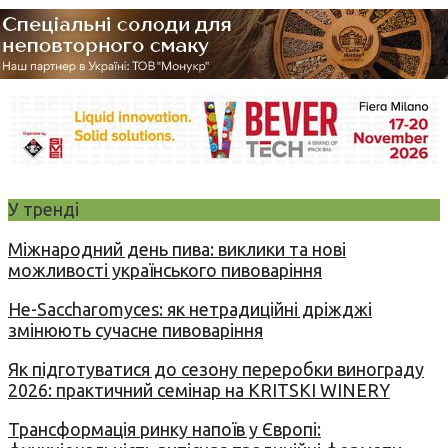
У тренді
Міжнародний день пива: виклики та нові
можливості українського пивоваріння
Не-Saccharomyces: як нетрадиційні дріжджі
змінюють сучасне пивоваріння
Як підготуватися до сезону переробки винограду
2026: практичний семінар на KRITSKI WINERY
Трансформація ринку напоїв у Європі: