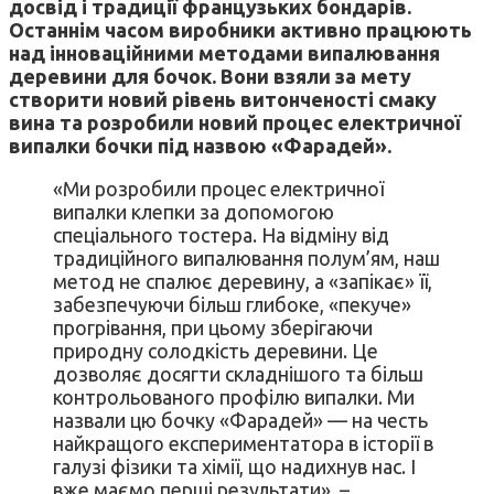
досвід і традиції французьких бондарів.
Останнім часом виробники активно працюють
над інноваційними методами випалювання
деревини для бочок. Вони взяли за мету
створити новий рівень витонченості смаку
вина та розробили новий процес електричної
випалки бочки під назвою «Фарадей».
«Ми розробили процес електричної
випалки клепки за допомогою
спеціального тостера. На відміну від
традиційного випалювання полум’ям, наш
метод не спалює деревину, а «запікає» її,
забезпечуючи більш глибоке, «пекуче»
прогрівання, при цьому зберігаючи
природну солодкість деревини. Це
дозволяє досягти складнішого та більш
контрольованого профілю випалки. Ми
назвали цю бочку «Фарадей» — на честь
найкращого експериментатора в історії в
галузі фізики та хімії, що надихнув нас. І
вже маємо перші результати», –