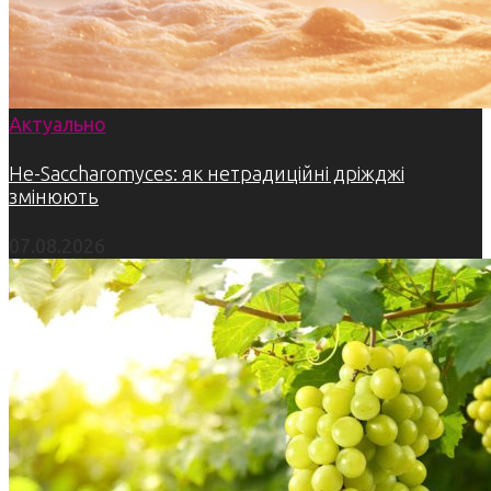
Актуально
Не-Saccharomyces: як нетрадиційні дріжджі
змінюють
07.08.2026