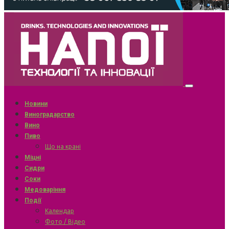
Новини
Виноградарство
Вино
Пиво
Що на крані
Міцні
Сидри
Соки
Медоваріння
Події
Календар
Фото / Відео