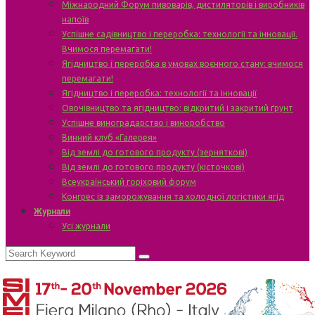
Міжнародний Форум пивоварів, дистиляторів і виробників
напоїв
Успішне садівництво і переробка: технології та інновації.
Вчимося перемагати!
Ягідництво і переробка в умовах воєнного стану: вчимося
перемагати!
Ягідництво і переробка: технології та інновації
Овочівництво та ягідництво: відкритий і закритий ґрунт
Успішне виноградарство і виноробство
Винний клуб «Галерея»
Від землі до готового продукту (зерняткові)
Від землі до готового продукту (кісточкові)
Всеукраїнський горіховий форум
Конгрес із заморожування та холодної логістики ягід
Журнали
Усі журнали