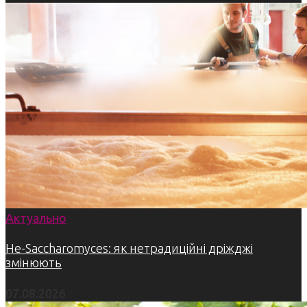
Актуально
Не-Saccharomyces: як нетрадиційні дріжджі
змінюють
07.08.2026