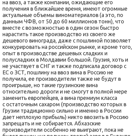
на ввоз, а также компании, ожидающие его
получения в ближайшее время, имеют огромные
актуальные объемы виноматериалов (а это, по
данным ЧФВ, от 50 до 60 миллионов тонн), что
вместе с возможностью в один сезон быстро
нарастить такое производство из своего же
дешевого винограда, даже с пошлиной позволяет
конкурировать на российском рынке, и кроме того,
опыт в производстве дешевых сладких и
полусладких в Молдавии большой. Грузия, хоть и
не участвует в СНГ и также подписала договор с
ЕС о ЗСТ, пошлину на ввоз вина в Россию не
получила, ее производители также не будут в
проигрыше, но такие грузинские вина
относительно дороги и не смогут в полной мере
заменить европейцев, а вина премиум класса
с остаточным сахаром (производство которых в
Грузии традиционно сильно и именно в России
дает неплохую прибыль) никто ввозить в Россию
запрещать и не собирается. Абхазские
производители особенно не выиграют, пока не
будет пущен «на полную» третий завод в Гудауте,