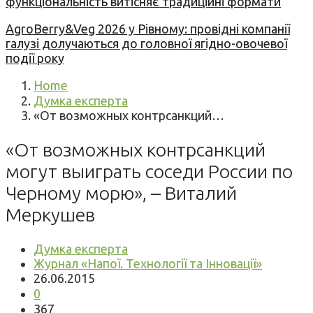
функціональність витісняє традиційні формати
AgroBerry&Veg 2026 у Рівному: провідні компанії
галузі долучаються до головної ягідно-овочевої
події року
Home
Думка експерта
«От возможных контрсанкций…
«От возможных контрсанкций
могут выиграть соседи России по
Черному морю», – Виталий
Меркушев
Думка експерта
Журнал «Напої. Технології та Інновації»
26.06.2015
0
367