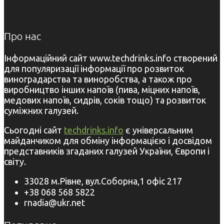
Про нас
Інформаційний сайт www.techdrinks.info створений
для популяризації інформації про розвиток
виноградарства та виноробства, а також про
виробництво інших напоїв (пива, міцних напоїв,
медових напоїв, сидрів, соків тощо) та розвиток
суміжних галузей.
Сьогодні сайт
techdrinks.info
є універсальним
майданчиком для обміну інформацією і досвідом
представників згаданих галузей України, Європи і
світу.
33028 м.Рівне, вул.Соборна,1 офіс 217
+38 068 568 5822
rnadia@ukr.net