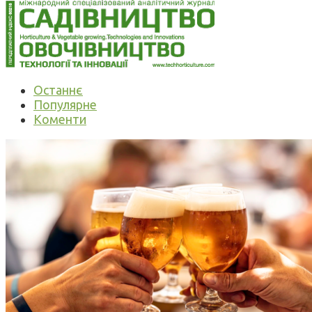
Останнє
Популярне
Коменти