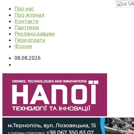
Uk
Про нас
Про журнал
Контакти
Партнери
Рекламодавцям
Передплата
Форум
08.08.2026