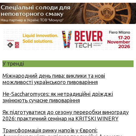
У тренді
Міжнародний день пива: виклики та нові
можливості українського пивоваріння
Не-Saccharomyces: як нетрадиційні дріжджі
змінюють сучасне пивоваріння
Як підготуватися до сезону переробки винограду
2026: практичний семінар на KRITSKI WINERY
Трансформація ринку напоїв у Європі: