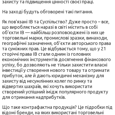
захисту та підвищення цінності своєї праці.
На заході будуть обговорені такі питання.
Як пов’язані ІВ та Суспільство? Дуже просто – все,
що виробляється наразі в світі містить в собі
об’єкти ІВ — найбільш розповсюджені із них це
торговельні марки, промислові зразки, винаходи,
географічні зазначення, об’єкти авторського права
та суміжних прав. Це відбувається тому, що у 21
сторіччі права ІВ стали одним із головних
економічних інструментів досягнення фінансового
успіху, бо дозволяють не тільки захистити власні
інвестиції у створення нового товару та отримати
прибуток, але й дають юридичні механізму для
захисту від несумлінних колег по ринку та
відвертих шахраїв, які хочуть використати
створений успішний імідж популярного продукту
для отримання надприбутків.
Що таке контрафактна продукція? Це підробки під
відомі бренди, на яких використані торговельні