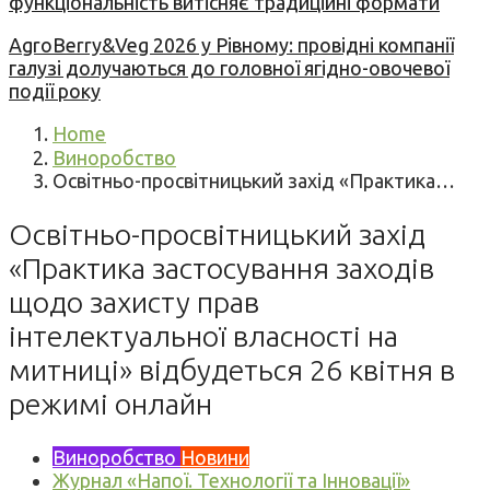
функціональність витісняє традиційні формати
AgroBerry&Veg 2026 у Рівному: провідні компанії
галузі долучаються до головної ягідно-овочевої
події року
Home
Виноробство
Освітньо-просвітницький захід «Практика…
Освітньо-просвітницький захід
«Практика застосування заходів
щодо захисту прав
інтелектуальної власності на
митниці» відбудеться 26 квітня в
режимі онлайн
Виноробство
Новини
Журнал «Напої. Технології та Інновації»