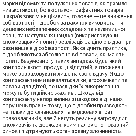
марки відомих та популярних товарів, як правило
низької якості, бо якість контрафактних товарів
шахраїв зовсім не цікавить, головне — це зниження
собівартості підробок за рахунок використання
дешевих небезпечних складових та нелегальної
праці, та наступна їх швидка (використовуючи
споживацький попит) реалізація за ціною в два-три
рази вище від собівартості. Як свідчить практика,
підробляються абсолютно всі товари, які мають
попит. Безумовно, у таких випадках будь-який
контроль якості продукції відсутній, а споживач
може розраховувати лише на свою вдачу. Якщо
контрафактними виявляться ліки, агрохімікати та
товари для дітей, то наслідки їх використання
можуть бути дійсно жахливі. Шкода від
контрафакту непорівнянна зі шкодою від інших
порушень прав ІВ тому, що підробки призводять
не тільки до фінансових та іміджевих втрат
правовласників, але й несуть реальну загрозу для
споживачів та держави, криміналізують товарний
ринок і підтримують організовану злочинність.