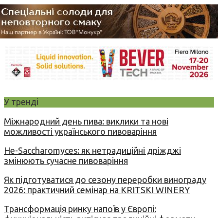
У тренді
Міжнародний день пива: виклики та нові
можливості українського пивоваріння
Не-Saccharomyces: як нетрадиційні дріжджі
змінюють сучасне пивоваріння
Як підготуватися до сезону переробки винограду
2026: практичний семінар на KRITSKI WINERY
Трансформація ринку напоїв у Європі: