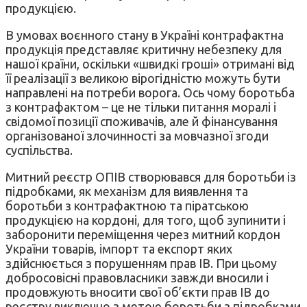
продукцією.
В умовах воєнного стану в Україні контрафактна
продукція представляє критичну небезпеку для
нашої країни, оскільки «швидкі гроші» отримані від
її реалізації з великою вірогідністю можуть бути
направлені на потреби ворога. Ось чому боротьба
з контрафактом – це не тільки питання моралі і
свідомої позиції споживачів, але й фінансування
організованої злочинності за мовчазної згоди
суспільства.
Митний реєстр ОПІВ створювався для боротьби із
підробками, як механізм для виявлення та
боротьби з контрафактною та піратською
продукцією на кордоні, для того, щоб зупинити і
заборонити переміщення через митний кордон
України товарів, імпорт та експорт яких
здійснюється з порушенням прав ІВ. При цьому
добросовісні правовласники завжди вносили і
продовжують вносити свої об’єкти прав ІВ до
реєстру виключно з метою боротьби з підробками