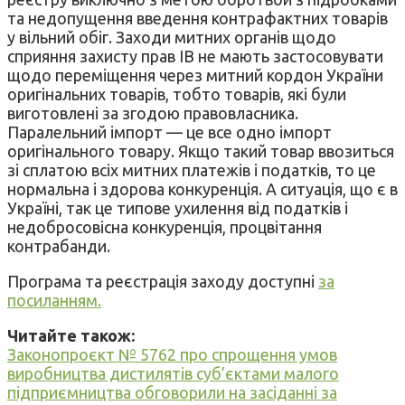
та недопущення введення контрафактних товарів
у вільний обіг. Заходи митних органів щодо
сприяння захисту прав ІВ не мають застосовувати
щодо переміщення через митний кордон України
оригінальних товарів, тобто товарів, які були
виготовлені за згодою правовласника.
Паралельний імпорт — це все одно імпорт
оригінального товару. Якщо такий товар ввозиться
зі сплатою всіх митних платежів і податків, то це
нормальна і здорова конкуренція. А ситуація, що є в
Україні, так це типове ухилення від податків і
недобросовісна конкуренція, процвітання
контрабанди.
Програма та реєстрація заходу доступні
за
посиланням.
Читайте також:
Законопроєкт № 5762 про спрощення умов
виробництва дистилятів суб’єктами малого
підприємництва обговорили на засіданні за