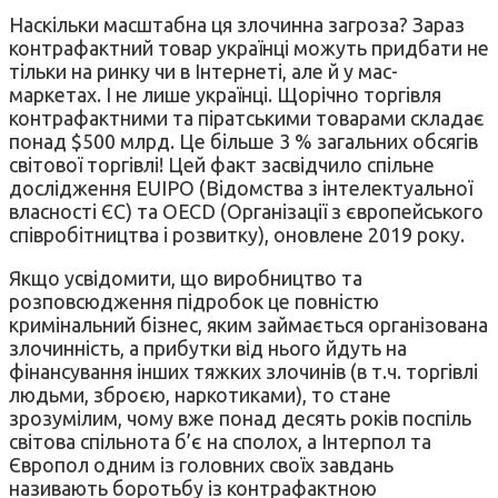
Наскільки масштабна ця злочинна загроза? Зараз
контрафактний товар українці можуть придбати не
тільки на ринку чи в Інтернеті, але й у мас-
маркетах. І не лише українці. Щорічно торгівля
контрафактними та піратськими товарами складає
понад $500 млрд. Це більше 3 % загальних обсягів
світової торгівлі! Цей факт засвідчило спільне
дослідження EUIPO (Відомства з інтелектуальної
власності ЄС) та OECD (Організації з європейського
співробітництва і розвитку), оновлене 2019 року.
Якщо усвідомити, що виробництво та
розповсюдження підробок це повністю
кримінальний бізнес, яким займається організована
злочинність, а прибутки від нього йдуть на
фінансування інших тяжких злочинів (в т.ч. торгівлі
людьми, зброєю, наркотиками), то стане
зрозумілим, чому вже понад десять років поспіль
світова спільнота б’є на сполох, а Інтерпол та
Європол одним із головних своїх завдань
називають боротьбу із контрафактною