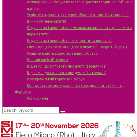
Міжнародний Форум пивоварів, дистиляторів і виробників
напоїв
Успішне садівництво і переробка: технології та інновації.
Вчимося перемагати!
Ягідництво і переробка в умовах воєнного стану: вчимося
перемагати!
Ягідництво і переробка: технології та інновації
Овочівництво та ягідництво: відкритий і закритий ґрунт
Успішне виноградарство і виноробство
Винний клуб «Галерея»
Від землі до готового продукту (зерняткові)
Від землі до готового продукту (кісточкові)
Всеукраїнський горіховий форум
Конгрес із заморожування та холодної логістики ягід
Журнали
Усі журнали