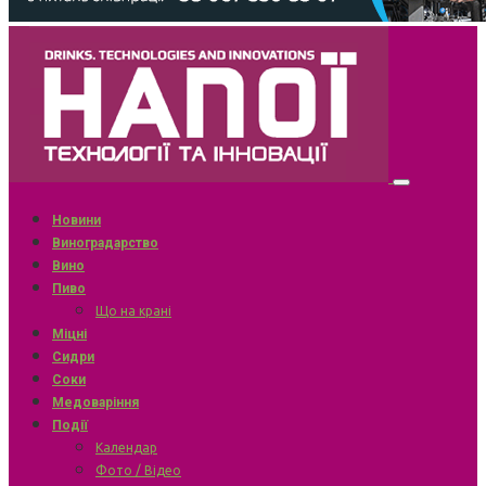
Новини
Виноградарство
Вино
Пиво
Що на крані
Міцні
Сидри
Соки
Медоваріння
Події
Календар
Фото / Відео