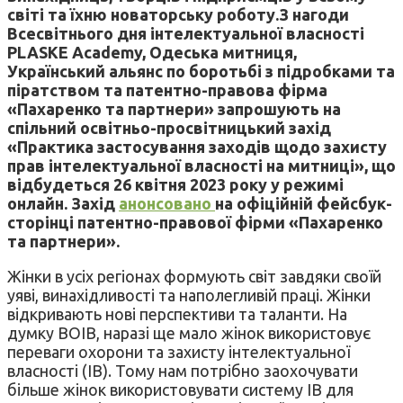
світі та їхню новаторську роботу.З нагоди
Всесвітнього дня інтелектуальної власності
PLASKE Academy, Одеська митниця,
Український альянс по боротьбі з підробками та
піратством та патентно-правова фірма
«Пахаренко та партнери» запрошують на
спільний освітньо-просвітницький захід
«Практика застосування заходів щодо захисту
прав інтелектуальної власності на митниці», що
відбудеться 26 квітня 2023 року у режимі
онлайн. Захід
анонсовано
на офіційній фейсбук-
сторінці патентно-правової фірми «Пахаренко
та партнери».
Жінки в усіх регіонах формують світ завдяки своїй
уяві, винахідливості та наполегливій праці. Жінки
відкривають нові перспективи та таланти. На
думку ВОІВ, наразі ще мало жінок використовує
переваги охорони та захисту інтелектуальної
власності (ІВ). Тому нам потрібно заохочувати
більше жінок використовувати систему ІВ для