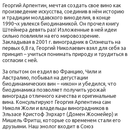
Георгий Арпентин, мечтая создать свое вино как
произведение искусства, соединив в нём историю
и традиции молдавского виноделия, в конце
1990¬х увлекся биодинамикой. Он прочел книгу
Штейнера девять раз! Изложенные в ней идеи
сильно повлияли на его мировоззрение.
Закладывая в 2001 г. виноградник в Олэнешть на
первых 6,8 га, Георгий Николаевич взял для себя за
принцип – учиться понимать природу и трудиться в
согласии с ней.
За опытом он ездил во Францию, Чили и
Австралию, побывал на дегустации
биодинамических вин – «икон» и убедился, что
биодинамика позволяет получить урожай
винограда отличного качества и оригинальные
вина. Консультируют Георгия Арпентина сам
Николя Жоли и владельцы виноградников в
Эльзасе Кристоф Эхрхарт (Домен Жосмейер) и
Мишель Фритш, которые со временем стали его
друзьями. Наш энолог входит в Союз