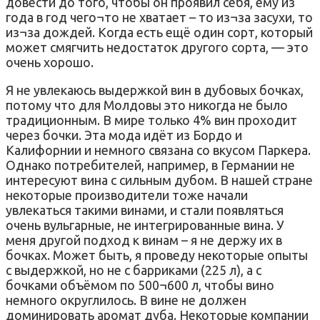
довести до того, чтобы он проявил себя, ему из
года в год чего¬то не хватает – то из¬за засухи, то
из¬за дождей. Когда есть ещё один сорт, который
может смягчить недостаток другого сорта, — это
очень хорошо.
Я не увлекаюсь выдержкой вин в дубовых бочках,
потому что для Молдовы это никогда не было
традиционным. В мире только 4% вин проходит
через бочки. Эта мода идёт из Бордо и
Калифорнии и немного связана со вкусом Паркера.
Однако потребителей, например, в Германии не
интересуют вина с сильным дубом. В нашей стране
некоторые производители тоже начали
увлекаться такими винами, и стали появляться
очень вульгарные, не интегрированные вина. У
меня другой подход к винам – я не держу их в
бочках. Может быть, я проведу некоторые опыты
с выдержкой, но не с барриками (225 л), а с
бочками объёмом по 500¬600 л, чтобы вино
немного округлилось. В вине не должен
доминировать аромат дуба. Некоторые компании