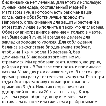
биодинамике нет лечения. Для этого я использую
лунный календарь, составленный Марией и
Матиасом Тун, в котором есть рекомендации,
когда, какие обработки лучше проводить.
Например, опрыскивания для защиты растений в
этом году лучше выполнить в таких¬то числах мая.
Обрезку виноградников начинаем только в марте,
на убывающей луне. И всегда её делаем для
закладки хорошего урожая. Для соблюдения
баланса в экосистеме биодинамика требует,
чтобы на 1 кв. м росли 13 растений, без
доминанты. У нас пока этого нет, но мы
стремимся. Мы пробовали сеять клевер, люцерну,
рай гра и рожь. В Эльзасе сеют рожь и приминают
катком. У нас для ржи слишком сухо. В настоящее
время травы растут естественным путем. Раз в три
года обогащаем почву с помощью компоста –
примерно 3 т/га. Никаких неорганических
удобрений не почвы 20 кг азота в год. Когда
делаем сухую обрезку, лозу измельчаем и
оставляем на поле или сжигаем и разбрасываем