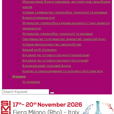
Міжнародний Форум пивоварів, дистиляторів і виробників
напоїв
Успішне садівництво і переробка: технології та інновації.
Вчимося перемагати!
Ягідництво і переробка в умовах воєнного стану: вчимося
перемагати!
Ягідництво і переробка: технології та інновації
Овочівництво та ягідництво: відкритий і закритий ґрунт
Успішне виноградарство і виноробство
Винний клуб «Галерея»
Від землі до готового продукту (зерняткові)
Від землі до готового продукту (кісточкові)
Всеукраїнський горіховий форум
Конгрес із заморожування та холодної логістики ягід
Журнали
Усі журнали