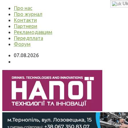
Uk
Про нас
Про журнал
Контакти
Партнери
Рекламодавцям
Передплата
Форум
07.08.2026