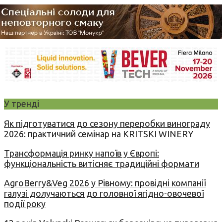
У тренді
Як підготуватися до сезону переробки винограду
2026: практичний семінар на KRITSKI WINERY
Трансформація ринку напоїв у Європі:
функціональність витісняє традиційні формати
AgroBerry&Veg 2026 у Рівному: провідні компанії
галузі долучаються до головної ягідно-овочевої
події року