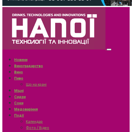
Новини
Виноградарство
Вино
Пиво
Що на крані
Міцні
Сидри
Соки
Медоваріння
Події
Календар
Фото / Відео