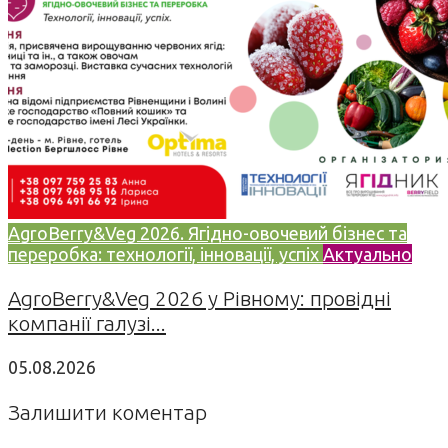
AgroBerry&Veg 2026. Ягідно-овочевий бізнес та
переробка: технології, інновації, успіх
Актуально
AgroBerry&Veg 2026 у Рівному: провідні
компанії галузі...
05.08.2026
Залишити коментар