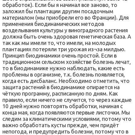
обработок). Если бы я начинал все заново, то
заложил бы плантации другим посадочным
материалом (мы приобрели его во Франции). Для
применения биодинамических методов
возделывания культуры у виноградного растения
должна быть очень здоровая генетическая база. А
так как мы имели то, что имели, на молодых
плантациях потеряли три урожая из¬за милдью.
Принцип биодинамики очень простой. Если в
традиционном сельском хозяйстве болезнь лечат,
то в биодинамике нужно наблюдать, какие есть
проблемы в организме, т.к. болезнь появляется,
когда есть дисбаланс. Необходимо отметить, что
защита растений в биодинамике опирается на
чёткую программу, расписанную по дням. Как
правило, если ничего не случится, то через каждые
10 дней нужно повторять обработки, начиная с
конца мая, когда появляются первые листочки. Мы
следим за климатическими условиями, потому что
важно обработать кусты прежде, чем придёт
непогода, и предупредить болезни, потому что в