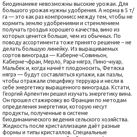
биодинамике невозможны высокие урожаи. Для
большого урожая нужны удобрения. А норма в 5 т/
га — это как раз компромисс между тем, чтобы не
кормить землю удобрениями и стремлением
получать гроздья хорошего качества, вино из
которых ценится больше, чем из обычных. По
поводу ассортимента тоже принято решение – не
делать большую линейку. Из выращиваемых
сортов винограда — Каберне¬Совиньон,
Каберне¬фран, Мерло, Рара-нягрэ, Пино¬нуар,
Мальбек и, когда начнёт плодоносить, Фетяска
нягрэ — будут составляться купажи, как пазлы,
чтобы отражали специфику терруара и несли в
себе энергетику выращенного винограда. Кстати,
Георгий Арпентин решил изучать энергетику вина.
Он прошел стажировку во Франции по методам
определения энергетики, которую несут
продукты, полученные в системе
биодинамического ведения сельского хозяйства.
Жидкость после кристаллизации даёт разные
формы и типы кристаллов. Специальные