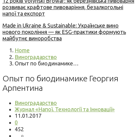
12 років Volynski Browar: як березнівська пивоварня
розвиває крафтове пивоваріння, безалкогольні
напої та експорт
Made in Ukraine & Sustainable: Українське вино
нового покоління — як ESG-практики формують
майбутнє виноробства
Home
Виноградарство
Опыт по биодинамике…
Опыт по биодинамике Георгия
Арпентина
Виноградарство
Журнал «Напої. Технології та Інновації»
11.01.2017
0
452