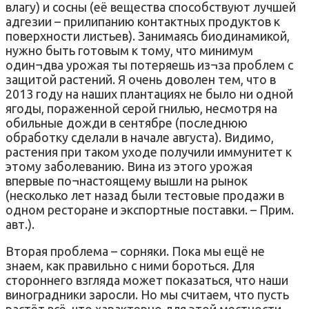
влагу) и сосны (её вещества способствуют лучшей
адгезии – прилипанию контактных продуктов к
поверхности листьев). Занимаясь биодинамикой,
нужно быть готовым к тому, что минимум
один¬два урожая ты потеряешь из¬за проблем с
защитой растений. Я очень доволен тем, что в
2013 году на наших плантациях не было ни одной
ягоды, пораженной серой гнилью, несмотря на
обильные дожди в сентябре (последнюю
обработку сделали в начале августа). Видимо,
растения при таком уходе получили иммунитет к
этому заболеванию. Вина из этого урожая
впервые по¬настоящему вышли на рынок
(несколько лет назад были тестовые продажи в
одном ресторане и экспортные поставки. – Прим.
авт.).
Вторая проблема – сорняки. Пока мы ещё не
знаем, как правильно с ними бороться. Для
стороннего взгляда может показаться, что наши
виноградники заросли. Но мы считаем, что пусть
растёт всё, что характерно для этой местности,