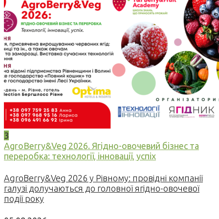
3
AgroBerry&Veg 2026. Ягідно-овочевий бізнес та
переробка: технології, інновації, успіх
AgroBerry&Veg 2026 у Рівному: провідні компанії
галузі долучаються до головної ягідно-овочевої
події року