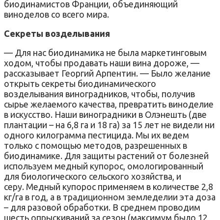
биодинамистов Франции, объединяющий
виноделов со всего мира.
Секреты возделывания
— Для нас биодинамика не была маркетинговым
ходом, чтобы продавать наши вина дороже, —
рассказывает Георгий Арпентин. — Было желание
открыть секреты биодинамического
возделывания виноградников, чтобы, получив
сырье желаемого качества, превратить виноделие
в искусство. Наши виноградники в Олэнешть (две
плантации – на 6,8 га и 18 га) за 15 лет не видели ни
одного килограмма пестицида. Мы их ведем
только с помощью методов, разрешенных в
биодинамике. Для защиты растений от болезней
используем медный купорос, омологированный
для биологического сельского хозяйства, и
серу. Медный купорос применяем в количестве 2,8
кг/га в год, а в традиционном земледелии эта доза
– для разовой обработки. В среднем проводим
шесть опрыскиваний за сезон (максимум было 12