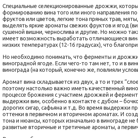
Специальные селекционированные дрожжи, которые
формированию вина того или иного направления по
фруктов или цветов, легкие тона пряных трав, мят
выделять яркие ароматы свежих фруктов и ягод (ви
сушеной вишни, чернослива и другие. Но можно так
имеет возможность выработать отличающиеся вин
низких температурах (12-16 градусах), что благопр
Но необходимо понимать, что ферменты и дрожжи р
виноградной ягоде. Если чего-то там нет, то и в в
винограда (на который, конечно же, повлияли услов
Аромат вина складывается из двух, а то и трех “сл
поэтому настолько важно иметь качественный вино
процессе брожения с участием дрожжей и ферменто
выдержки вин, особенно в контакте с дубом – бочко
дорогих сигар, сафьяна и т.д. Во время выдержки
оттенки в первичном и вторичном ароматах. И соз
тона и нюансы, которых изначально в винограде не 
развитые вторичные и третичные ароматы, а перви