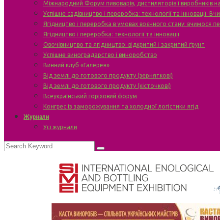
Міжнародний Форум пивоварів, дистиляторів і виробників н
Успішне садівництво і переробка: технології та інновації. В
Ягідництво і переробка в умовах воєнного стану: вчимося п
Ягідництво і переробка: технології та інновації
Овочівництво та ягідництво: відкритий і закритий ґрунт
Успішне виноградарство і виноробство
Винний клуб «Галерея»
Від землі до готового продукту (зерняткові)
Від землі до готового продукту (кісточкові)
Всеукраїнський горіховий форум
Конгрес із заморожування та холодної логістики ягід
Журнали
Усі журнали