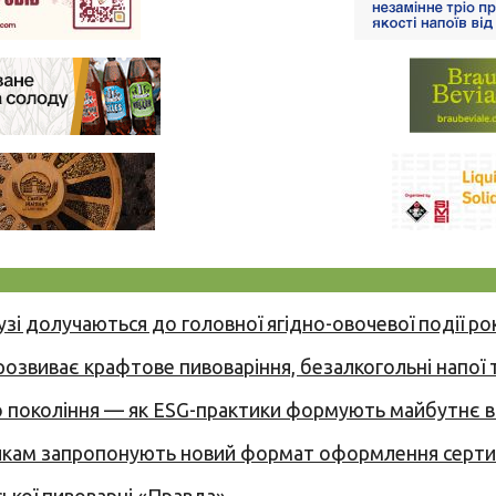
узі долучаються до головної ягідно-овочевої події ро
 розвиває крафтове пивоваріння, безалкогольні напої 
вого покоління — як ESG-практики формують майбутнє
никам запропонують новий формат оформлення сертиф