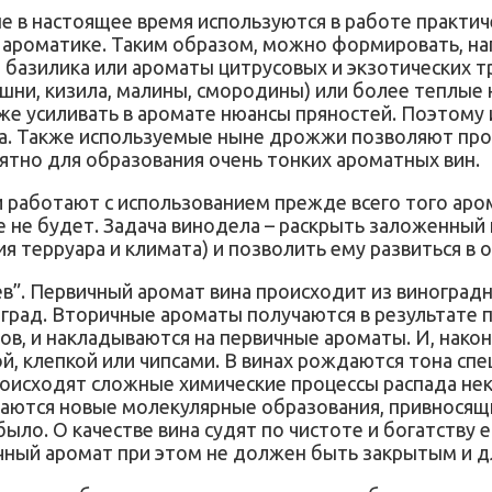
 в настоящее время используются в работе практич
 ароматике. Таким образом, можно формировать, на
ы, базилика или ароматы цитрусовых и экзотических 
шни, кизила, малины, смородины) или более теплые 
же усиливать в аромате нюансы пряностей. Поэтому и
а. Также используемые ныне дрожжи позволяют про
иятно для образования очень тонких ароматных вин.
аботают с использованием прежде всего того арома
ине не будет. Задача винодела – раскрыть заложенны
ия терруара и климата) и позволить ему развиться в
оев”. Первичный аромат вина происходит из виноградн
град. Вторичные ароматы получаются в результате 
в, и накладываются на первичные ароматы. И, након
й, клепкой или чипсами. В винах рождаются тона спе
 происходят сложные химические процессы распада н
даются новые молекулярные образования, привносящ
было. О качестве вина судят по чистоте и богатств
чный аромат при этом не должен быть закрытым и д