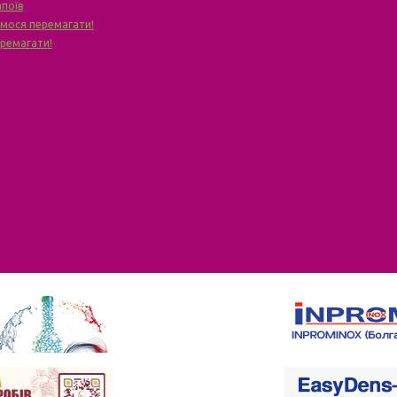
апоїв
чимося перемагати!
еремагати!