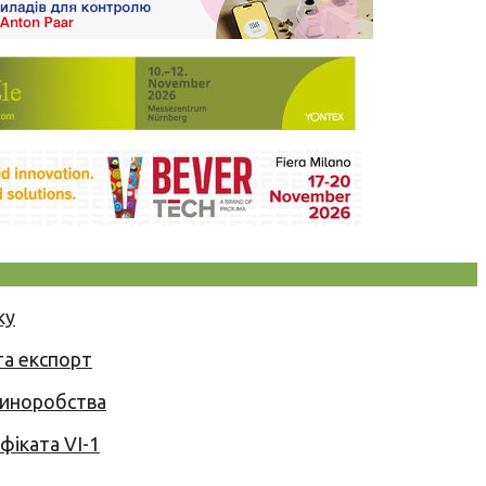
ку
та експорт
 виноробства
іката VI-1