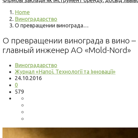
Фірмові заклади як інструмент бренду: досвід львів
Home
Виноградарство
О превращении винограда…
О превращении винограда в вино –
главный инженер АО «Mold-Nord»
Виноградарство
Журнал «Напої. Технології та Інновації»
24.10.2016
0
579