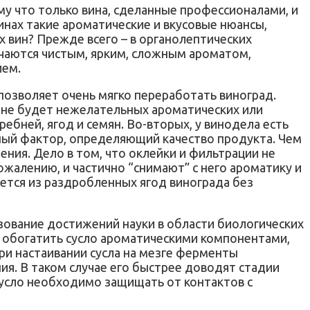
му что только вина, сделанные профессионалами, и
нах такие ароматические и вкусовые нюансы,
вин? Прежде всего – в органолептических
ичаются чистым, ярким, сложным ароматом,
ием.
озволяет очень мягко переработать виноград.
м не будет нежелательных ароматических или
ебней, ягод и семян. Во-вторых, у винодела есть
жный фактор, определяющий качество продукта. Чем
ния. Дело в том, что оклейки и фильтрации не
сожалению, и частично “снимают” с него ароматику и
ется из раздробленных ягод винограда без
ование достижений науки в области биологических
обогатить сусло ароматическими компонентами,
При настаивании сусла на мезге ферменты
ия. В таком случае его быстрее доводят стадии
 сусло необходимо защищать от контактов с