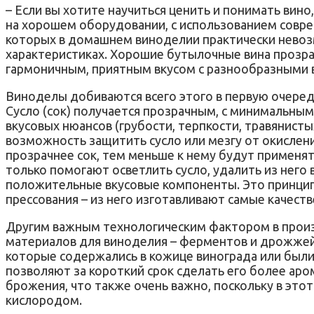
– Если вы хотите научиться ценить и понимать вин
на хорошем оборудовании, с использованием совре
которых в домашнем виноделии практически невозм
характеристиках. Хорошие бутылочные вина прозра
гармоничным, приятным вкусом с разнообразными 
Виноделы добиваются всего этого в первую очеред
Сусло (сок) получается прозрачным, с минимальны
вкусовых нюансов (грубости, терпкости, травянисты
возможность защитить сусло или мезгу от окислен
прозрачнее сок, тем меньше к нему будут применят
только помогают осветлить сусло, удалить из него 
положительные вкусовые компоненты. Это принципи
прессования – из него изготавливают самые качеств
Другим важным технологическим фактором в произв
материалов для виноделия – ферментов и дрожжей
которые содержались в кожице винограда или были с
позволяют за короткий срок сделать его более аро
брожения, что также очень важно, поскольку в это
кислородом.