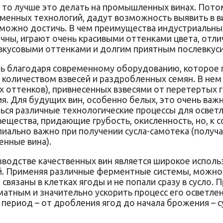
о, то лучше это делать на промышленных винах. Пото
менных технологий, дадут возможность выявить в ви
ожно достичь. В чем преимущества индустриальных 
чны, играют очень красивыми оттенками цвета, отл
вкусовыми оттенками и долгим приятным послевкус
ь благодаря современному оборудованию, которое п
м количеством взвесей и раздробленных семян. В не
х оттенков), привнесенных взвесями от перетертых гр
ия. Для будущих вин, особенно белых, это очень ва
ься различные технологические процессы для осветле
вещества, придающие грубость, окисленность, но, к 
ально важно при получении сусла-самотека (получа
енные вина).
одстве качественных вин является широкое использ
. Применяя различные ферментные системы, можно 
вязаны в клетках ягоды и не попали сразу в сусло. 
матным и значительно ускорить процесс его осветлен
т период – от дробления ягод до начала брожения –