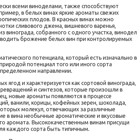
ески всеми виноделами, также способствуют
пример, в белых винах яркие ароматы свежих
тропических плодов. В красных винах можно
нотки сливового джема, вишневого варенья,
з винограда, собранного с одного участка, винодел
водить брожение белых вин при контролируемых
тического потенциала, который есть изначально в
й природой потенциал того или иного сорта
 определенном направлении.
ых ягод и характеризуется как сортовой винограда,
превращений и синтезов, которые произошли в
ец, новые ароматы появляются в процессе
ций, ванили, корицы, кофейных зерен, шоколада,
екоторых молекул, отвечающих за различные
ие в вина необычные ароматические и вкусовые
у его аромата. Высококачественным винам присущи
ля каждого сорта быть типичным.