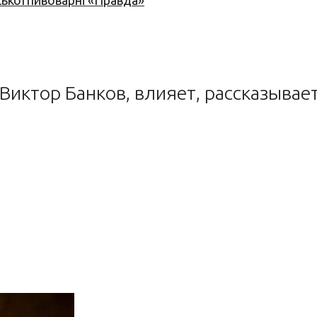
ської пивоварні «Правда»
 Виктор Банков, влияет, рассказыва