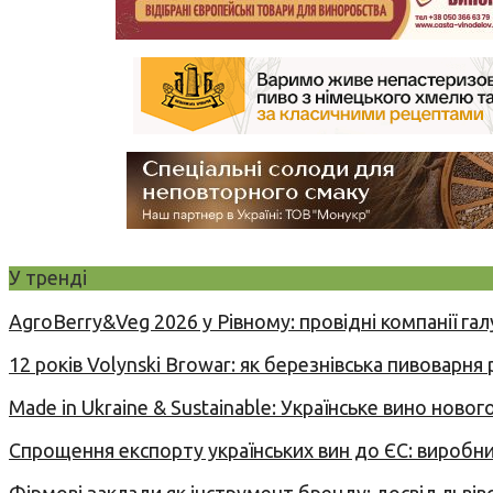
У тренді
AgroBerry&Veg 2026 у Рівному: провідні компанії гал
12 років Volynski Browar: як березнівська пивоварня
Made in Ukraine & Sustainable: Українське вино но
Спрощення експорту українських вин до ЄС: вироб