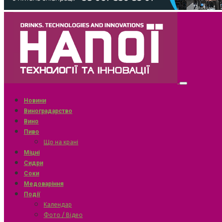
Новини
Виноградарство
Вино
Пиво
Що на крані
Міцні
Сидри
Соки
Медоваріння
Події
Календар
Фото / Відео