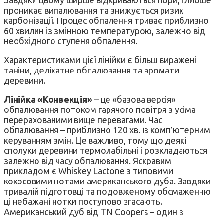
Завдяки цьому ширше відкриваються пори, глибше
проникає випалювання та знижується ризик
карбонізації. Процес обпалення триває приблизно
60 хвилин із змінною температурою, залежно від
необхідного ступеня обпалення.
Характеристиками цієї лінійки є більш виражені
таніни, делікатне обпалювання та аромати
деревини.
Лінійка «Конвекція»
– це «базова версія»
обпалювання потоком гарячого повітря з усіма
перерахованими вище перевагами. Час
обпалювання – приблизно 120 хв. із комп’ютерним
керуванням змін. Це важливо, тому що деякі
сполуки деревини термолабільні і розкладаються
залежно від часу обпалювання. Яскравим
прикладом є Whiskey Lactone з типовими
кокосовими нотами американського дуба. Завдяки
тривалій підготовці та подовженому обсмаженню
ці небажані нотки поступово згасають.
Американський дуб від TN Coopers – один з