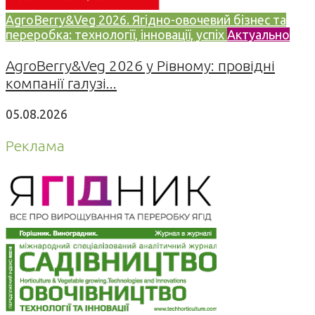
AgroBerry&Veg 2026. Ягідно-овочевий бізнес та
переробка: технології, інновації, успіх
Актуально
AgroBerry&Veg 2026 у Рівному: провідні
компанії галузі...
05.08.2026
Реклама