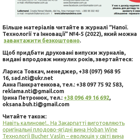
Більше матеріалів читайте в журналі “Напої.
Технології та Інновації” №4-5 (2022), який можна
завантажити безкоштовно
.
Щоб придбати друковані випуски журналів,
видані впродовж минулих років, звертайтеся:
Лариса Товкач, менеджер, +38 (097) 968 95
16, sad.nti@ukr.net
Анна Панкратенкова, тел.: +38 097 75 92 583,
reklama.nti@gmail.com
Ірина Петронюк, тел.:
+38 096 49 16 692
,
oksana.buh.ti@gmail.com
Читайте також:
Навіть калинове!.. На Закарпатті виготовляють
оригінальні плодово-ягідні вина Hoban Wine
Технології Bucher Vaslin – еволюція у світі вина