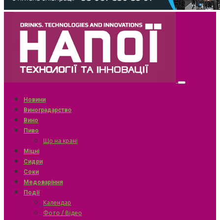
Новини
Виноградарство
Вино
Пиво
Що на крані
Міцні
Сидри
Соки
Медоваріння
Події
Календар
Фото / Відео