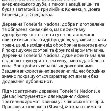
американського дуба, а також з акації, вишні та
бука з Патагонії. Є три лінійки: Конвекція, Довга
Конвекція та Спеціальна.
Деревина Toneleria Nacional добре підготовлена
та обпалена конвекцією, має ефективну
адсорбуючу здатність та суттєво допомагає
очистити вина на стадії бродіння, усуваючи запахи
трави, цвілі, наслідки від обробок на винограднику
й покращуючи сортові та фруктові аромати вина.
Деревина Toneleria Nacional дуже ефективна для
надання структури та тіла вину, навіть для білого
вина. Вона робить вина більш довговічними.
Завдяки використанню деревини під час бродіння
значно покращуються характеристики вин без
додавання дубових нот.
Під час витримки деревина Toneleria Nacional є
дієвим інструментом для надання якісних
третинних ароматів винам усіх цінових категорій.
Працюючи з клепкою (Staves), можна отримати