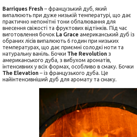
Barriques Fresh
– французький дуб, який
випалюють при дуже низькій температурі, що дає
практично непомітні тони обпалювання для
внесення свіжості та фруктових відтінків. Під час
виготовлення бочок
La Grace
американський дуб із
обраних лісів випалюють 6 годин при низьких
температурах, що дає приємні солодкі ноти та
натуральну ваніль. Бочки
The Revolution
з
американського дуба, з вибухом ароматів,
інтенсивних у всіх формах, особливо в смаку. Бочки
The Elevation
– із французького дуба. Це
найінтенсивніший дуб для аромату та смаку.