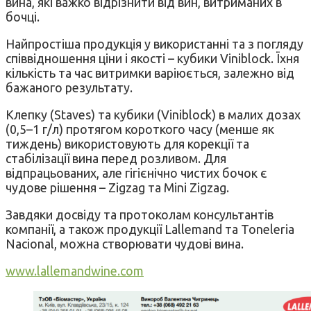
вина, які важко відрізнити від вин, витриманих в
бочці.
Найпростіша продукція у використанні та з погляду
співвідношення ціни і якості – кубики Viniblock. Їхня
кількість та час витримки варіюється, залежно від
бажаного результату.
Клепку (Staves) та кубики (Viniblock) в малих дозах
(0,5–1 г/л) протягом короткого часу (менше як
тиждень) використовують для корекції та
стабілізації вина перед розливом. Для
відпрацьованих, але гігієнічно чистих бочок є
чудове рішення – Zigzag та Mini Zigzag.
Завдяки досвіду та протоколам консультантів
компанії, а також продукції Lallemand та Toneleria
Nacional, можна створювати чудові вина.
www.lallemandwine.com