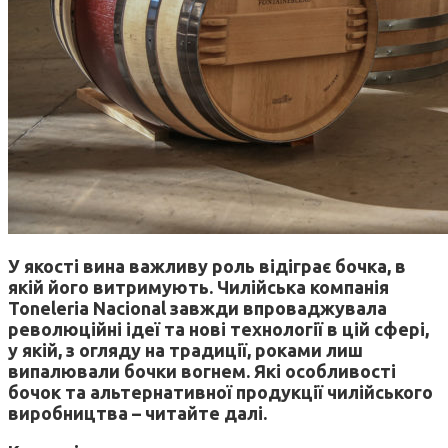
У якості вина важливу роль відіграє бочка, в
якій його витримують. Чилійська компанія
Toneleria Nacional завжди впроваджувала
революційні ідеї та нові технології в цій сфері,
у якій, з огляду на традиції, роками лиш
випалювали бочки вогнем. Які особливості
бочок та альтернативної продукції чилійського
виробництва – читайте далі.