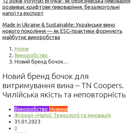
12 років Volynski Browar: як березнівська пивоварня
розвиває крафтове пивоваріння, безалкогольні
напої та експорт
Made in Ukraine & Sustainable: Українське вино
нового покоління — як ESG-практики формують
майбутнє виноробства
Home
Виноробство
Новий бренд бочок…
Новий бренд бочок для
витримування вина – TN Coopers.
Чилійська якість та неповторність
Виноробство
Новини
Журнал «Напої. Технології та Інновації»
31.01.2023
0