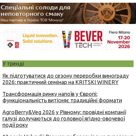
У тренді
Як підготуватися до сезону переробки винограду
2026: практичний семінар на KRITSKI WINERY
Трансформація ринку напоїв у Європі:
функціональність витісняє традиційні формати
AgroBerry&Veg 2026 у Рівному: провідні компанії
галузі долучаються до головної ягідно-овочевої
події року