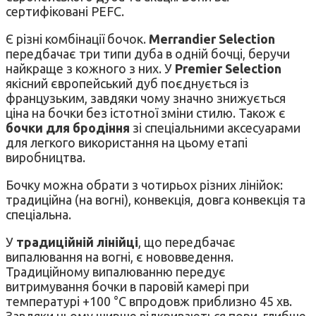
сертифіковані PEFC.
Є різні комбінації бочок.
Merrandier Selection
передбачає три типи дуба в одній бочці, беручи
найкраще з кожного з них. У
Premier Selection
якісний європейський дуб поєднується із
французьким, завдяки чому значно знижується
ціна на бочки без істотної зміни стилю. Також є
бочки для бродіння
зі спеціальними аксесуарами
для легкого використання на цьому етапі
виробництва.
Бочку можна обрати з чотирьох різних лінійок:
традиційна (на вогні), конвекція, довга конвекція та
спеціальна.
У
традиційній лінійці
, що передбачає
випалювання на вогні, є нововведення.
Традиційному випалюванню передує
витримування бочки в паровій камері при
температурі +100 °C впродовж приблизно 45 хв.