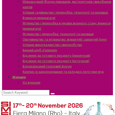
Міжнародний Форум пивоварів, дистиляторів і виробників
напоїв
Успішне садівництво і переробка: технології та інновації.
Вчимося перемагати!
Ягідництво і переробка в умовах воєнного стану: вчимося
перемагати!
Ягідництво і переробка: технології та інновації
Овочівництво та ягідництво: відкритий і закритий ґрунт
Успішне виноградарство і виноробство
Винний клуб «Галерея»
Від землі до готового продукту (зерняткові)
Від землі до готового продукту (кісточкові)
Всеукраїнський горіховий форум
Конгрес із заморожування та холодної логістики ягід
Журнали
Усі журнали