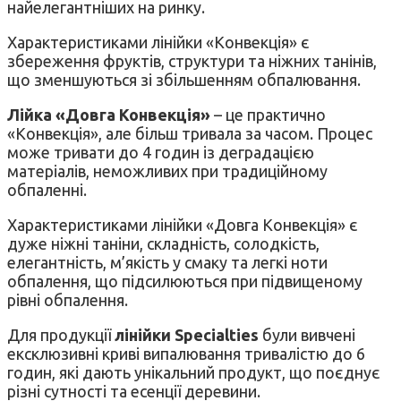
найелегантніших на ринку.
Характеристиками лінійки «Конвекція» є
збереження фруктів, структури та ніжних танінів,
що зменшуються зі збільшенням обпалювання.
Лійка «Довга Конвекція»
– це практично
«Конвекція», але більш тривала за часом. Процес
може тривати до 4 годин із деградацією
матеріалів, неможливих при традиційному
обпаленні.
Характеристиками лінійки «Довга Конвекція» є
дуже ніжні таніни, складність, солодкість,
елегантність, м’якість у смаку та легкі ноти
обпалення, що підсилюються при підвищеному
рівні обпалення.
Для продукції
лінійки Specialties
були вивчені
ексклюзивні криві випалювання тривалістю до 6
годин, які дають унікальний продукт, що поєднує
різні сутності та есенції деревини.