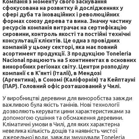
Компанія з моменту свого заснування
сфокусована на розвитку й дослідженнях у
сфері дуба та іноваційних і революційних
формах союзу дерева та вина. Значну частину
ресурсів компанія витрачає на сертифікацію
сировини, контроль якості та постійні технічні
консультації клієнтів. Це одна з провідних
компаній у цьому секторі, яка має повний
асортимент продукції. З продукцією Toneleria
Nacional працюють на 5 континентах в основних
виноробних регіонах світу. Центри розподілу
компанії є в К’янті (Італії), в Мендозі
(Аргентина), в Сономі (Каліфорнія) та Кейптауні
(ПАР). Головний офіс розташований у Чилі.
У виробництві деревини для виноробства завжди
важливою була якість танінів. Нові технології
дозволяють керувати цими характеристиками за
допомогою сушіння та обсмаження деревини.
Кліматичні умови в Чилі, для яких характерна
невелика кількість дощів та наявність чистої
джерельної води, завжди змушували Toneleria