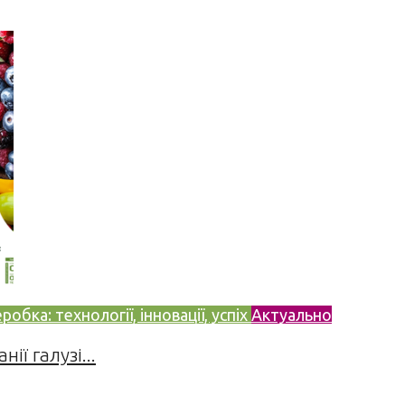
бка: технології, інновації, успіх
Актуально
ії галузі...