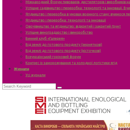
Міжнародний Форум пивоварів, дистиляторів і виробників н
Успішне садівництво і переробка: технології та інновації. В
Ягідництво і переробка в умовах воєнного стану: вчимося п
Ягідництво і переробка: технології та інновації
Овочівництво та ягідництво: відкритий і закритий ґрунт
Успішне виноградарство і виноробство
Винний клуб «Галерея»
Від землі до готового продукту (зерняткові)
Від землі до готового продукту (кісточкові)
Всеукраїнський горіховий форум
Конгрес із заморожування та холодної логістики ягід
Журнали
Усі журнали