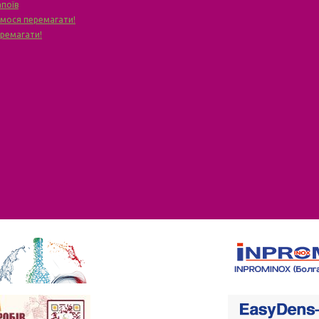
апоїв
чимося перемагати!
еремагати!