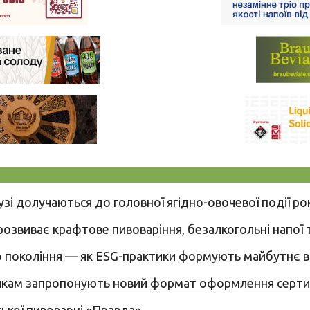
узі долучаються до головної ягідно-овочевої події ро
 розвиває крафтове пивоваріння, безалкогольні напої 
вого покоління — як ESG-практики формують майбутнє
никам запропонують новий формат оформлення сертиф