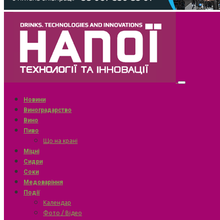
Новини
Виноградарство
Вино
Пиво
Що на крані
Міцні
Сидри
Соки
Медоваріння
Події
Календар
Фото / Відео