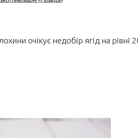
ської пивоварні «Правда»
охини очікує недобір ягід на рівні 