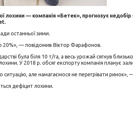
ої лохини — компанія «Бетек», прогнозує недобір 
et.
пади останньої зими.
до 20%», — повідомив Віктор Фарафонов.
стві була біля 10 т/га, а весь урожай сягнув близько
ини. У 2018 р. обсяг експорту компанія планує залиши
 ситуацію, але намагаємося не перегрівати ринок»,
ється дефіцит лохини.