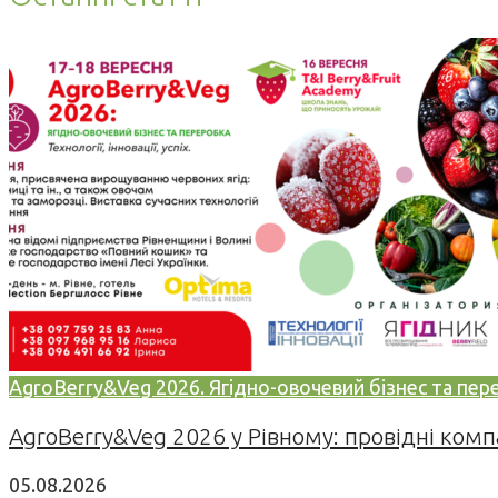
AgroBerry&Veg 2026. Ягідно-овочевий бізнес та переро
AgroBerry&Veg 2026 у Рівному: провідні компан
05.08.2026