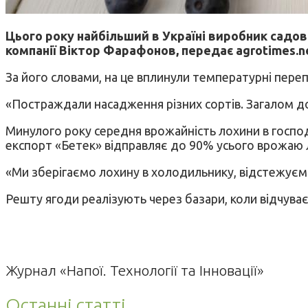
Цього року найбільший в Україні виробник садов
компанії Віктор Фарафонов, передає agrotimes.n
За його словами, на це вплинули температурні пере
«Постраждали насадження різних сортів. Загалом 
Минулого року середня врожайність лохини в господар
експорт «Бетек» відправляє до 90% усього врожаю лох
«Ми зберігаємо лохину в холодильнику, відстежуємо
Решту ягоди реалізують через базари, коли відчува
Журнал «Напої. Технології та Інновації»
Останні статті