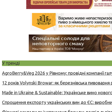
У тренді
AgroBerry&Veg 2026 у Рівному: провідні компанії гал
12 років Volynski Browar: як березнівська пивоварня
Made in Ukraine & Sustainable: Українське вино но
Спрощення експорту українських вин до ЄС: вироб