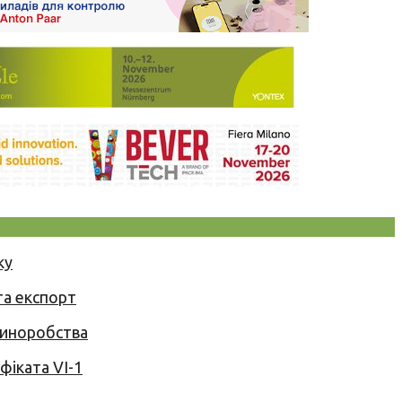
ку
та експорт
 виноробства
іката VI-1