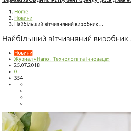
Фірмові заклади як інструмент бренду: досвід львів
Home
Новини
Найбільший вітчизняний виробник…
Найбільший вітчизняний виробник л
Новини
Журнал «Напої. Технології та Інновації»
25.07.2018
0
354