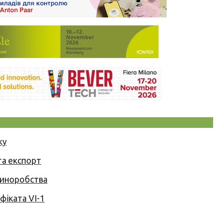
ку
та експорт
 виноробства
іката VI-1