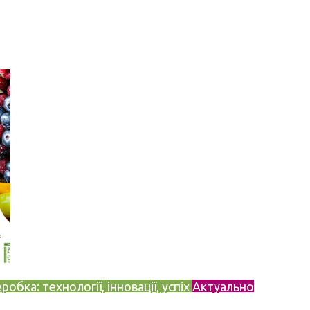
бка: технології, інновації, успіх
Актуально