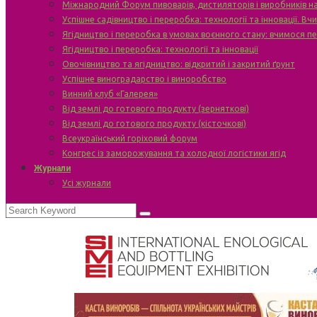
Міжнародний Форум пивоварів, дистиляторів і виробників н
Успішне садівництво і переробка: технології та інновації. В
Ягідництво і переробка в умовах воєнного стану: вчимося п
Ягідництво і переробка: технології та інновації
Овочівництво та ягідництво: відкритий і закритий ґрунт
Успішне виноградарство і виноробство
Винний клуб «Галерея»
Від землі до готового продукту (зерняткові)
Від землі до готового продукту (кісточкові)
Всеукраїнський горіховий форум
Конгрес із заморожування та холодної логістики ягід
Журнали
Усі журнали