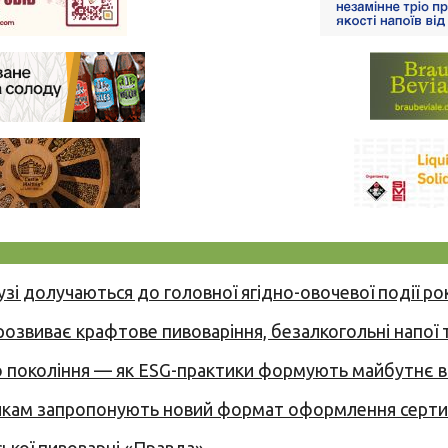
узі долучаються до головної ягідно-овочевої події ро
 розвиває крафтове пивоваріння, безалкогольні напої 
вого покоління — як ESG-практики формують майбутнє
никам запропонують новий формат оформлення сертиф