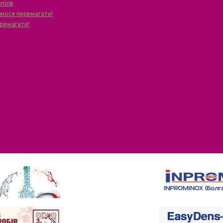
апоїв
чимося перемагати!
еремагати!