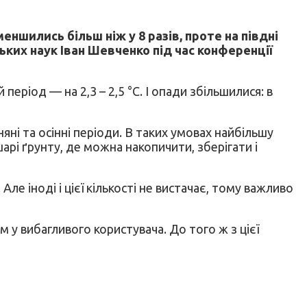
ншились більш ніж у 8 разів, проте на півдні
ських наук Іван Шевченко під час конференції
 період — на 2,3 – 2,5 °С. І опади збільшилися: в
яні та осінні періоди. В таких умовах найбільшу
рі ґрунту, де можна накопичити, зберігати і
ле іноді і цієї кількості не вистачає, тому важливо
у вибагливого користувача. До того ж з цієї