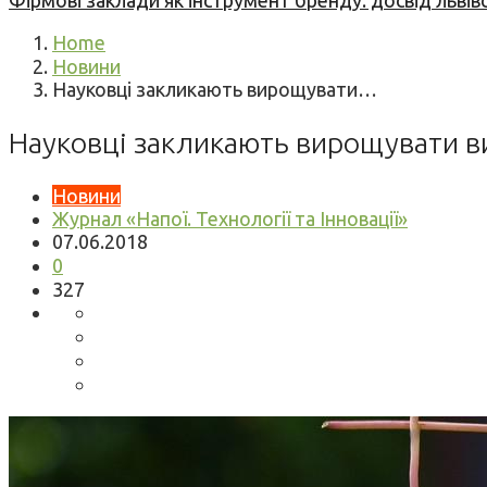
Фірмові заклади як інструмент бренду: досвід львів
Home
Новини
Науковці закликають вирощувати…
Науковці закликають вирощувати ви
Новини
Журнал «Напої. Технології та Інновації»
07.06.2018
0
327