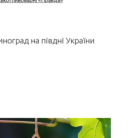
ської пивоварні «Правда»
ноград на півдні України