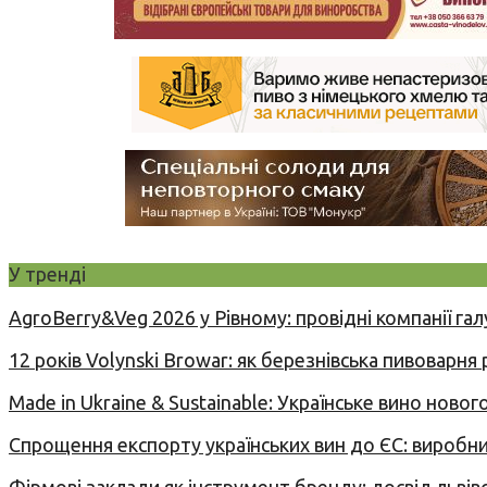
У тренді
AgroBerry&Veg 2026 у Рівному: провідні компанії гал
12 років Volynski Browar: як березнівська пивоварня
Made in Ukraine & Sustainable: Українське вино но
Спрощення експорту українських вин до ЄС: вироб