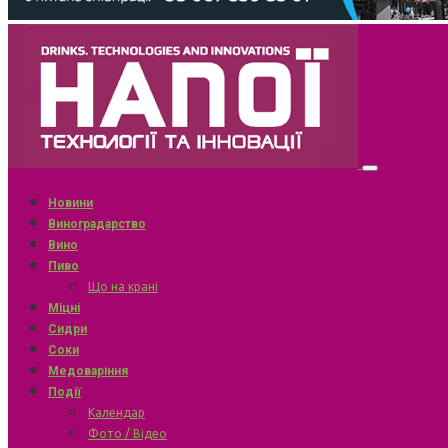
Новини
Виноградарство
Вино
Пиво
Що на крані
Міцні
Сидри
Соки
Медоваріння
Події
Календар
Фото / Відео