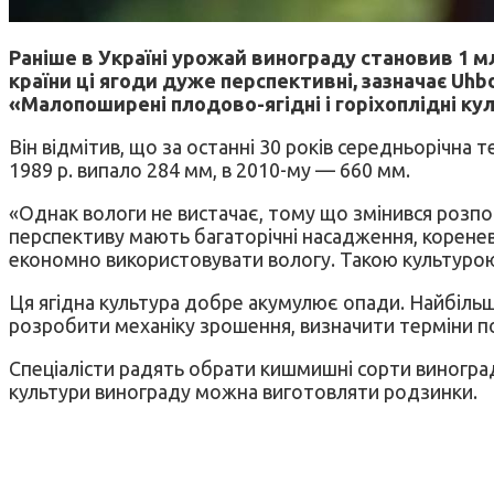
Раніше в Україні урожай винограду становив 1 мл
країни ці ягоди дуже перспективні, зазначає Uhb
«Малопоширені плодово-ягідні і горіхоплідні ку
Він відмітив, що за останні 30 років середньорічна те
1989 р. випало 284 мм, в 2010-му — 660 мм.
«Однак вологи не вистачає, тому що змінився розпод
перспективу мають багаторічні насадження, коренев
економно використовувати вологу. Такою культурою
Ця ягідна культура добре акумулює опади. Найбільша 
розробити механіку зрошення, визначити терміни п
Спеціалісти радять обрати кишмишні сорти винограду
культури винограду можна виготовляти родзинки.