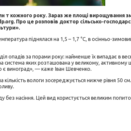
н т кожного року. Зараз же площі вирощування зме
dp.org. Про це розповів доктор сільсько-господар
льтури».
мпература піднялася на 1,5 – 1,7 °С, в осінньо-зимовий
іл опадів за порами року: найменше їх випадає в весн
а система яких розташована у великому, активному ша
 є виноград», — каже Іван Шевченко.
кількість вологи зосереджується нижче рівня 50 см. А
оливу.
 без насіння. Цей вид користується великим попитом 