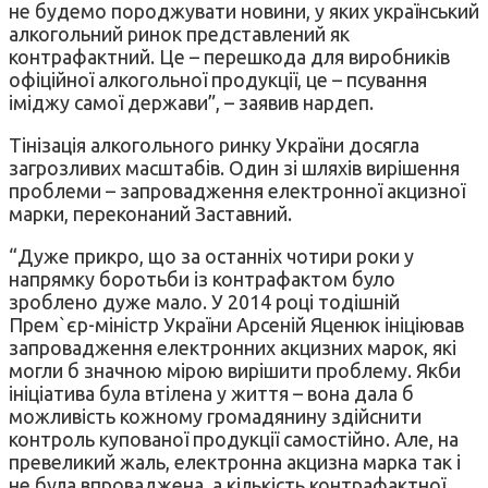
не будемо породжувати новини, у яких український
алкогольний ринок представлений як
контрафактний. Це – перешкода для виробників
офіційної алкогольної продукції, це – псування
іміджу самої держави”, – заявив нардеп.
Тінізація алкогольного ринку України досягла
загрозливих масштабів. Один зі шляхів вирішення
проблеми – запровадження електронної акцизної
марки, переконаний Заставний.
“Дуже прикро, що за останніх чотири роки у
напрямку боротьби із контрафактом було
зроблено дуже мало. У 2014 році тодішній
Прем`єр-міністр України Арсеній Яценюк ініціював
запровадження електронних акцизних марок, які
могли б значною мірою вирішити проблему. Якби
ініціатива була втілена у життя – вона дала б
можливість кожному громадянину здійснити
контроль купованої продукції самостійно. Але, на
превеликий жаль, електронна акцизна марка так і
не була впроваджена, а кількість контрафактної