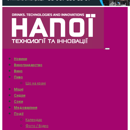
Новини
Виноградарство
Вино
Пиво
Що на крані
Міцні
Сидри
Соки
Медоваріння
Події
Календар
Фото / Відео