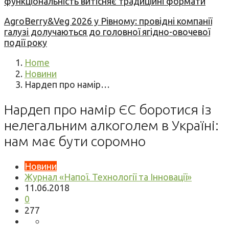
функціональність витісняє традиційні формати
AgroBerry&Veg 2026 у Рівному: провідні компанії
галузі долучаються до головної ягідно-овочевої
події року
Home
Новини
Нардеп про намір…
Нардеп про намір ЄС боротися із
нелегальним алкоголем в Україні:
нам має бути соромно
Новини
Журнал «Напої. Технології та Інновації»
11.06.2018
0
277