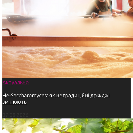
Актуально
Не-Saccharomyces: як нетрадиційні дріжджі
змінюють
07.08.2026