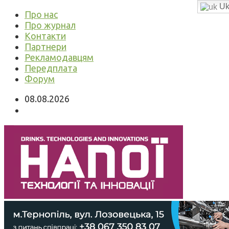
Uk
Про нас
Про журнал
Контакти
Партнери
Рекламодавцям
Передплата
Форум
08.08.2026