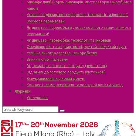
Міжнародний Форум пивоварів, дистиляторів і виробників
напоїв
Успішне садівництво і переробка: технології та інновації.
Вчимося перемагати!
Ягідництво і переробка в умовах воєнного стану: вчимося
перемагати!
Ягідництво і переробка: технології та інновації
Овочівництво та ягідництво: відкритий і закритий ґрунт
Успішне виноградарство і виноробство
Винний клуб «Галерея»
Від землі до готового продукту (зерняткові)
Від землі до готового продукту (кісточкові)
Всеукраїнський горіховий форум
Конгрес із заморожування та холодної логістики ягід
Журнали
Усі журнали