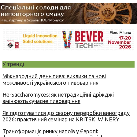
У тренді
Міжнародний день пива: виклики та нові
можливості українського пивоваріння
Не-Saccharomyces: як нетрадиційні дріжджі
змінюють сучасне пивоваріння
Як підготуватися до сезону переробки винограду
2026: практичний семінар на KRITSKI WINERY
Трансформація ринку напоїв у Європі: