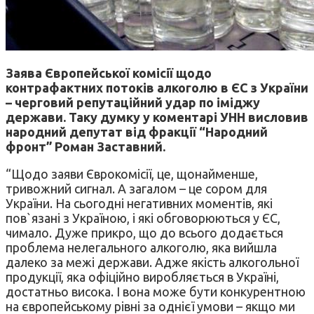
Заява Європейської комісії щодо
контрафактних потоків алкоголю в ЄС з України
– черговий репутаційний удар по іміджу
держави. Таку думку у коментарі УНН висловив
народний депутат від фракції “Народний
фронт” Роман Заставний.
“Щодо заяви Єврокомісії, це, щонайменше,
тривожний сигнал. А загалом – це сором для
України. На сьогодні негативних моментів, які
пов`язані з Україною, і які обговорюються у ЄС,
чимало. Дуже прикро, що до всього додається
проблема нелегального алкоголю, яка вийшла
далеко за межі держави. Адже якість алкогольної
продукції, яка офіційно виробляється в Україні,
достатньо висока. І вона може бути конкурентною
на європейському рівні за однієї умови – якщо ми