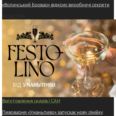
«Волинський Бровар» відкриє виробничі секрети
10.08.2026
Виготовлення сидрів і САН
Пивоварня «Уманьпиво» запускає нову лінійку