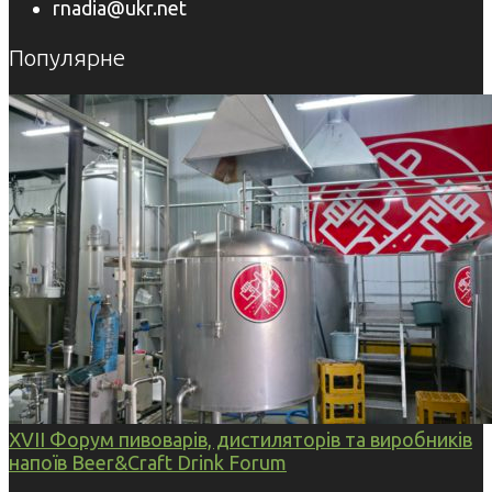
rnadia@ukr.net
Популярне
XVII Форум пивоварів, дистиляторів та виробників
напоїв Beer&Craft Drink Forum