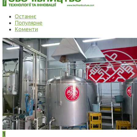
Останнє
Популярне
Коменти
1