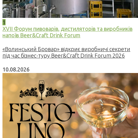
1
XVII Форум пивоварів, дистиляторів та виробників
напоїв Beer&Craft Drink Forum
«Волинський Бровар» відкриє виробничі секрети
під час бізнес-туру Beer&Craft Drink Forum 2026
10.08.2026