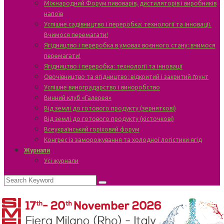
Міжнародний Форум пивоварів, дистиляторів і виробників
напоїв
Успішне садівництво і переробка: технології та інновації.
Вчимося перемагати!
Ягідництво і переробка в умовах воєнного стану: вчимося
перемагати!
Ягідництво і переробка: технології та інновації
Овочівництво та ягідництво: відкритий і закритий ґрунт
Успішне виноградарство і виноробство
Винний клуб «Галерея»
Від землі до готового продукту (зерняткові)
Від землі до готового продукту (кісточкові)
Всеукраїнський горіховий форум
Конгрес із заморожування та холодної логістики ягід
Журнали
Усі журнали