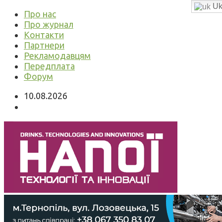
Uk
Про нас
Про журнал
Контакти
Партнери
Рекламодавцям
Передплата
Форум
10.08.2026