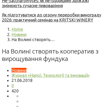
Не-Saccharomyces: як нетрадиційні дріжджі
змінюють сучасне пивоваріння
Як підготуватися до сезону переробки винограду
2026: практичний семінар на KRITSKI WINERY
Home
Новини
На Волині створять…
На Волині створять кооператив з
вирощування фундука
Новини
Журнал «Напої. Технології та Інновації»
21.06.2018
0
420