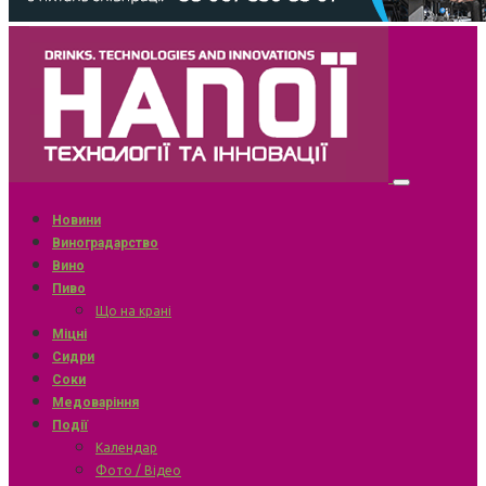
Новини
Виноградарство
Вино
Пиво
Що на крані
Міцні
Сидри
Соки
Медоваріння
Події
Календар
Фото / Відео