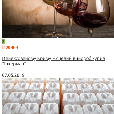
2
Новини
В анексованому Криму місцевий винороб купив
“Інкерман”
07.05.2019