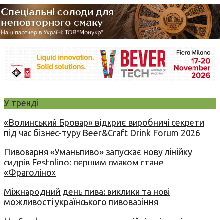
У тренді
«Волинський Бровар» відкриє виробничі секрети
під час бізнес-туру Beer&Craft Drink Forum 2026
Пивоварня «Уманьпиво» запускає нову лінійку
сидрів Festolino: першим смаком стане
«Фраголіно»
Міжнародний день пива: виклики та нові
можливості українського пивоваріння