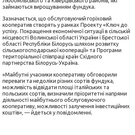
Любомльського та Ківерцівського районів, які
займаються вирощуванням фундука.
Зазначається, що обслуговуючий горіховий
кооператив створять у рамках Проекту «Ключ до
успіху. Покращення економічної ситуації в сільській
місцевості Волинської області України і Брестської
області Республіки Білорусь шляхом розвитку
сільськогосподарської кооперації» та Програми
територіальної співпраці країн Східного
партнерства Білорусь-Україна.
«Майбутні учасники кооперативу обговорили
переваги та недоліки різних сортів фундука,
можливість відвідати площі італійських та
польських сортів, визначили пріоритетні напрями
діяльності майбутнього обслуговуючого
кооперативу, можливості залучення інвестиційних
коштів», — йдеться у повідомленні.