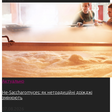
Актуально
Не-Saccharomyces: як нетрадиційні дріжджі
змінюють
07.08.2026