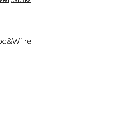
 виноробства
ood&Wine