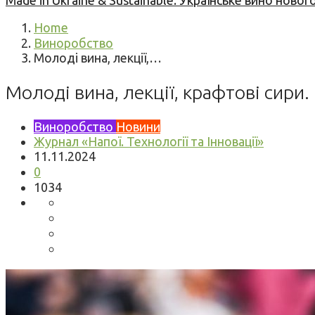
Made in Ukraine & Sustainable: Українське вино но
Home
Виноробство
Молоді вина, лекції,…
Молоді вина, лекції, крафтові сири
Виноробство
Новини
Журнал «Напої. Технології та Інновації»
11.11.2024
0
1034