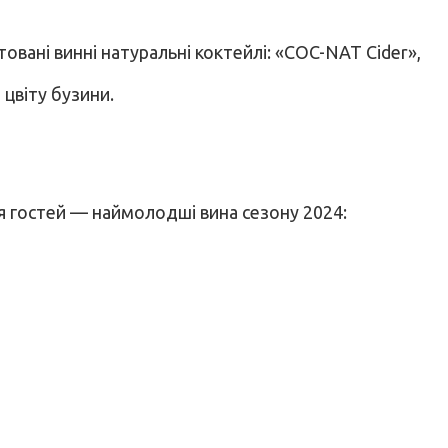
вані винні натуральні коктейлі: «COC-NAT Cider»,
цвіту бузини.
я гостей — наймолодші вина сезону 2024: