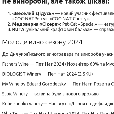
Не виноробні, але також цікаві:
«Веселий Дідусь»
— новий учасник фестивалю 
«COC-NATPerry», «COC-NAT Cherry».
Медоварня «Сікера»:
Pet-Cat «Special» — нат
RUTA:
унікальний крафтовий бальзам — справжня
Молоде вино сезону 2024
До Дня українського виноградара та винороба учас
Fathers Wine — Пет Нат 2024 (Йоханітер 60% та Му
BIOLOGIST Winery — Пет Нат 2024 (2 SKU)
My Wine by Eduard Gorodetsky — Пет Нати Розе та 
Stoic Winery — всі вина були з нового врожаю
Kulinichenko winery— Напівсухі «Дзюня на дефіляді»
Villa Tinta — Пет Нат Шардоне 2024, Пет Нат Піно 