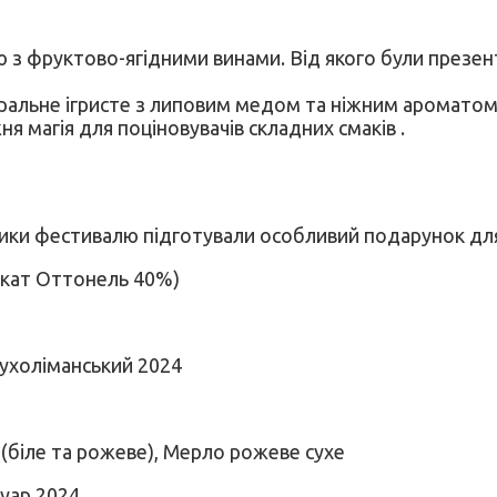
з фруктово-ягідними винами. Від якого були презенто
уральне ігристе з липовим медом та ніжним ароматом 
 магія для поціновувачів складних смаків .
ники фестивалю підготували особливий подарунок дл
скат Оттонель 40%)
Сухоліманський 2024
 (біле та рожеве), Мерло рожеве сухе
Нуар 2024