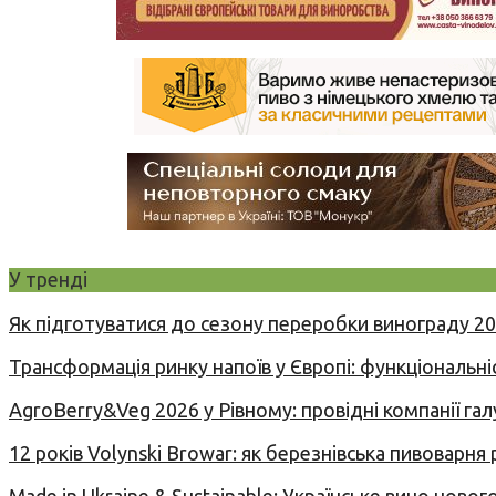
У тренді
Як підготуватися до сезону переробки винограду 2
Трансформація ринку напоїв у Європі: функціональні
AgroBerry&Veg 2026 у Рівному: провідні компанії гал
12 років Volynski Browar: як березнівська пивоварня