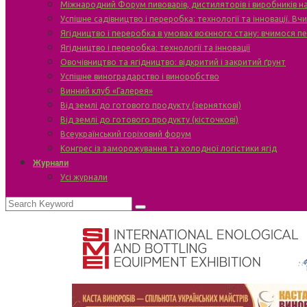
Міжнародний Форум пивоварів, дистиляторів і виробників н
Успішне садівництво і переробка: технології та інновації. В
Ягідництво і переробка в умовах воєнного стану: вчимося п
Ягідництво і переробка: технології та інновації
Овочівництво та ягідництво: відкритий і закритий ґрунт
Успішне виноградарство і виноробство
Винний клуб «Галерея»
Від землі до готового продукту (зерняткові)
Від землі до готового продукту (кісточкові)
Всеукраїнський горіховий форум
Конгрес із заморожування та холодної логістики ягід
Журнали
Усі журнали