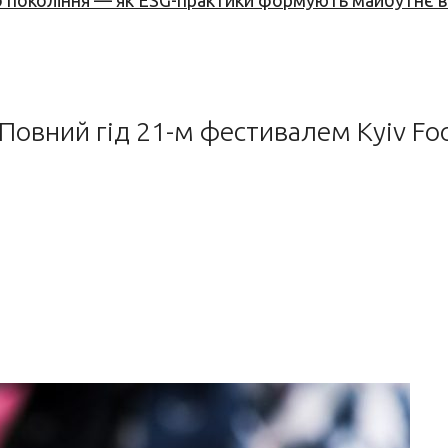
вого покоління — як ESG-практики формують майбутнє
. Повний гід 21-м фестивалем Kyiv F