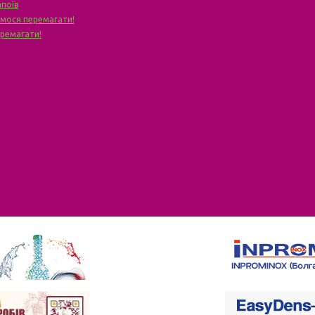
апоїв
чимося перемагати!
еремагати!