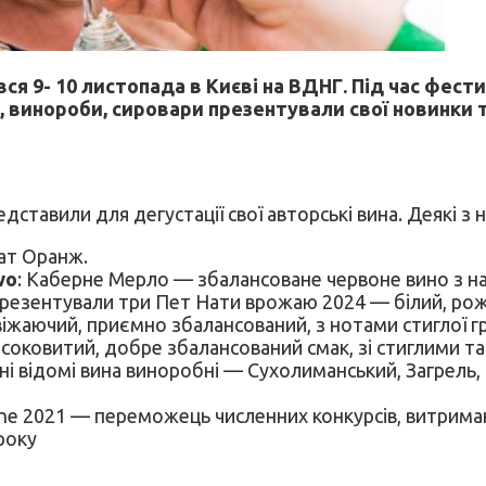
ся 9- 10 листопада в Києві на ВДНГ. Під час фести
у, винороби, сировари презентували свої новинки 
едставили для дегустації свої авторські вина. Деякі з н
ат Оранж.
wo
: Каберне Мерло — збалансоване червоне вино з на
презентували три Пет Нати врожаю 2024 — білий, рож
освіжаючий, приємно збалансований, з нотами стиглої гр
соковитий, добре збалансований смак, зі стиглими та
ні відомі вина виноробні — Сухолиманський, Загрель,
e 2021 — переможець численних конкурсів, витриман
року