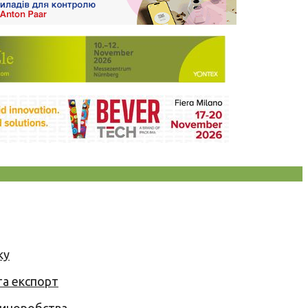
ку
та експорт