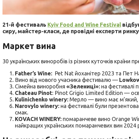
21-й фестиваль
Kyiv Food and Wine Festival
відбув
сиру, майстер-класи, де провідні експерти ринк
Маркет вина
30 українських виноробів із різних куточків країни пр
Father’s Wine:
Pet Nat йоханітер 2023 та Пет Н
Вино від нового учасника фестивалю —
Lowko
Сімейна виноробня
«Зелениці»:
на фестивалі 
Chateau Pinot
: Pinot Grigio Limited Edition — 
Kulinichenko winery:
Мерло — вино має м’який, 
Narovylo winery:
на фестивалі були презентова
смак.
KOVACH WINERY:
помаранчеве вино Orange Win
найкращих українських помаранчевих вин 2024 