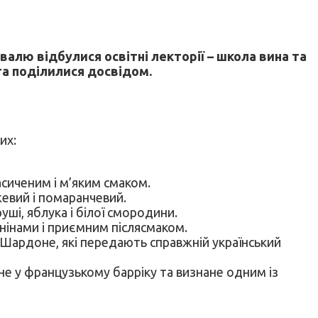
валю відбулися освітні лекторії – школа вина та
та поділилися досвідом.
их:
сиченим і м’яким смаком.
евий і помаранчевий.
уші, яблука і білої смородини.
нінами і приємним післясмаком.
 Шардоне, які передають справжній український
е у французькому барріку та визнане одним із