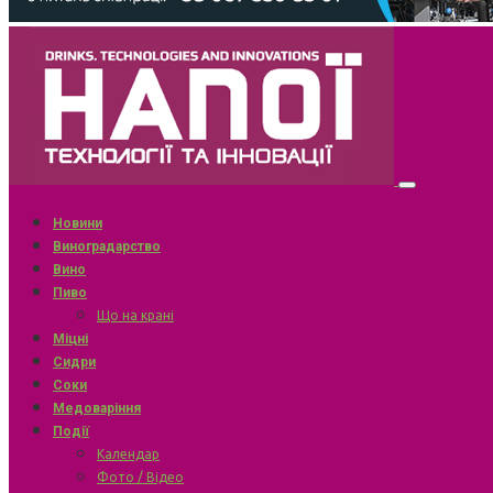
Новини
Виноградарство
Вино
Пиво
Що на крані
Міцні
Сидри
Соки
Медоваріння
Події
Календар
Фото / Відео