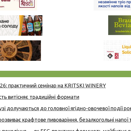
026: практичний семінар на KRITSKI WINERY
сть витісняє традиційні формати
узі долучаються до головної ягідно-овочевої події ро
 розвиває крафтове пивоваріння, безалкогольні напої 