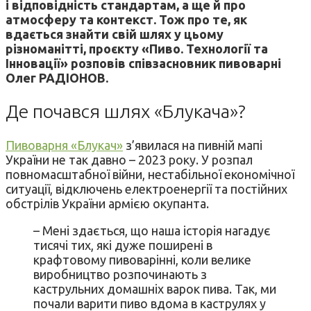
і відповідність стандартам, а ще й про
атмосферу та контекст. Тож про те, як
вдається знайти свій шлях у цьому
різноманітті, проєкту «Пиво. Технології та
Інновації» розповів співзасновник пивоварні
Олег РАДІОНОВ.
Де почався шлях «Блукача»?
Пивоварня «Блукач»
з’явилася на пивній мапі
України не так давно – 2023 року. У розпал
повномасштабної війни, нестабільної економічної
ситуації, відключень електроенергії та постійних
обстрілів України армією окупанта.
– Мені здається, що наша історія нагадує
тисячі тих, які дуже поширені в
крафтовому пивоварінні, коли велике
виробництво розпочинають з
каструльних домашніх варок пива. Так, ми
почали варити пиво вдома в каструлях у