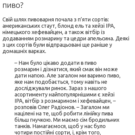
пиво?
Свій шлях пивоварня почала з п’яти сортів:
американських стаут, блонд ель та хейзі ІРА,
німецького хефевайцен, а також вітбір із
додаванням розмарину та цедри апельсина. Деякі
з цих сортів були відпрацьовані ще раніше у
домашніх варках.
– Нам було цікаво додати в пиво
розмарин і дізнатися, який смак він може
дати напою. Але загалом ми варимо пиво,
яке нам подобається, тому навіть не
досліджували ринок. Зараз з нашого
асортименту найпопулярнішими є хейзі
ІРА, вітбір з розмарином і хефевайцен, –
розповів Олег Радіонов. – Загалом ми
націлені на те, щоб робити лінійку пива
більш гнучкою. Ми маємо сiм бродильних
танкiв. Намагаємося, щоб у нас було
чотири постійні сорти, i, крiм того,