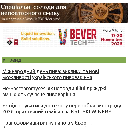
У тренді
Міжнародний день пива: виклики та нові
можливості українського пивоваріння
Не-Saccharomyces: як нетрадиційні дріжджі
змінюють сучасне пивоваріння
Як підготуватися до сезону переробки винограду
2026: практичний семінар на KRITSKI WINERY
Трансформація ринку напоїв у Європі: