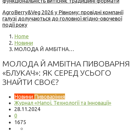
функціональність витісняє традиційні формати
AgroBerry&Veg 2026 у Рівному: провідні компанії
галузі долучаються до головної ягідно-овочевої
події року
Home
Новини
МОЛОДА Й АМБІТНА…
МОЛОДА Й АМБІТНА ПИВОВАРНЯ
«БЛУКАЧ»: ЯК СЕРЕД УСЬОГО
ЗНАЙТИ СВОЄ?
Новини
Пивоваріння
Журнал «Напої. Технології та Інновації»
28.11.2024
0
1675