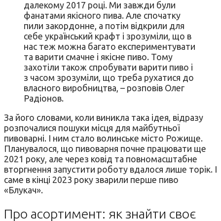
далекому 2017 році. Ми завжди були
фанатами якісного пива. Але спочатку
пили закордонне, а потім відкрили для
себе український крафт і зрозуміли, що в
нас теж можна багато експериментувати
та варити смачне і якісне пиво. Тому
захотіли також спробувати варити пиво і
з часом зрозуміли, що треба рухатися до
власного виробництва, – розповів Олег
Радіонов.
За його словами, коли виникла така ідея, відразу
розпочалися пошуки місця для майбутньої
пивоварні. І ним стало волинське місто Рожище.
Планувалося, що пивоварня почне працювати ще
2021 року, але через ковiд та повномасштабне
вторгнення запустити роботу вдалося лише торік. І
саме в кінці 2023 року зварили перше пиво
«Блукач».
Про асортимент: як знайти своє