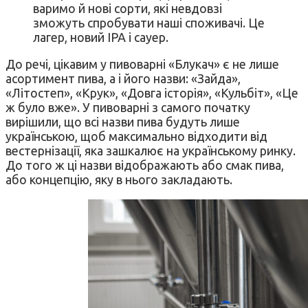
варимо й нові сорти, які невдовзі
зможуть спробувати наші споживачі. Це
лагер, новий ІРА і сауер.
До речі, цікавим у пивоварні «Блукач» є не лише
асортимент пива, а і його назви: «Зайда»,
«Літостеп», «Крук», «Довга історія», «Кульбіт», «Це
ж було вже». У пивоварні з самого початку
вирішили, що всі назви пива будуть лише
українською, щоб максимально відходити від
вестернізації, яка зашкалює на українському ринку.
До того ж ці назви відображають або смак пива,
або концепцію, яку в нього закладають.