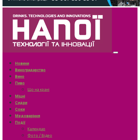
Новини
Виноградарство
Вино
Пиво
Що на крані
Міцні
Сидри
Соки
Медоваріння
Події
Календар
Фото / Відео