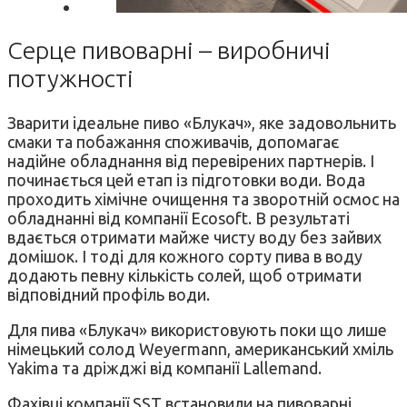
Серце пивоварні – виробничі
потужності
Зварити ідеальне пиво «Блукач», яке задовольнить
смаки та побажання споживачів, допомагає
надійне обладнання від перевірених партнерів. І
починається цей етап із підготовки води. Вода
проходить хiмiчне очищення та зворотнiй осмос на
обладнанні вiд компанiї Ecosoft. В результаті
вдається отримати майже чисту воду без зайвих
домiшок. І тоді для кожного сорту пива в воду
додають певну кількість солей, щоб отримати
відповідний профіль води.
Для пива «Блукач» використовують поки що лише
німецький солод Weyermann, американський хміль
Yakima та дріжджі від компанії Lallemand.
Фахівці компанії SST встановили на пивоварні