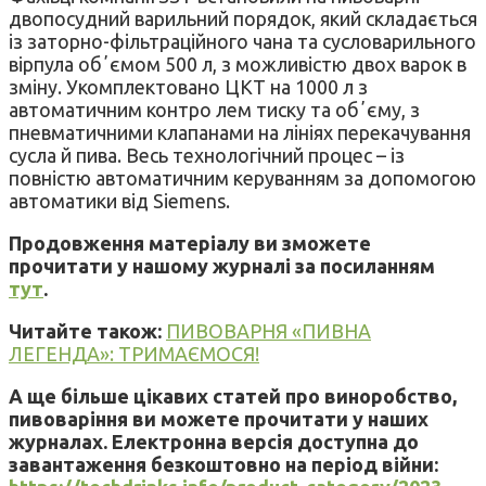
двопосудний варильний порядок, який складається
із заторно-фільтраційного чана та сусловарильного
вірпула обʼємом 500 л, з можливістю двох варок в
зміну. Укомплектовано ЦКТ на 1000 л з
автоматичним контро лем тиску та обʼєму, з
пневматичними клапанами на лініях перекачування
сусла й пива. Весь технологічний процес – із
повністю автоматичним керуванням за допомогою
автоматики від Siemens.
Продовження матеріалу ви зможете
прочитати у нашому журналі за посиланням
тут
.
Читайте також:
ПИВОВАРНЯ «ПИВНА
ЛЕГЕНДА»: ТРИМАЄМОСЯ!
А ще більше цікавих статей про виноробство,
пивоваріння ви можете прочитати у наших
журналах. Електронна версія доступна до
завантаження безкоштовно на період війни: