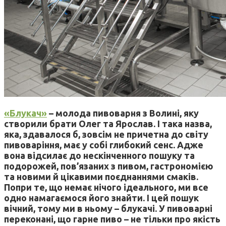
«Блукач»
– молода пивоварня з Волині, яку
створили брати Олег та Ярослав. І така назва,
яка, здавалося б, зовсім не причетна до світу
пивоваріння, має у собі глибокий сенс. Адже
вона відсилає до нескінченного пошуку та
подорожей, пов’язаних з пивом, гастрономією
та новими й цікавими поєднаннями смаків.
Попри те, що немає нічого ідеального, ми все
одно намагаємося його знайти. І цей пошук
вічний, тому ми в ньому – блукачі. У пивоварні
переконані, що гарне пиво – не тільки про якість