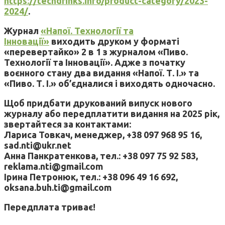
https://techdrinks.info/product-category/2023-
2024/
.
Журнал
«Напої. Технології та
Інновації»
виходить друком у форматі
«перевертайко» 2 в 1 з журналом «Пиво.
Технології та Інновації». Адже з початку
воєнного стану два видання «Напої. Т. І.» та
«Пиво. Т. І.» об’єдналися і виходять одночасно.
Щоб придбати друкований випуск нового
журналу або передплатити видання на 2025 рік,
звертайтеся за контактами:
Лариса Товкач, менеджер, +38 097 968 95 16,
sad.nti@ukr.net
Анна Панкратенкова, тел.: +38 097 75 92 583,
reklama.nti@gmail.com
Ірина Петронюк, тел.: +38 096 49 16 692,
oksana.buh.ti@gmail.com
Передплата триває!