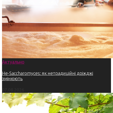
Актуально
Не-Saccharomyces: як нетрадиційні дріжджі
змінюють
07.08.2026