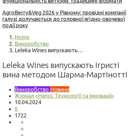
функціональність витісняє традиційні формати
AgroBerry&Veg 2026 у Рівному: провідні компанії
галузі долучаються до головної ягідно-овочевої
події року
Home
Виноробство
Leleka Wines випускають…
Leleka Wines випускають ігристі
вина методом Шарма-Мартінотті
Виноробство
Новини
Журнал «Напої. Технології та Інновації»
10.04.2024
0
1722