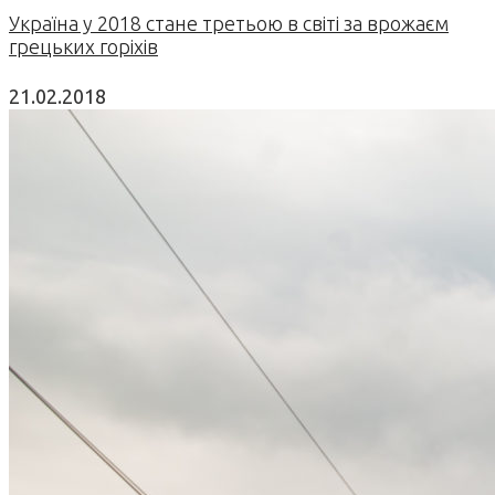
Україна у 2018 стане третьою в світі за врожаєм
грецьких горіхів
21.02.2018