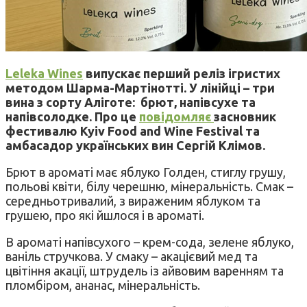
Leleka Wines
випускає перший реліз ігристих
методом Шарма-Мартінотті. У лінійці – три
вина з сорту Аліготе: брют, напівсухе та
напівсолодке. Про це
повідомляє
засновник
фестивалю Kyiv Food and Wine Festival та
амбасадор українських вин Сергій Клімов.
Брют в ароматі має яблуко Голден, стиглу грушу,
польові квіти, білу черешню, мінеральність. Смак –
середньотривалий, з вираженим яблуком та
грушею, про які йшлося і в ароматі.
В ароматі напівсухого – крем-сода, зелене яблуко,
ваніль стручкова. У смаку – акацієвий мед та
цвітіння акації, штрудель із айвовим варенням та
пломбіром, ананас, мінеральність.