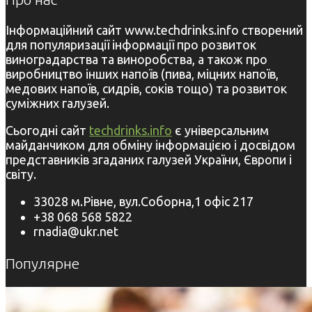
Інформаційний сайт www.techdrinks.info створений
для популяризації інформації про розвиток
виноградарства та виноробства, а також про
виробництво інших напоїв (пива, міцних напоїв,
медових напоїв, сидрів, соків тощо) та розвиток
суміжних галузей.
Сьогодні сайт
techdrinks.info
є універсальним
майданчиком для обміну інформацією і досвідом
представників згаданих галузей України, Європи і
світу.
33028 м.Рівне, вул.Соборна,1 офіс 217
+38 068 568 5822
rnadia@ukr.net
Популярне