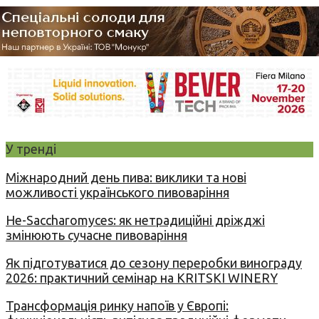
У тренді
Міжнародний день пива: виклики та нові
можливості українського пивоваріння
Не-Saccharomyces: як нетрадиційні дріжджі
змінюють сучасне пивоваріння
Як підготуватися до сезону переробки винограду
2026: практичний семінар на KRITSKI WINERY
Трансформація ринку напоїв у Європі: