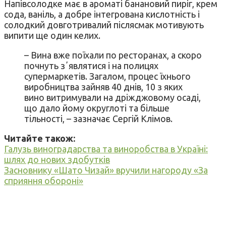
Напівсолодке має в ароматі банановий пиріг, крем
сода, ваніль, а добре інтегрована кислотність і
солодкий довготривалий післясмак мотивують
випити ще один келих.
– Вина вже поїхали по ресторанах, а скоро
почнуть зʼявлятися і на полицях
супермаркетів. Загалом, процес їхнього
виробництва зайняв 40 днів, 10 з яких
вино витримували на дріжджовому осаді,
що дало йому округлоті та більше
тільності, – зазначає Сергій Клімов.
Читайте також:
Галузь виноградарства та виноробства в Україні:
шлях до нових здобутків
Засновнику «Шато Чизай» вручили нагороду «За
сприяння обороні»