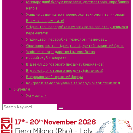
Міжнародний Форум пивоварів, дистиляторів і виробників
напоїв
Успішне садівництво і переробка: технології та інновації.
Вчимося перемагати!
Ягідництво і переробка в умовах воєнного стану: вчимося
перемагати!
Ягідництво і переробка: технології та інновації
Овочівництво та ягідництво: відкритий і закритий ґрунт
Успішне виноградарство і виноробство
Винний клуб «Галерея»
Від землі до готового продукту (зерняткові)
Від землі до готового продукту (кісточкові)
Всеукраїнський горіховий форум
Конгрес із заморожування та холодної логістики ягід
Журнали
Усі журнали