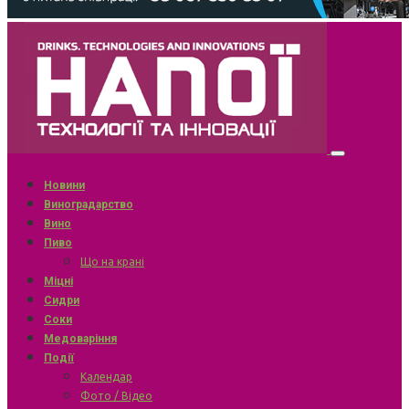
Новини
Виноградарство
Вино
Пиво
Що на крані
Міцні
Сидри
Соки
Медоваріння
Події
Календар
Фото / Відео