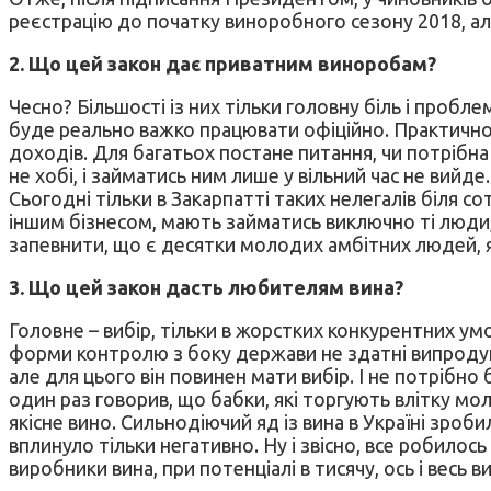
реєстрацію до початку виноробного сезону 2018, ал
2. Що цей закон дає приватним виноробам?
Чесно? Більшості із них тільки головну біль і проб
буде реально важко працювати офіційно. Практично 
доходів. Для багатьох постане питання, чи потрібна
не хобі, і займатись ним лише у вільний час не вийде.
Сьогодні тільки в Закарпатті таких нелегалів біля со
іншим бізнесом, мають займатись виключно ті люди, 
запевнити, що є десятки молодих амбітних людей, як
3. Що цей закон дасть любителям вина?
Головне – вибір, тільки в жорстких конкурентних ум
форми контролю з боку держави не здатні випродуку
але для цього він повинен мати вибір. І не потрібно
один раз говорив, що бабки, які торгують влітку мол
якісне вино. Сильнодіючий яд із вина в Україні зроб
вплинуло тільки негативно. Ну і звісно, все робилось
виробники вина, при потенціалі в тисячу, ось і весь ви