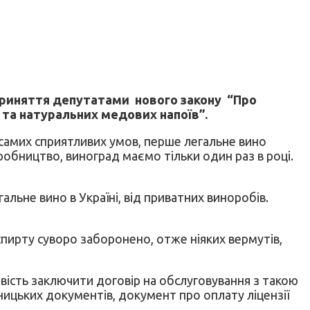
приняття депутатами нового закону “Про
 та натуральних медових напоїв”.
а самих сприятливих умов, перше легальне вино
робництво, виноград маємо тільки один раз в році.
альне вино в Україні, від приватних виноробів.
спирту суворо заборонено, отже ніяких вермутів,
вість заключити договір на обслуговування з такою
ницьких документів, документ про оплату ліцензії