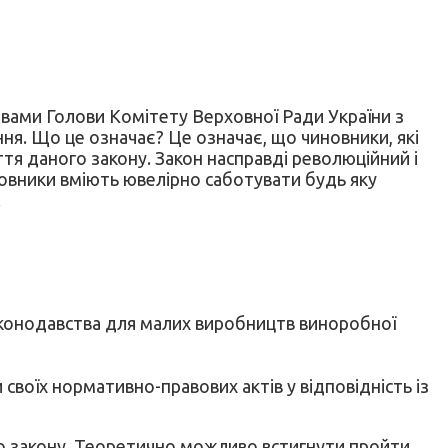
ловами Голови Комітету Верховної Ради України з
ня. Що це означає? Це означає, що чиновники, які
ття даного закону. Закон насправді революційний і
иновники вміють ювелірно саботувати будь яку
.
законодавства для малих виробництв виноробної
воїх нормативно-правових актів у відповідність із
ого закону. Теоретично можливо встигнути пройти