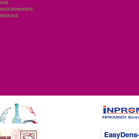
апоїв
чимося перемагати!
еремагати!