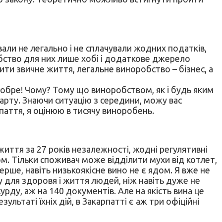
вали не легально і не сплачували жодних податків,
бство для них лише хобі і додаткове джерело
ити звичне життя, легальне виноробство – бізнес, а
е добре! Чому? Тому що виноробством, як і будь яким
тарту. Знаючи ситуацію з середини, можу вас
паття, я оцінюю в тисячу виноробень.
иття за 27 років незалежності, жодні регулятивні
. Тільки споживач може відділити мухи від котлет,
перше, навіть низькоякісне вино не є ядом. Я вже не
у для здоровя і життя людей, ніж навіть дуже не
рду, аж на 140 документів. Але на якість вина це
ультаті їхніх дій, в Закарпатті є аж три офіційні