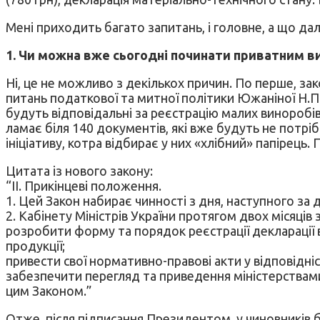
Мені приходить багато запитань, і головне, а що дал
1. Чи можна вже сьогодні починати приватним в
Ні, це не можливо з декількох причин. По перше, за
питань податкової та митної політики Южаніної Н.П
будуть відповідальні за реєстрацію малих виноробів
ламає біля 140 документів, які вже будуть не потрі
ініціативу, котра відбирає у них «хлібний» папірець
Цитата із нового закону:
“IІ. Прикінцеві положення.
1. Цей Закон набирає чинності з дня, наступного за 
2. Кабінету Міністрів України протягом двох місяців
розробити форму та порядок реєстрації декларації 
продукції;
привести свої нормативно-правові акти у відповідніс
забезпечити перегляд та приведення міністерствами
цим Законом.”
Отже, після підписання Президентом, у чиновників 