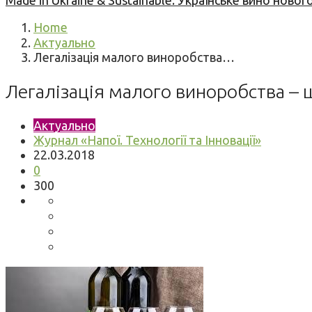
Made in Ukraine & Sustainable: Українське вино но
Home
Актуально
Легалізація малого виноробства…
Легалізація малого виноробства – 
Актуально
Журнал «Напої. Технології та Інновації»
22.03.2018
0
300