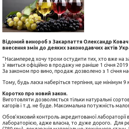
Відомий винороб з Закарпаття Олександр Ковач н
внесення змін до деяких законодавчих актів Ук
“Насамперед хочу трохи остудити тих, хто вже на за
з`явиться офіційно в продажу не раніше 1 січня 201
За законом про вино, продаж дозволено з 1 січня н
Тому, будь ласка наберіться терпіння, ще мінімум 9 
Коротко про новий закон.
Виготовляти дозволяється тільки натуральні сортов
кагорів і т.д. не буде. Максимальна потужність мало
Обов’язковий контроль акредитованої лабораторії в
лабораторією, адже власна, то дуже дорого. Для реє
(780 грн), декларація матеріально-технічного стану