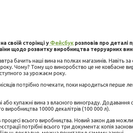
а своїй сторінці у
Фейсбук
розповів про деталі 
раїни щодо розвитку виробництва терруарних вин
втра бачить наші вина на полках магазинів. Навіть з
9 року. Чому? Тому що виноробство це не ковбасне ви
аступного за урожаєм року.
місяців потрібно почекати, поки народиться перше лег
і або купажні вина з власного винограду. Додавання 
го виробництва 10000 декалітрів (100 000 л).
 процесі всього виробництва. Новий закон дав можли
страції потрібні всього три документа: копія заснов
. Більш докладно, можна почитати в самому законі.