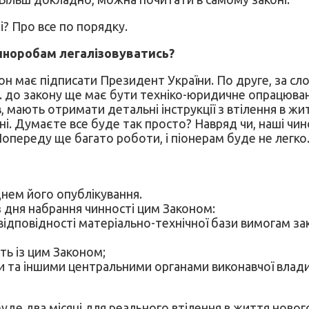
і? Про все по порядку.
иноробам легалізовуватись?
кон має підписати Президент України. По друге, за с
. до закону ще має бути техніко-юридичне опрацюван
, мають отримати детальні інструкції з втілення в жи
бні. Думаєте все буде так просто? Навряд чи, наші ч
. Попереду ще багато роботи, і піонерам буде не легко
днем його опублікування.
 з дня набрання чинності цим Законом:
відповідності матеріально-технічної бази вимогам 
ть із цим Законом;
 та іншими центральними органами виконавчої влади с
буде два місяці для реального втілення в життя нов