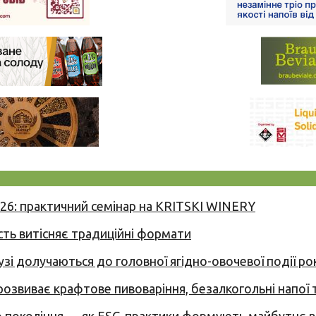
026: практичний семінар на KRITSKI WINERY
сть витісняє традиційні формати
узі долучаються до головної ягідно-овочевої події ро
 розвиває крафтове пивоваріння, безалкогольні напої 