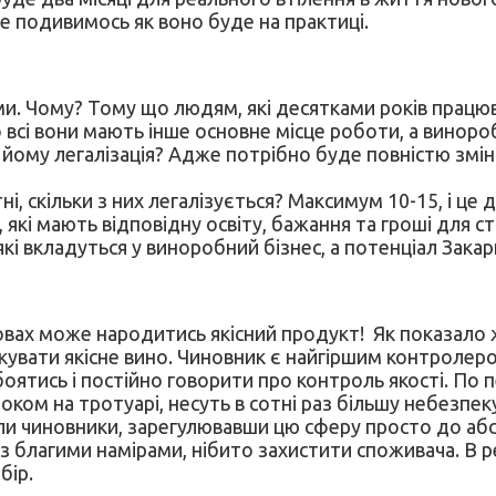
е подивимось як воно буде на практиці.
леми. Чому? Тому що людям, які десятками років працю
всі вони мають інше основне місце роботи, а виноро
 йому легалізація? Адже потрібно буде повністю змін
тні, скільки з них легалізується? Максимум 10-15, і ц
які мають відповідну освіту, бажання та гроші для с
і вкладуться у виноробний бізнес, а потенціал Закар
овах може народитись якісний продукт! Як показало ж
вати якісне вино. Чиновник є найгіршим контролером
 боятись і постійно говорити про контроль якості. По 
оком на тротуарі, несуть в сотні раз більшу небезпек
или чиновники, зарегулювавши цю сферу просто до абсу
 з благими намірами, нібито захистити споживача. В рез
бір.