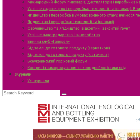
Міжнародний Форум пивоварів, дистиляторів і виробників н
Успішне садівництво і переробка: технології та інновації. В
Ягідництво і переробка в умовах воєнного стану: вчимося п
Ягідництво і переробка: технології та інновації
Овочівництво та ягідництво: відкритий і закритий ґрунт
Успішне виноградарство і виноробство
Винний клуб «Галерея»
Від землі до готового продукту (зерняткові)
Від землі до готового продукту (кісточкові)
Всеукраїнський горіховий форум
Конгрес із заморожування та холодної логістики ягід
Журнали
Усі журнали