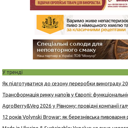
У тренді
Як підготуватися до сезону переробки винограду 2
Трансформація ринку напоїв у Європі: функціональні
AgroBerry&Veg 2026 у Рівному: провідні компанії гал
12 років Volynski Browar: як березнівська пивоварня