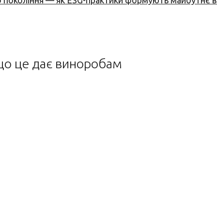
вого покоління — як ESG-практики формують майбутнє
що це дає виноробам