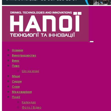
Новини
Виноградарство
Вино
Пиво
Що на крані
Міцні
Сидри
Соки
Медоваріння
Події
Календар
Фото / Відео