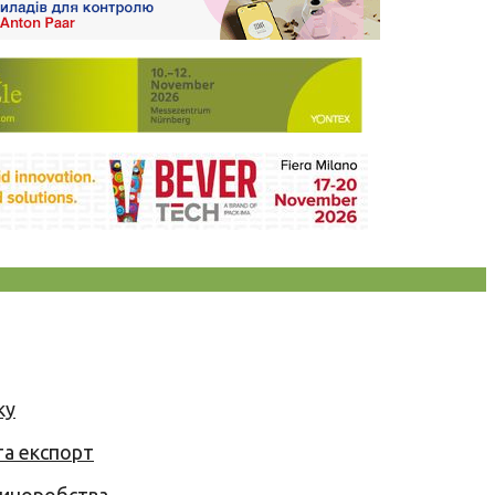
ку
та експорт