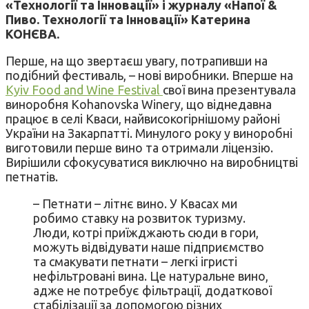
«Технології та Інновації» і журналу «Напої &
Пиво. Технології та Інновації» Катерина
КОНЄВА.
Перше, на що звертаєш увагу, потрапивши на
подібний фестиваль, – нові виробники. Вперше на
Kyiv Food and Wine Festival
свої вина презентувала
виноробня Kohanovska Winery, що віднедавна
працює в селі Кваси, найвисокогірнішому районі
України на Закарпатті. Минулого року у виноробні
виготовили перше вино та отримали ліцензію.
Вирішили сфокусуватися виключно на виробництві
петнатів.
– Петнати – літнє вино. У Квасах ми
робимо ставку на розвиток туризму.
Люди, котрі приїжджають сюди в гори,
можуть відвідувати наше підприємство
та смакувати петнати – легкі ігристі
нефільтровані вина. Це натуральне вино,
адже не потребує фільтрації, додаткової
стабілізації за допомогою різних