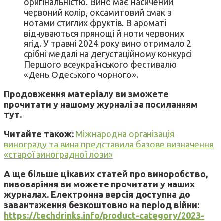
оригінальністю. Вино має насичений
червоний колір, оксамитовий смак з
нотами стиглих фруктів. В ароматі
відчуваються прянощі й ноти червоних
ягід. У травні 2024 року вино отримало 2
срібні медалі на дегустаційному конкурсі
Першого всеукраїнського фестивалю
«День Одеського чорного».
Продовження матеріалу ви зможете
прочитати у нашому журналі за посиланням
тут.
Читайте також:
Міжнародна організація
винограду та вина представила базове визначення
«старої виноградної лози»
А ще більше цікавих статей про виноробство,
пивоваріння ви можете прочитати у наших
журналах. Електронна версія доступна до
завантаження безкоштовно на період війни:
https://techdrinks.info/product-category/2023-