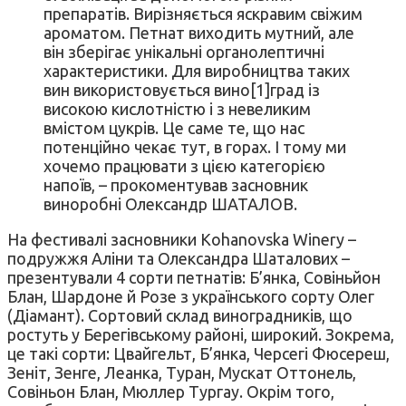
препаратів. Вирізняється яскравим свіжим
ароматом. Петнат виходить мутний, але
він зберігає унікальні органолептичні
характеристики. Для виробництва таких
вин використовується вино[1]град із
високою кислотністю і з невеликим
вмістом цукрів. Це саме те, що нас
потенційно чекає тут, в горах. І тому ми
хочемо працювати з цією категорією
напоїв, – прокоментував засновник
виноробні Олександр ШАТАЛОВ.
На фестивалі засновники Kohanovska Winery –
подружжя Аліни та Олександра Шаталових –
презентували 4 сорти петнатів: Б’янка, Совіньйон
Блан, Шардоне й Розе з українського сорту Олег
(Діамант). Сортовий склад виноградників, що
ростуть у Берегівському районі, широкий. Зокрема,
це такі сорти: Цвайгельт, Б’янка, Черсегі Фюсереш,
Зеніт, Зенге, Леанка, Туран, Мускат Оттонель,
Совіньон Блан, Мюллер Тургау. Окрім того,