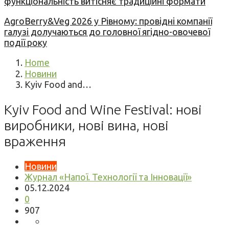
функціональність витісняє традиційні формати
AgroBerry&Veg 2026 у Рівному: провідні компанії
галузі долучаються до головної ягідно-овочевої
події року
Home
Новини
Kyiv Food and…
Kyiv Food and Wine Festival: нові
виробники, нові вина, нові
враження
Новини
Журнал «Напої. Технології та Інновації»
05.12.2024
0
907