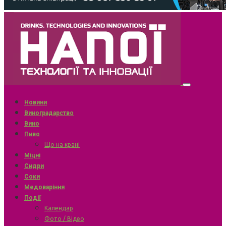
Новини
Виноградарство
Вино
Пиво
Що на крані
Міцні
Сидри
Соки
Медоваріння
Події
Календар
Фото / Відео