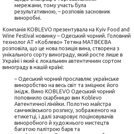
мережами, тому участь була
результативною, – розповів засновник
виноробні.
Компанія KOBLEVO презентувала на Kyiv Food and
Wine Festival новинку – Одеський чорний. Головний
технолог АТ «Коблево» Тетяна МАТВЄЄВА
розповіла, що це нова позиція вина, створена з
унікального сорту винограду, який росте лише в
Україні і який є локальним автентичним сортом
винограду в нашій країні:
– Одеський чорний прославляє українське
виноробство на весь світ та зміцнює його
імідж. Вино KOBLEVO Одеський чорний
поповнило скарбницю вин Koblevo
Автентичної лінійки. Полотно майстра
самчиківського розпису, зображеного на
етикетці, і далі зачаровує поціновувачів
виноробного й художнього мистецтв
багатою палітрою барв та