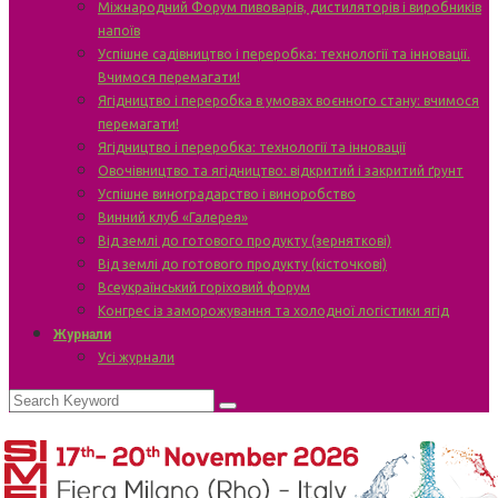
Міжнародний Форум пивоварів, дистиляторів і виробників
напоїв
Успішне садівництво і переробка: технології та інновації.
Вчимося перемагати!
Ягідництво і переробка в умовах воєнного стану: вчимося
перемагати!
Ягідництво і переробка: технології та інновації
Овочівництво та ягідництво: відкритий і закритий ґрунт
Успішне виноградарство і виноробство
Винний клуб «Галерея»
Від землі до готового продукту (зерняткові)
Від землі до готового продукту (кісточкові)
Всеукраїнський горіховий форум
Конгрес із заморожування та холодної логістики ягід
Журнали
Усі журнали