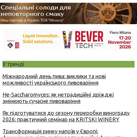
У тренді
Міжнародний день пива: виклики та нові
можливості українського пивоваріння
Не-Saccharomyces: як нетрадиційні дріжджі
змінюють сучасне пивоваріння
Як підготуватися до сезону переробки винограду
2026: практичний семінар на KRITSKI WINERY
Трансформація ринку напоїв у Європі: