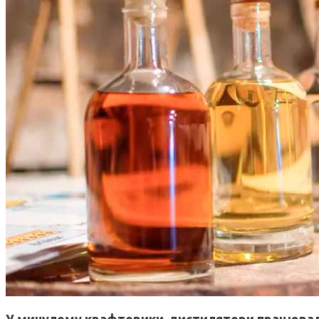
У минулому крафтовики-дистилятори працювали 