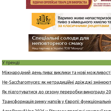
У тренді
Міжнародний день пива: виклики та нові можливості
Не-Saccharomyces: як нетрадиційні дріжджі змінюют
Як підготуватися до сезону переробки винограду 2
Трансформація ринку напоїв у Європі: функціональні