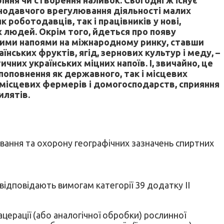
онодавчого врегулювання діяльності малих
к роботодавців, так і працівників у нові,
х людей. Окрім того, йдеться про появу
емними напоями на міжнародному ринку, ставши
їнських фруктів, ягід, зернових культур і меду, –
чних українських міцних напоїв. І, звичайно, це
 поповнення як державного, так і місцевих
 місцевих фермерів і домогосподарств, сприяння
илятів.
вання та охорону географічних зазначень спиртних
 відповідають вимогам категорії 39 додатку ІІ
ерації (або аналогічної обробки) рослинної