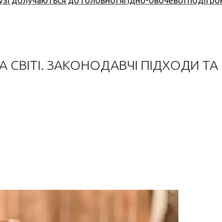
узі долучаються до головної ягідно-овочевої події ро
ТА СВІТІ. ЗАКОНОДАВЧІ ПІДХОДИ 