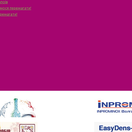
апоїв
чимося перемагати!
еремагати!