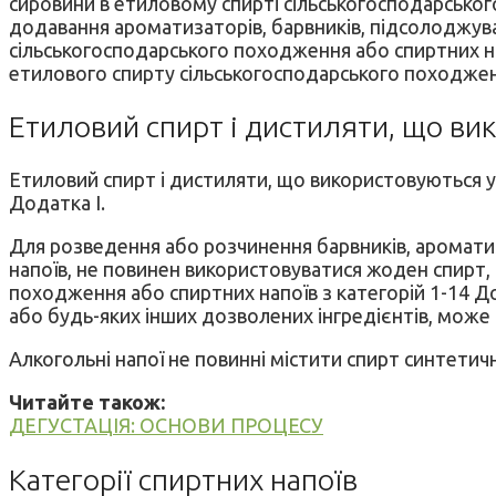
сировини в етиловому спирті сільськогосподарськог
додавання ароматизаторів, барвників, підсолоджувач
сільськогосподарського походження або спиртних н
етилового спирту сільськогосподарського походженн
Етиловий спирт і дистиляти, що ви
Етиловий спирт і дистиляти, що використовуються у
Додатка І.
Для розведення або розчинення барвників, ароматиз
напоїв, не повинен використовуватися жоден спирт,
походження або спиртних напоїв з категорій 1-14 Д
або будь-яких інших дозволених інгредієнтів, може в
Алкогольні напої не повинні містити спирт синтети
Читайте також:
ДЕГУСТАЦІЯ: ОСНОВИ ПРОЦЕСУ
Категорії спиртних напоїв