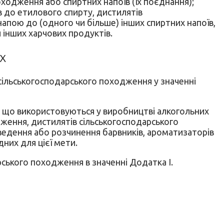
ходження або спиртних напоїв (їх поєднання);
в до етилового спирту, дистилятів
пою до (одного чи більше) інших спиртних напоїв,
 інших харчових продуктів.
х
сільськогосподарського походження у значенні
, що використовуються у виробництві алкогольних
дження, дистилятів сільськогосподарського
зведення або розчинення барвників, ароматизаторів
них для цієї мети.
ського походження в значенні Додатка I.