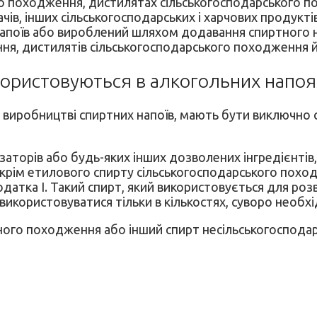
о походження, дистилятах сільськогосподарського по
ів, інших сільськогосподарських і харчових продукті
апоїв або вироблений шляхом додавання спиртного на
я, дистилятів сільськогосподарського походження й
користовуються в алкогольних напоя
 виробництві спиртних напоїв, мають бути виключно 
аторів або будь-яких інших дозволених інгредієнтів
 крім етилового спирту сільськогосподарського похо
одатка І. Такий спирт, який використовується для ро
икористовуватися тільки в кількостях, суворо необхід
чного походження або інший спирт несільськогосподар