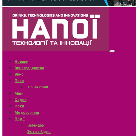
Новини
Виноградарство
Вино
Пиво
Що на крані
Міцні
Сидри
Соки
Медоваріння
Події
Календар
Фото / Відео