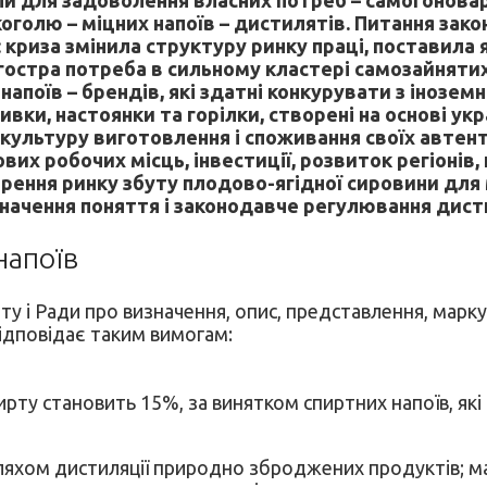
оголю – міцних напоїв – дистилятів. Питання зак
: криза змінила структуру ринку праці, поставила я
 гостра потреба в сильному кластері самозайняти
напоїв – брендів, які здатні конкурувати з іноз
и, настоянки та горілки, створені на основі укра
 культуру виготовлення і споживання своїх автенти
их робочих місць, інвестиції, розвиток регіонів,
рення ринку збуту плодово-ягідної сировини для
изначення поняття і законодавче регулювання дист
напоїв
 і Ради про визначення, опис, представлення, марку
 відповідає таким вимогам:
ирту становить 15%, за винятком спиртних напоїв, які
яхом дистиляції природно зброджених продуктів; мац