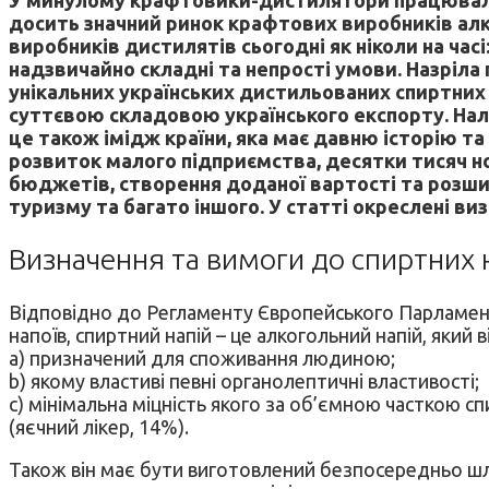
досить значний ринок крафтових виробників алк
виробників дистилятів сьогодні як ніколи на часі
надзвичайно складні та непрості умови. Назріла
унікальних українських дистильованих спиртних 
суттєвою складовою українського експорту. Наливк
це також імідж країни, яка має давню історію та
розвиток малого підприємства, десятки тисяч нов
бюджетів, створення доданої вартості та розши
туризму та багато іншого. У статті окреслені в
Визначення та вимоги до спиртних 
Відповідно до Регламенту Європейського Парламенту
напоїв, спиртний напій – це алкогольний напій, який
а) призначений для споживання людиною;
b) якому властиві певні органолептичні властивості;
с) мінімальна міцність якого за об’ємною часткою сп
(яєчний лікер, 14%).
Також він має бути виготовлений безпосередньо шл