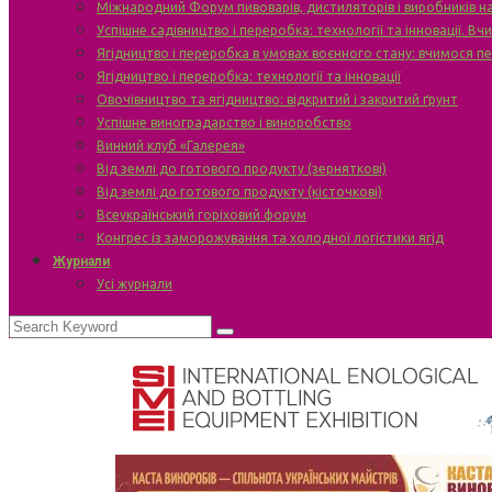
Міжнародний Форум пивоварів, дистиляторів і виробників н
Успішне садівництво і переробка: технології та інновації. В
Ягідництво і переробка в умовах воєнного стану: вчимося п
Ягідництво і переробка: технології та інновації
Овочівництво та ягідництво: відкритий і закритий ґрунт
Успішне виноградарство і виноробство
Винний клуб «Галерея»
Від землі до готового продукту (зерняткові)
Від землі до готового продукту (кісточкові)
Всеукраїнський горіховий форум
Конгрес із заморожування та холодної логістики ягід
Журнали
Усі журнали