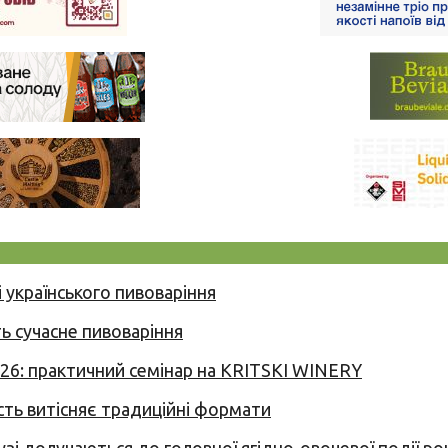
 українського пивоваріння
ь сучасне пивоваріння
026: практичний семінар на KRITSKI WINERY
сть витісняє традиційні формати