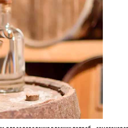
для задоволення власних потреб – самогоноварін