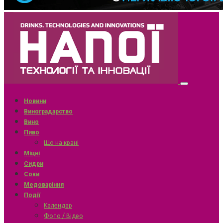
Новини
Виноградарство
Вино
Пиво
Що на крані
Міцні
Сидри
Соки
Медоваріння
Події
Календар
Фото / Відео