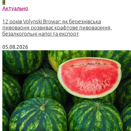
4
Актуально
12 років Volynski Browar: як березнівська
пивоварня розвиває крафтове пивоваріння,
безалкогольні напої та експорт
05.08.2026