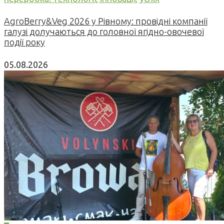
AgroBerry&Veg 2026 у Рівному: провідні компанії
галузі долучаються до головної ягідно-овочевої
події року
05.08.2026