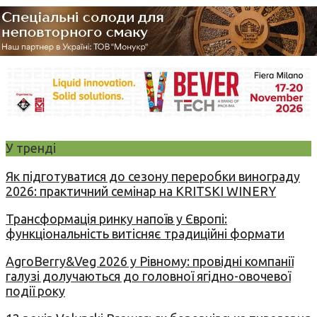
У тренді
Як підготуватися до сезону переробки винограду
2026: практичний семінар на KRITSKI WINERY
Трансформація ринку напоїв у Європі:
функціональність витісняє традиційні формати
AgroBerry&Veg 2026 у Рівному: провідні компанії
галузі долучаються до головної ягідно-овочевої
події року