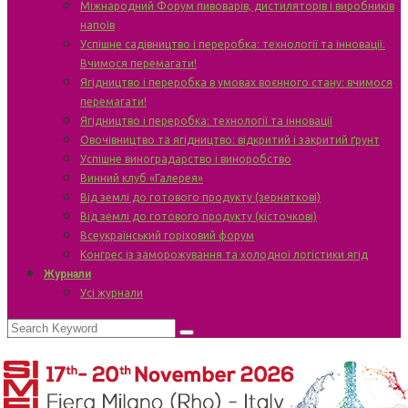
Міжнародний Форум пивоварів, дистиляторів і виробників
напоїв
Успішне садівництво і переробка: технології та інновації.
Вчимося перемагати!
Ягідництво і переробка в умовах воєнного стану: вчимося
перемагати!
Ягідництво і переробка: технології та інновації
Овочівництво та ягідництво: відкритий і закритий ґрунт
Успішне виноградарство і виноробство
Винний клуб «Галерея»
Від землі до готового продукту (зерняткові)
Від землі до готового продукту (кісточкові)
Всеукраїнський горіховий форум
Конгрес із заморожування та холодної логістики ягід
Журнали
Усі журнали