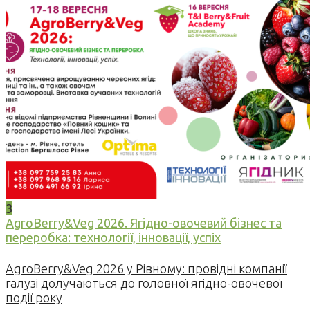
3
AgroBerry&Veg 2026. Ягідно-овочевий бізнес та
переробка: технології, інновації, успіх
AgroBerry&Veg 2026 у Рівному: провідні компанії
галузі долучаються до головної ягідно-овочевої
події року