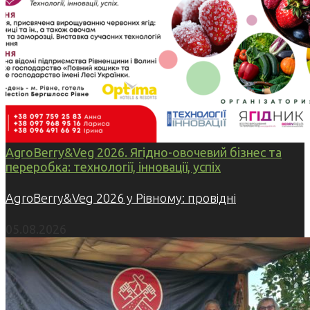
AgroBerry&Veg 2026. Ягідно-овочевий бізнес та
переробка: технології, інновації, успіх
AgroBerry&Veg 2026 у Рівному: провідні
05.08.2026