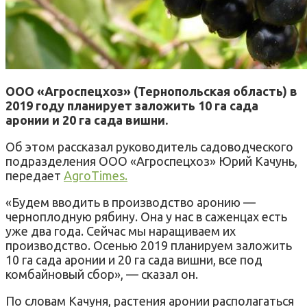
ООО «Агроспецхоз» (Тернопольская область) в
2019 году планирует заложить 10 га сада
аронии и 20 га сада вишни.
Об этом рассказал руководитель садоводческого
подразделения ООО «Агроспецхоз» Юрий Качунь,
передает
AgroTimes.
«Будем вводить в производство аронию —
черноплодную рябину. Она у нас в саженцах есть
уже два года. Сейчас мы наращиваем их
производство. Осенью 2019 планируем заложить
10 га сада аронии и 20 га сада вишни, все под
комбайновый сбор», — сказал он.
По словам Качуня, растения аронии располагаться