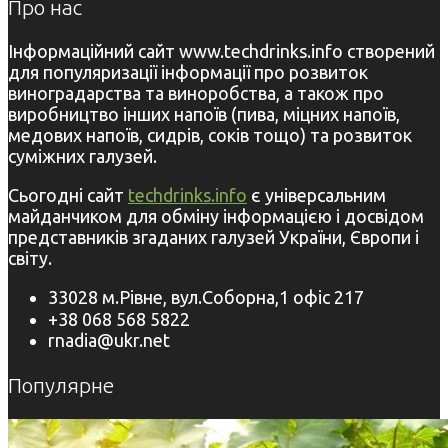
Про нас
Інформаційний сайт www.techdrinks.info створений
для популяризації інформації про розвиток
виноградарства та виноробства, а також про
виробництво інших напоїв (пива, міцних напоїв,
медових напоїв, сидрів, соків тощо) та розвиток
суміжних галузей.
Сьогодні сайт
techdrinks.info
є універсальним
майданчиком для обміну інформацією і досвідом
представників згаданих галузей України, Європи і
світу.
33028 м.Рівне, вул.Соборна,1 офіс 217
+38 068 568 5822
rnadia@ukr.net
Популярне