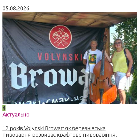
05.08.2026
4
Актуально
12 років Volynski Browar: як березнівська
пивоварня розвиває крафтове пивоваріння,