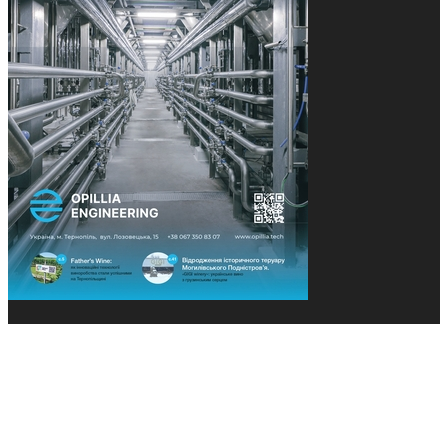
© 2013-2026 Засновники: Конєва К.В., Ящук Н.І.
Назва, концепція та дизайн проєктів медіагрупи
«Технології та Інновації» охороняється Законом
«Про авторське право». Редакція не відповідає за
тексти рекламних оголошень. Думка редакції