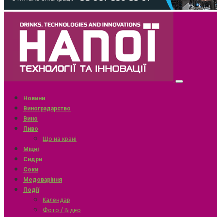
Новини
Виноградарство
Вино
Пиво
Що на крані
Міцні
Сидри
Соки
Медоваріння
Події
Календар
Фото / Відео