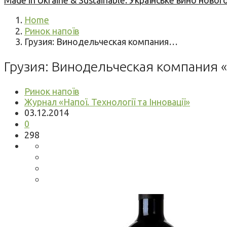
Made in Ukraine & Sustainable: Українське вино но
Home
Ринок напоїв
Грузия: Винодельческая компания…
Грузия: Винодельческая компания «
Ринок напоїв
Журнал «Напої. Технології та Інновації»
03.12.2014
0
298