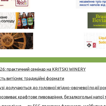
026: практичний семінар на KRITSKI WINERY
сть витісняє традиційні формати
узі долучаються до головної ягідно-овочевої події ро
 розвиває крафтове пивоваріння, безалкогольні напої 