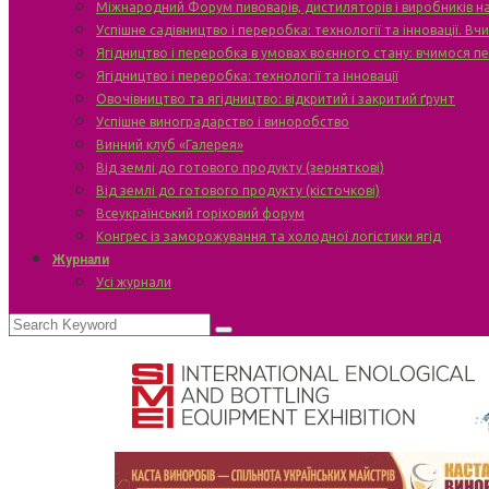
Міжнародний Форум пивоварів, дистиляторів і виробників н
Успішне садівництво і переробка: технології та інновації. В
Ягідництво і переробка в умовах воєнного стану: вчимося п
Ягідництво і переробка: технології та інновації
Овочівництво та ягідництво: відкритий і закритий ґрунт
Успішне виноградарство і виноробство
Винний клуб «Галерея»
Від землі до готового продукту (зерняткові)
Від землі до готового продукту (кісточкові)
Всеукраїнський горіховий форум
Конгрес із заморожування та холодної логістики ягід
Журнали
Усі журнали