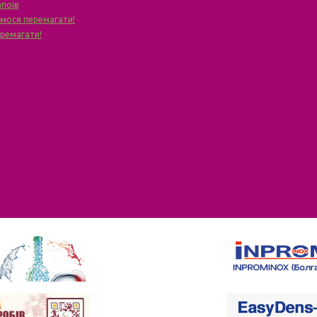
апоїв
чимося перемагати!
еремагати!