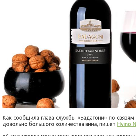
Как сообщила глава службы «Бадагони» по связям
довольно большого количества вина, пишет
Hvino 
«К сожалению грузинское вино все еще традиционн