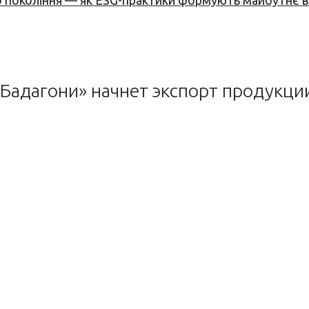
вого покоління — як ESG-практики формують майбутнє
Бадагони» начнет экспорт продукци