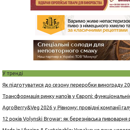
У тренді
Як підготуватися до сезону переробки винограду 2
Трансформація ринку напоїв у Європі: функціональні
AgroBerry&Veg 2026 у Рівному: провідні компанії гал
12 років Volynski Browar: як березнівська пивоварня