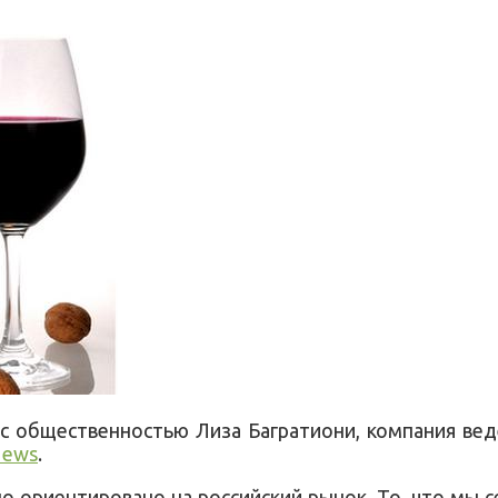
 с общественностью Лиза Багратиони, компания вед
News
.
о ориентировано на российский рынок. То, что мы 