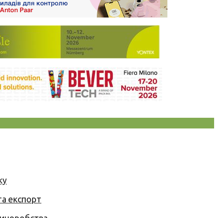
ку
та експорт