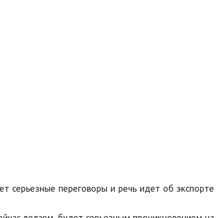
ет серьезные переговоры и речь идет об экспорте
сейчас делаем, будет серьезным проникновением на