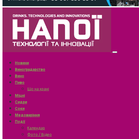
Новини
Виноградарство
Вино
Пиво
Що на крані
Міцні
Сидри
Соки
Медоваріння
Події
Календар
Фото / Відео