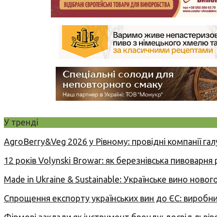
У тренді
AgroBerry&Veg 2026 у Рівному: провідні компанії гал
12 років Volynski Browar: як березнівська пивоварня
Made in Ukraine & Sustainable: Українське вино но
Спрощення експорту українських вин до ЄС: вироб