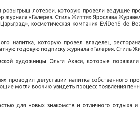
л розыгрыш лотереи, которую провели ведущие пр
ор журнала «Галерея. Стиль Життя» Ярослава Журав
Царьград», косметическая компания EviDenS de Be
го напитка, которую провел владелец ресторана
атную годовую подписку журнала «Галерея. Стиль Жи
вской художницы Ольги Акаси, которые поражали
ня» проводил дегустации напитка собственного пр
ующие могли воочию увидеть процесс появления пенн
остью для новых знакомств и отличного отдыха и