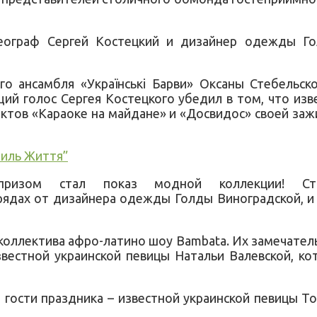
еограф Сергей Костецкий и дизайнер одежды Го
го ансамбля «Українські Барви» Оксаны Стебельск
ий голос Сергея Костецкого убедил в том, что из
ктов «Караоке на майдане» и «Досвидос» своей за
тиль Життя”
призом стал показ модной коллекции! Ст
ядах от дизайнера одежды Голды Виноградской, и 
оллектива афро-латино шоу Bambata. Их замечательн
вестной украинской певицы Натальи Валевской, к
сти праздника – известной украинской певицы Тон