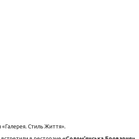
 «Галерея. Стиль Життя».
 встретили в ресторане
«Солом’янська Броварня»
,