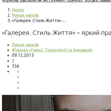
Фірмові заклади як інструмент бренду: досвід львів
Home
Ринок напоїв
«Галерея. Стиль Життя»…
«Галерея. Стиль Життя» – яркий пра
Ринок напоїв
Журнал «Напої. Технології та Інновації»
09.12.2013
0
356