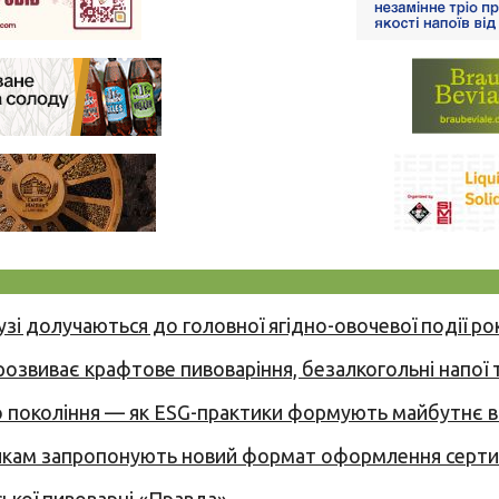
узі долучаються до головної ягідно-овочевої події ро
 розвиває крафтове пивоваріння, безалкогольні напої 
вого покоління — як ESG-практики формують майбутнє
никам запропонують новий формат оформлення сертиф