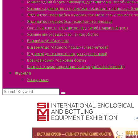
Міжнародний Форум пивоварів, дистиляторів і виробників н
Успішне садівництво і переробка: технології та інновації. В
Ягідництво і переробка в умовах воєнного стану: вчимося п
Ягідництво і переробка: технології та інновації
Овочівництво та ягідництво: відкритий і закритий ґрунт
Успішне виноградарство і виноробство
Винний клуб «Галерея»
Від землі до готового продукту (зерняткові)
Від землі до готового продукту (кісточкові)
Всеукраїнський горіховий форум
Конгрес із заморожування та холодної логістики ягід
Журнали
Усі журнали