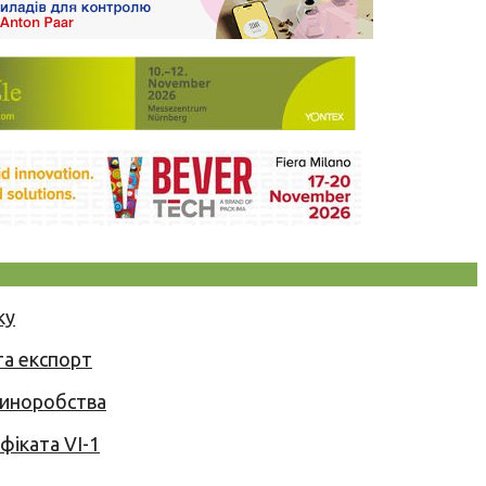
ку
та експорт
 виноробства
іката VI-1