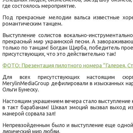
где состоялось мероприятие.
Под прекрасные мелодии вальса известные хор
романтическим танцем.
Выступление солистов вокально-инструментально
прекрасный мир украинской песни. А завораживающ
только по танцам! Богдан Щирба, победитель прое
присутствующих, что это действительно так!
ФОТО: Презентация пилотного номера “Галерея. С
Для всех присутствующих настоящим сюр
MerylinMediaGroup дефилировали в изысканных нар
Ольги Бунеску.
Настоящим украшением вечера стало выступление к
в такт барабанам! Шквал эмоций вызвал выход из
манерой сорвала зал!
Непревзойденным было и выступление еще одной го
лирический мир любви.