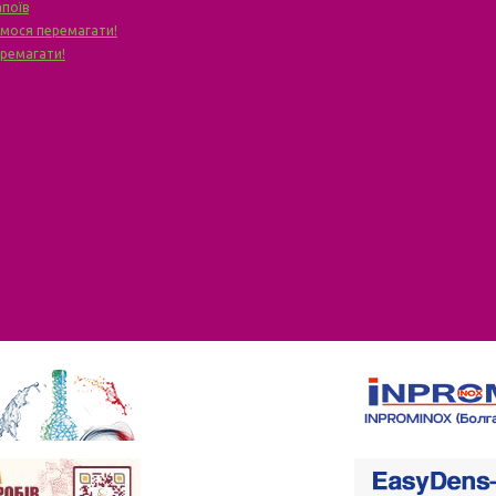
апоїв
чимося перемагати!
еремагати!